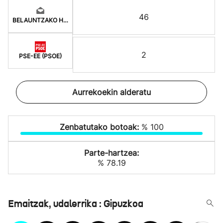
46
BELAUNTZAKO HERRITAR
2
PSE-EE (PSOE)
Aurrekoekin alderatu
Zenbatutako botoak:
% 100
Parte-hartzea:
% 78.19
Emaitzak, udalerrika : Gipuzkoa