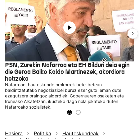
PSN, Zurekin Nafarroa eta EH Bilduri deia egin
die Geroa Baiko Koldo Martinezek, akordiora
heltzeko
Nafarroan, hauteskunde orokorrek bete-betean
baldintzatutako negoziazioei buruz ezer gutxi eman dute
ezagutzera oraingoz alderdiek. Gobernuaren osaketan eta
Iruñeako Alkatetzan, ikusteko dago nola jokatuko duten
Nafarroako sozialistek.
Hasiera
Politika
Hauteskundeak