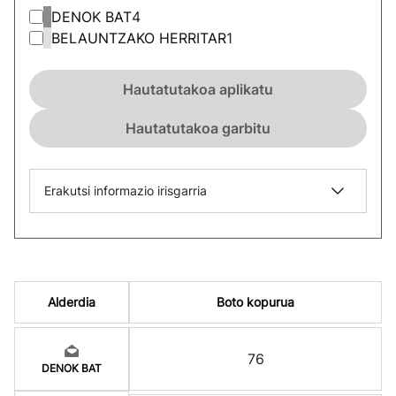
DENOK BAT
4
BELAUNTZAKO HERRITAR
1
Hautatutakoa aplikatu
Hautatutakoa garbitu
Erakutsi informazio irisgarria
Alderdia
Boto kopurua
76
DENOK BAT