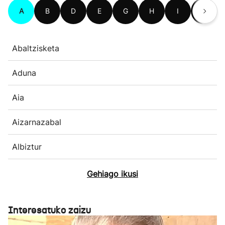
A
B
D
E
G
H
I
L
Abaltzisketa
Aduna
Aia
Aizarnazabal
Albiztur
Gehiago ikusi
Interesatuko zaizu