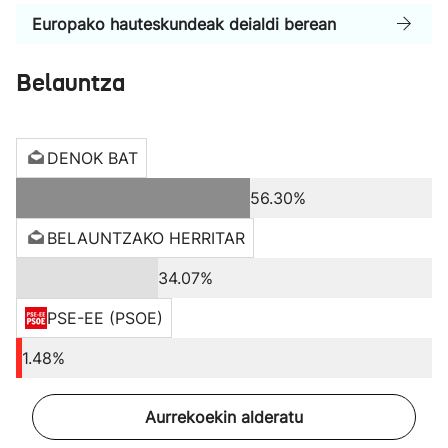
Europako hauteskundeak deialdi berean
Belauntza
DENOK BAT
56.30%
BELAUNTZAKO HERRITAR
34.07%
PSE-EE (PSOE)
1.48%
Aurrekoekin alderatu