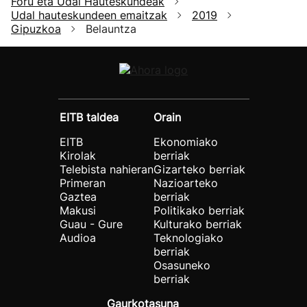
Foru eta Udal Hauteskundeak
Udal hauteskundeen emaitzak
2019
Gipuzkoa
Belauntza
EITB taldea
Orain
EITB
Ekonomiako
Kirolak
berriak
Telebista nahieran
Gizarteko berriak
Primeran
Nazioarteko
Gaztea
berriak
Makusi
Politikako berriak
Guau - Gure
Kulturako berriak
Audioa
Teknologiako
berriak
Osasuneko
berriak
Gaurkotasuna