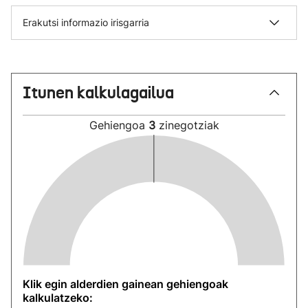
Erakutsi informazio irisgarria
Itunen kalkulagailua
Gehiengoa
3
zinegotziak
Klik egin alderdien gainean gehiengoak
kalkulatzeko: