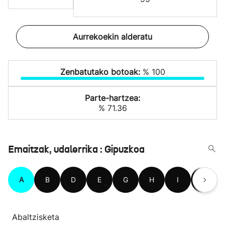
Aurrekoekin alderatu
Zenbatutako botoak:
% 100
Parte-hartzea:
% 71.36
Emaitzak, udalerrika : Gipuzkoa
A
B
D
E
G
H
I
L
Abaltzisketa