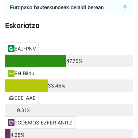
Europako hauteskundeak deialdi berean
Eskoriatza
EAJ-PNV
47.75%
EH Bildu
33.45%
EEE-AAE
9.31%
PODEMOS EZKER ANITZ
4.28%