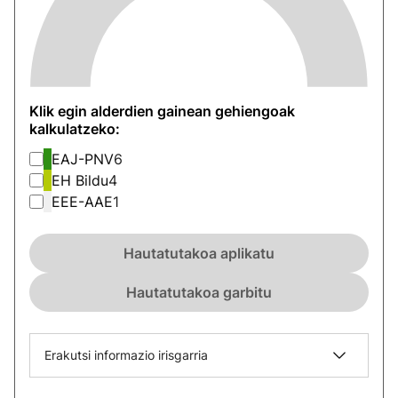
Klik egin alderdien gainean gehiengoak
kalkulatzeko:
EAJ-PNV
6
EH Bildu
4
EEE-AAE
1
Hautatutakoa aplikatu
Hautatutakoa garbitu
Erakutsi informazio irisgarria