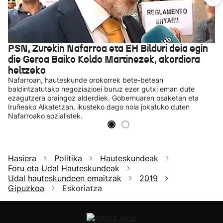
PSN, Zurekin Nafarroa eta EH Bilduri deia egin
die Geroa Baiko Koldo Martinezek, akordiora
heltzeko
Nafarroan, hauteskunde orokorrek bete-betean
baldintzatutako negoziazioei buruz ezer gutxi eman dute
ezagutzera oraingoz alderdiek. Gobernuaren osaketan eta
Iruñeako Alkatetzan, ikusteko dago nola jokatuko duten
Nafarroako sozialistek.
Hasiera
Politika
Hauteskundeak
Foru eta Udal Hauteskundeak
Udal hauteskundeen emaitzak
2019
Gipuzkoa
Eskoriatza