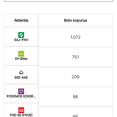
Alderdia
Boto kopurua
1.072
EAJ-PNV
751
EH Bildu
209
EEE-AAE
96
PODEMOS EZKER ANITZ
PSE-EE (PSOE)
95