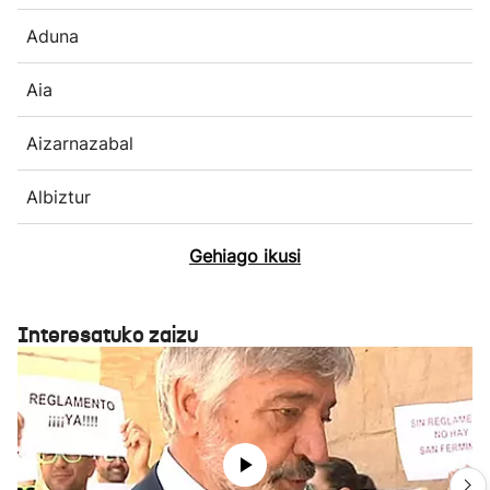
Aduna
Aia
Aizarnazabal
Albiztur
Gehiago ikusi
Interesatuko zaizu