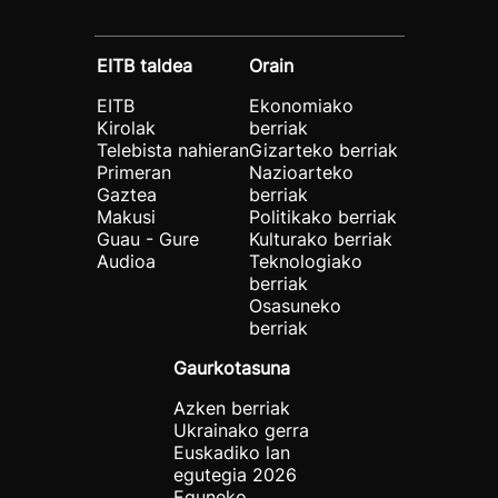
EITB taldea
Orain
EITB
Ekonomiako
Kirolak
berriak
Telebista nahieran
Gizarteko berriak
Primeran
Nazioarteko
Gaztea
berriak
Makusi
Politikako berriak
Guau - Gure
Kulturako berriak
Audioa
Teknologiako
berriak
Osasuneko
berriak
Gaurkotasuna
Azken berriak
Ukrainako gerra
Euskadiko lan
egutegia 2026
Eguneko