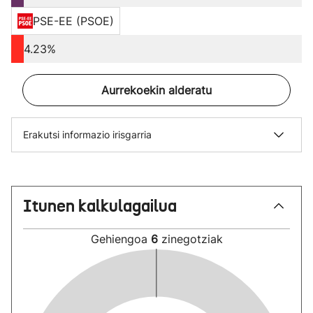
PSE-EE (PSOE)
4.23%
Aurrekoekin alderatu
Erakutsi informazio irisgarria
Itunen kalkulagailua
Gehiengoa
6
zinegotziak