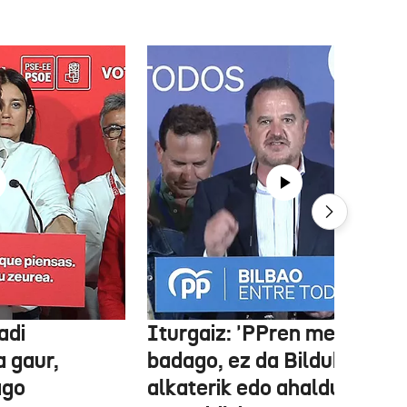
adi
Iturgaiz: 'PPren menpe
a gaur,
badago, ez da Bilduko
ago
alkaterik edo ahaldun