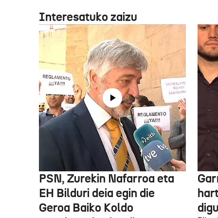
Interesatuko zaizu
PSN, Zurekin Nafarroa eta
Garr
EH Bilduri deia egin die
hart
Geroa Baiko Koldo
digu