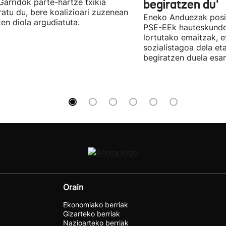
 Garridok parte-hartze txikia
begiratzen du'
ratu du, bere koalizioari zuzenean
Eneko Anduezak posit
ten diola argudiatuta.
PSE-EEk hauteskunde
lortutako emaitzak, e
sozialistagoa dela et
begiratzen duela esan
Orain
Ekonomiako berriak
Gizarteko berriak
Nazioarteko berriak