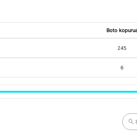
Boto kopuru
245
6