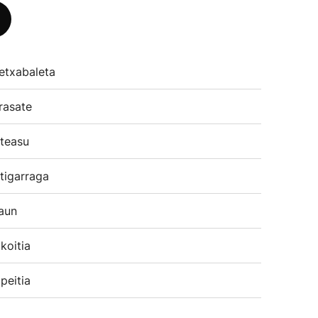
etxabaleta
rasate
teasu
tigarraga
aun
koitia
peitia