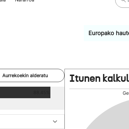
Europako haut
Itunen kalku
Aurrekoekin alderatu
88.45%
Ge