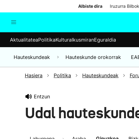
Albiste dira
Iruzurra Bilbo
Aktualitatea
Politika
Kul
Aktualitatea
Politika
Kultura
Ikusmiran
Eguraldia
Gizartea
Hauteskundeak
Ekonomia
Hauteskundeak
Hauteskunde orokorrak
EA
Munduko albisteak
Hasiera
Politika
Hauteskundeak
For
Entzun
Udal hauteskunde
Laburpena
Araba
Gipuzkoa
Bizk