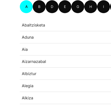
A
B
D
E
G
H
I
Abaltzisketa
Aduna
Aia
Aizarnazabal
Albiztur
Alegia
Alkiza