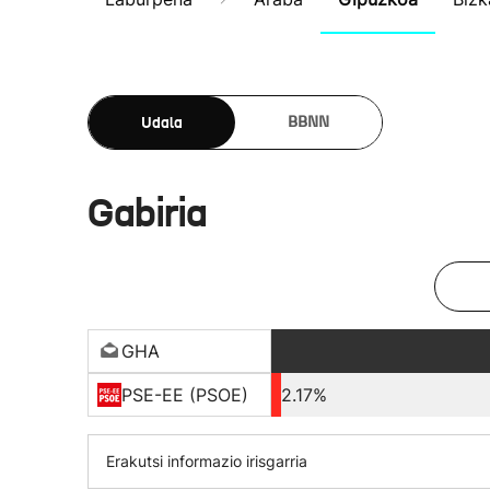
Udala
BBNN
Gabiria
GHA
PSE-EE (PSOE)
2.17%
Erakutsi informazio irisgarria