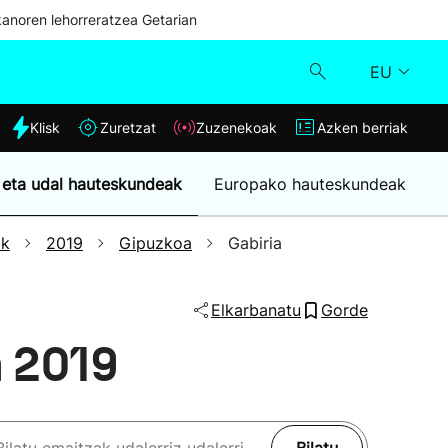
kanoren lehorreratzea Getarian
EU
dia
Klisk
Zuretzat
Zuzenekoak
Azken berriak
Klisk
 eta udal hauteskundeak
Europako hauteskundeak
Zuzenekoak
ak
2019
Gipuzkoa
Gabiria
Zuretzat
Elkarbanatu
Gorde
Azken berriak
n 2019