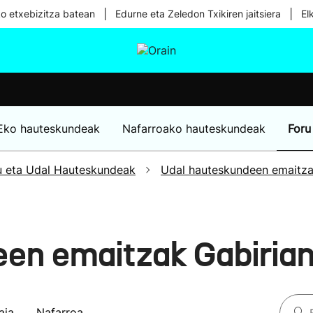
|
|
ko etxebizitza batean
Edurne eta Zeledon Txikiren jaitsiera
El
tura
Ikusmiran
Egural
Osasuna
Teknologia
Eko hauteskundeak
Nafarroako hauteskundeak
Foru
u eta Udal Hauteskundeak
Udal hauteskundeen emaitz
en emaitzak Gabiria
aia
Nafarroa