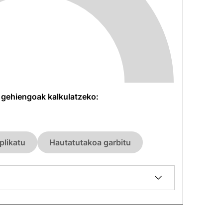
n gehiengoak kalkulatzeko:
plikatu
Hautatutakoa garbitu