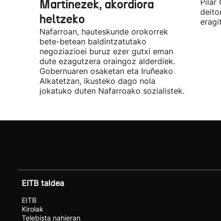
Martinezek, akordiora
Pilar
deito
heltzeko
eragi
Nafarroan, hauteskunde orokorrek
bete-betean baldintzatutako
negoziazioei buruz ezer gutxi eman
dute ezagutzera oraingoz alderdiek.
Gobernuaren osaketan eta Iruñeako
Alkatetzan, ikusteko dago nola
jokatuko duten Nafarroako sozialistek.
EITB taldea
EITB
Kirolak
Telebista nahieran