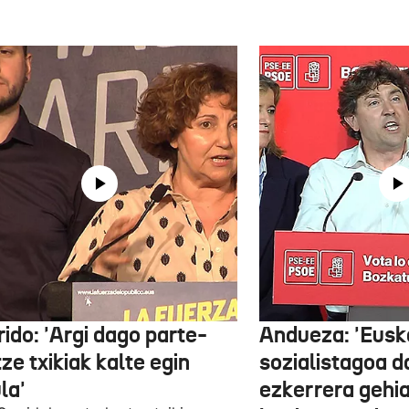
ido: 'Argi dago parte-
Andueza: 'Eusk
ze txikiak kalte egin
sozialistagoa d
la'
ezkerrera gehi