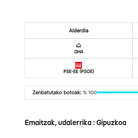
Alderdia
GHA
PSE-EE (PSOE)
Zenbatutako botoak:
% 100
Emaitzak, udalerrika : Gipuzkoa