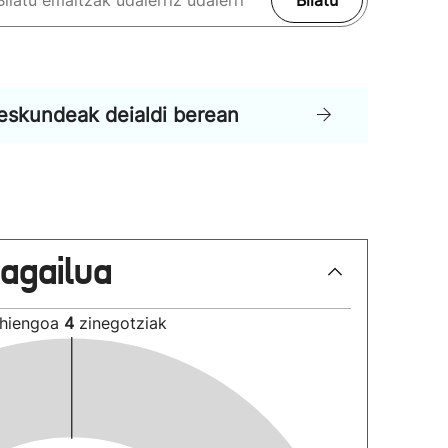
Bilatu
eskundeak deialdi berean
lagailua
hiengoa
4
zinegotziak