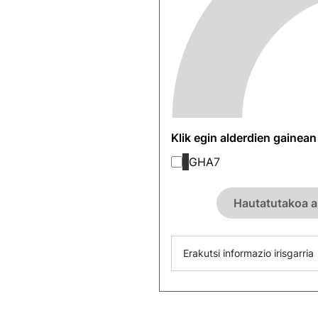
Klik egin alderdien gainea
GHA
7
Hautatutakoa a
Erakutsi informazio irisgarria