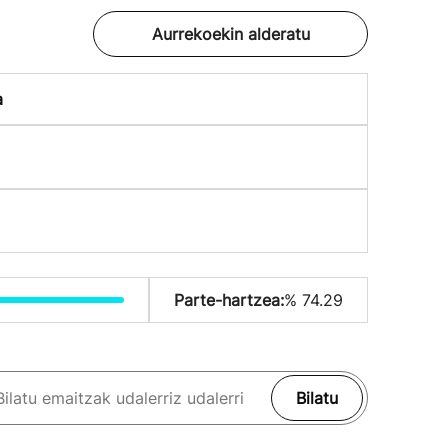
Aurrekoekin alderatu
a
Parte-hartzea:
% 74.29
Bilatu