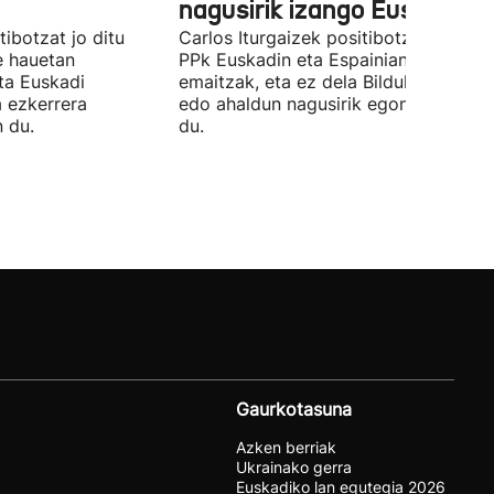
nagusirik izango Euskadin'
ibotzat jo ditu
Carlos Iturgaizek positibotzat jo ditu
 hauetan
PPk Euskadin eta Espainian lortutako
ta Euskadi
emaitzak, eta ez dela Bilduko alkateri
a ezkerrera
edo ahaldun nagusirik egongo ziurtat
 du.
du.
Gaurkotasuna
Azken berriak
Ukrainako gerra
Euskadiko lan egutegia 2026