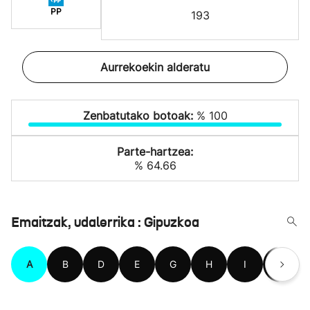
PP
193
Aurrekoekin alderatu
Zenbatutako botoak:
% 100
Parte-hartzea:
% 64.66
Emaitzak, udalerrika : Gipuzkoa
A
B
D
E
G
H
I
L