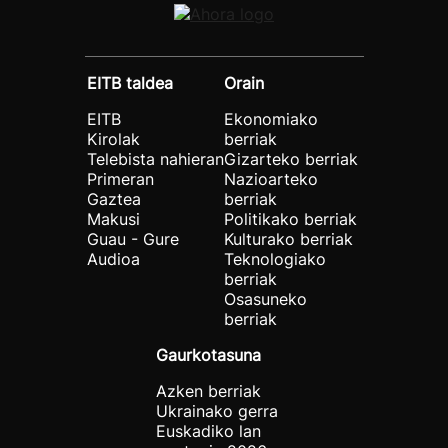
EITB taldea
Orain
EITB
Ekonomiako
Kirolak
berriak
Telebista nahieran
Gizarteko berriak
Primeran
Nazioarteko
Gaztea
berriak
Makusi
Politikako berriak
Guau - Gure
Kulturako berriak
Audioa
Teknologiako
berriak
Osasuneko
berriak
Gaurkotasuna
Azken berriak
Ukrainako gerra
Euskadiko lan