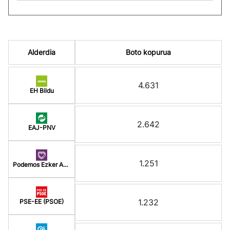
Alderdia
Boto kopurua
4.631
EH Bildu
2.642
EAJ-PNV
1.251
Podemos Ezker Anitz
1.232
PSE-EE (PSOE)