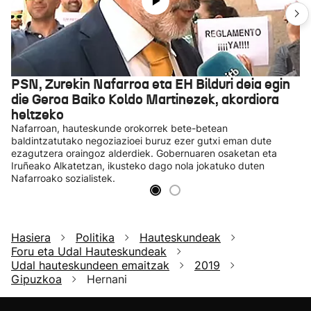
PSN, Zurekin Nafarroa eta EH Bilduri deia egin
die Geroa Baiko Koldo Martinezek, akordiora
heltzeko
Nafarroan, hauteskunde orokorrek bete-betean
baldintzatutako negoziazioei buruz ezer gutxi eman dute
ezagutzera oraingoz alderdiek. Gobernuaren osaketan eta
Iruñeako Alkatetzan, ikusteko dago nola jokatuko duten
Nafarroako sozialistek.
Hasiera
Politika
Hauteskundeak
Foru eta Udal Hauteskundeak
Udal hauteskundeen emaitzak
2019
Gipuzkoa
Hernani