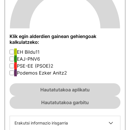
Klik egin alderdien gainean gehiengoak
kalkulatzeko:
EH Bildu
11
EAJ-PNV
6
PSE-EE (PSOE)
2
Podemos Ezker Anitz
2
Hautatutakoa aplikatu
Hautatutakoa garbitu
Erakutsi informazio irisgarria