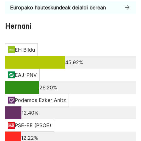
Europako hauteskundeak deialdi berean
Hernani
EH Bildu
45.92%
EAJ-PNV
26.20%
Podemos Ezker Anitz
12.40%
PSE-EE (PSOE)
12.22%