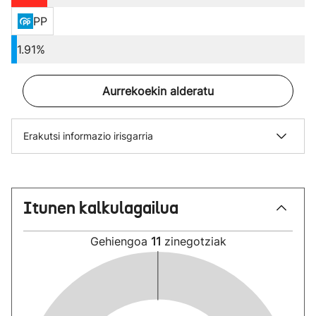
PP
1.91%
Aurrekoekin alderatu
Erakutsi informazio irisgarria
Itunen kalkulagailua
Gehiengoa
11
zinegotziak