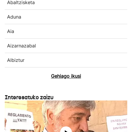
Abaltzisketa
Aduna
Aia
Aizarnazabal
Albiztur
Gehiago ikusi
Interesatuko zaizu