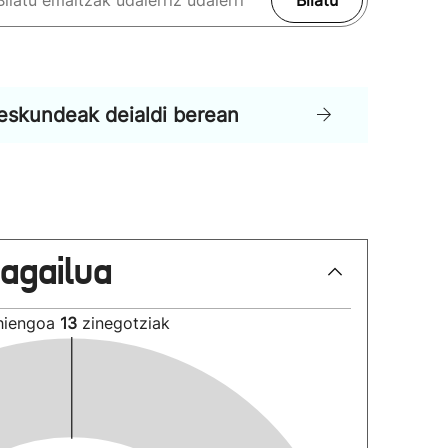
Bilatu
eskundeak deialdi berean
lagailua
hiengoa
13
zinegotziak