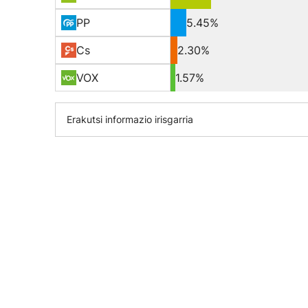
PP
5.45%
Cs
2.30%
VOX
1.57%
Erakutsi informazio irisgarria