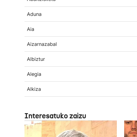
Aduna
Aia
Aizarnazabal
Albiztur
Alegia
Alkiza
Interesatuko zaizu