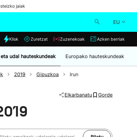
steizko jaiak
EU
dia
Klisk
Zuretzat
Zuzenekoak
Azken berriak
Klisk
 eta udal hauteskundeak
Europako hauteskundeak
Zuzenekoak
ak
2019
Gipuzkoa
Irun
Zuretzat
Elkarbanatu
Gorde
Azken berriak
2019