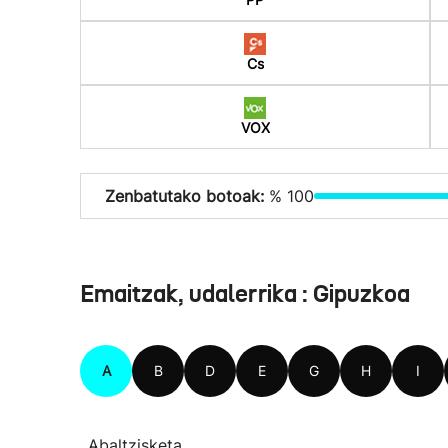
Cs
VOX
Zenbatutako botoak:
% 100
Emaitzak, udalerrika : Gipuzkoa
A
B
D
E
G
H
I
Abaltzisketa