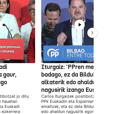
adi
Iturgaiz: 'PPren menpe
a gaur,
badago, ez da Bilduko
ago
alkaterik edo ahaldun
nagusirik izango Euskadin'
ibotzat jo ditu
Carlos Iturgaizek positibotzat jo ditu
 hauetan
PPk Euskadin eta Espainian lortutako
ta Euskadi
emaitzak, eta ez dela Bilduko alkateri
a ezkerrera
edo ahaldun nagusirik egongo ziurtat