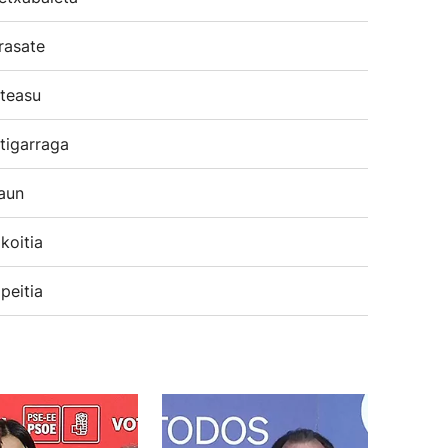
rasate
teasu
tigarraga
aun
koitia
peitia