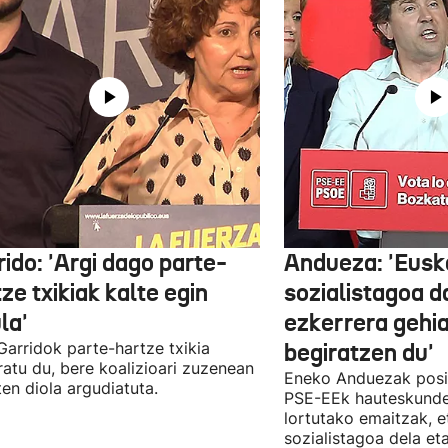
ido: 'Argi dago parte-
Andueza: 'Eusk
ze txikiak kalte egin
sozialistagoa d
la'
ezkerrera gehi
 Garridok parte-hartze txikia
begiratzen du'
ratu du, bere koalizioari zuzenean
Eneko Anduezak posit
ten diola argudiatuta.
PSE-EEk hauteskunde
lortutako emaitzak, e
sozialistagoa dela et