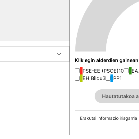
Klik egin alderdien gainea
PSE-EE (PSOE)
10
EA
EH Bildu
3
PP
1
Hautatutakoa a
Erakutsi informazio irisgarria