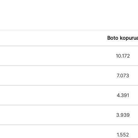
Boto kopuru
10.172
7.073
4.391
3.939
1.552