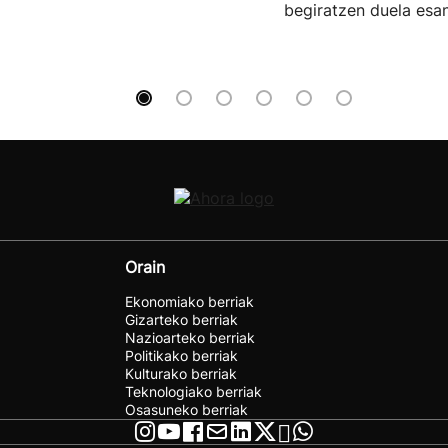
begiratzen duela esan
Orain
Ekonomiako berriak
Gizarteko berriak
Nazioarteko berriak
Politikako berriak
Kulturako berriak
Teknologiako berriak
Osasuneko berriak