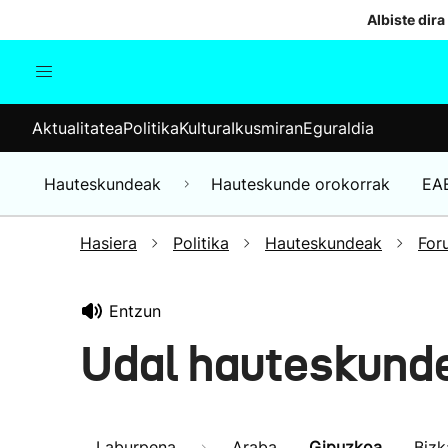
Albiste dira
Aktualitatea
Politika
Kul
Aktualitatea
Politika
Kultura
Ikusmiran
Eguraldia
Gizartea
Hauteskundeak
Ekonomia
Hauteskundeak
Hauteskunde orokorrak
EA
Munduko albisteak
Hasiera
Politika
Hauteskundeak
For
Entzun
Udal hauteskund
Laburpena
Araba
Gipuzkoa
Bizk