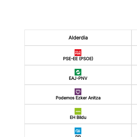
Alderdia
PSE-EE (PSOE)
EAJ-PNV
Podemos Ezker Anitza
EH Bildu
PP