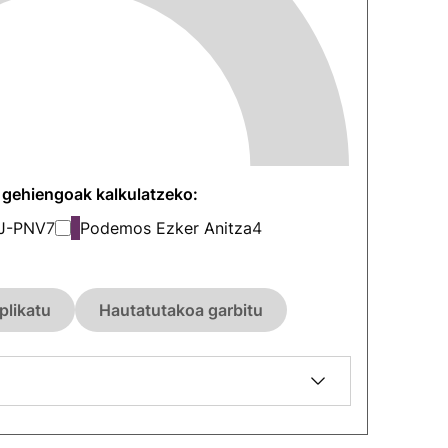
n gehiengoak kalkulatzeko:
J-PNV
7
Podemos Ezker Anitza
4
plikatu
Hautatutakoa garbitu