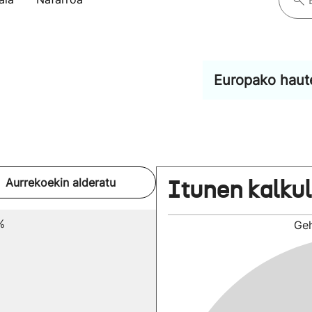
Europako haut
Itunen kalku
Aurrekoekin alderatu
%
Ge