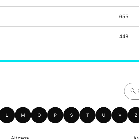
655
448
L
M
O
P
S
T
U
V
Z
Altzaga
Ar