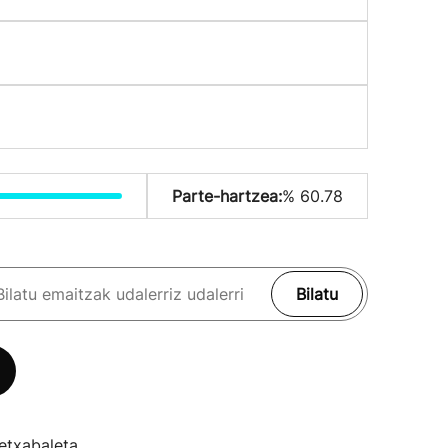
Parte-hartzea:
% 60.78
Bilatu
etxabaleta