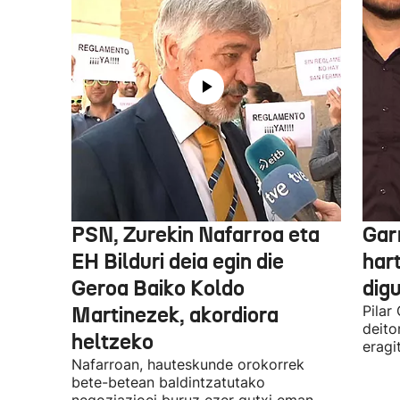
PSN, Zurekin Nafarroa eta
Garr
EH Bilduri deia egin die
hart
Geroa Baiko Koldo
digu
Martinezek, akordiora
Pilar
deito
heltzeko
eragi
Nafarroan, hauteskunde orokorrek
bete-betean baldintzatutako
negoziazioei buruz ezer gutxi eman