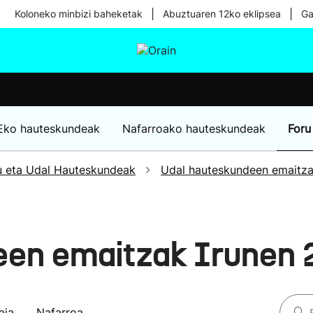
|
|
Koloneko minbizi baheketak
Abuztuaren 12ko eklipsea
Ga
tura
Ikusmiran
Egural
Osasuna
Teknologia
Eko hauteskundeak
Nafarroako hauteskundeak
Foru
u eta Udal Hauteskundeak
Udal hauteskundeen emaitz
een emaitzak Irunen 
aia
Nafarroa