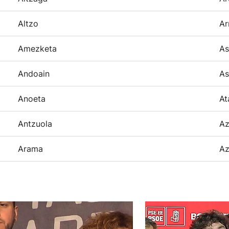
Altzo
Ar
Amezketa
As
Andoain
As
Anoeta
At
Antzuola
Az
Arama
Az