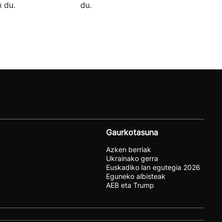
 du.
du.
Gaurkotasuna
Azken berriak
Ukrainako gerra
Euskadiko lan egutegia 2026
Eguneko albisteak
AEB eta Trump