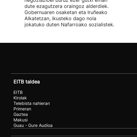
dute ezagutzera oraingoz alderdiek.
Gobernuaren osaketan eta Iruñeako
Alkatetzan, ikusteko dago nola
jokatuko duten Nafarroako sozialistek.
EITB taldea
EITB
Kirolak
Telebista nahieran
Primeran
Gaztea
Makusi
Guau - Gure Audioa