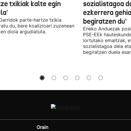
ze txikiak kalte egin
sozialistagoa d
la'
ezkerrera gehi
 Garridok parte-hartze txikia
begiratzen du'
ratu du, bere koalizioari zuzenean
Eneko Anduezak posit
ten diola argudiatuta.
PSE-EEk hauteskunde
lortutako emaitzak, e
sozialistagoa dela et
begiratzen duela esan
Orain