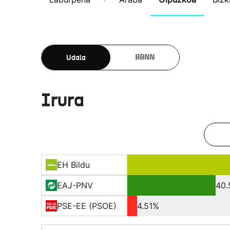
Udala
BBNN
Irura
EH Bildu
EAJ-PNV
40.
PSE-EE (PSOE)
4.51%