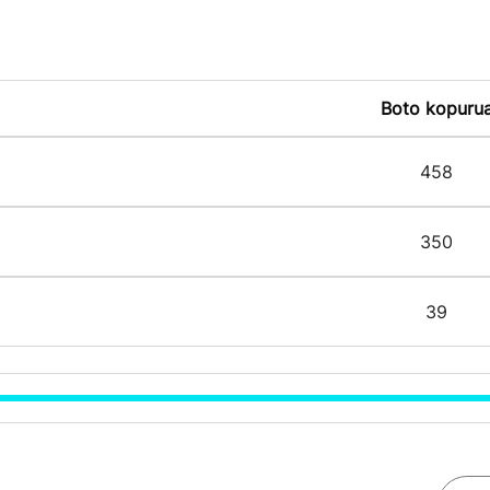
Boto kopuru
458
350
39