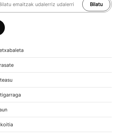
Bilatu
etxabaleta
rasate
teasu
tigarraga
aun
koitia