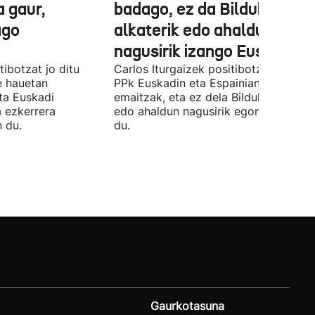
a gaur,
badago, ez da Bilduko
ago
alkaterik edo ahaldun
nagusirik izango Euskadin'
ibotzat jo ditu
Carlos Iturgaizek positibotzat jo ditu
 hauetan
PPk Euskadin eta Espainian lortutako
ta Euskadi
emaitzak, eta ez dela Bilduko alkateri
a ezkerrera
edo ahaldun nagusirik egongo ziurtat
 du.
du.
Gaurkotasuna