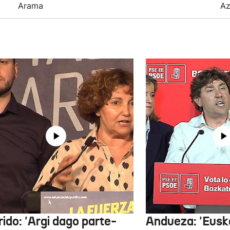
Arama
Az
ido: 'Argi dago parte-
Andueza: 'Eusk