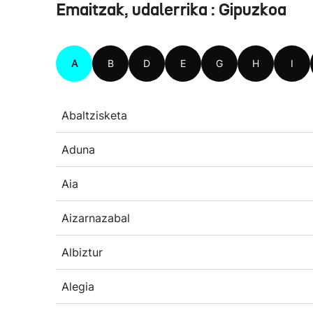
Emaitzak, udalerrika : Gipuzkoa
A
B
D
E
G
H
I
Abaltzisketa
Aduna
Aia
Aizarnazabal
Albiztur
Alegia