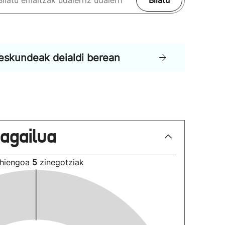
Bilatu
eskundeak deialdi berean
lagailua
hiengoa
5
zinegotziak