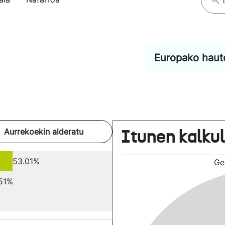
Europako haut
Itunen kalku
Aurrekoekin alderatu
53.01%
Ge
51%