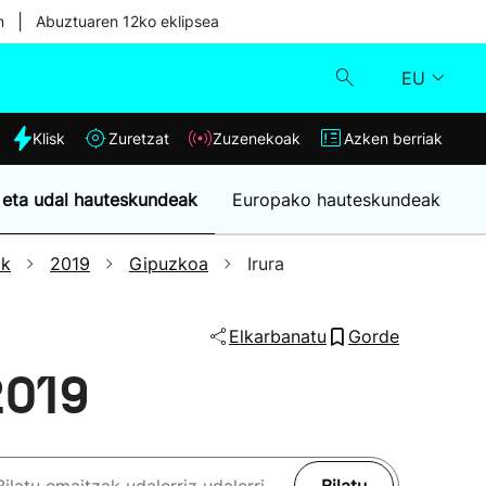
|
n
Abuztuaren 12ko eklipsea
EU
dia
Klisk
Zuretzat
Zuzenekoak
Azken berriak
Klisk
 eta udal hauteskundeak
Europako hauteskundeak
Zuzenekoak
ak
2019
Gipuzkoa
Irura
Zuretzat
Elkarbanatu
Gorde
Azken berriak
2019