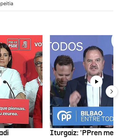
peitia
adi
Iturgaiz: 'PPren menpe