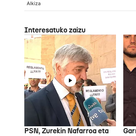
Alkiza
Interesatuko zaizu
PSN, Zurekin Nafarroa eta
Garr