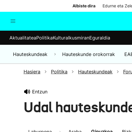
Albiste dira
Edurne eta Zele
Aktualitatea
Politika
Kul
Aktualitatea
Politika
Kultura
Ikusmiran
Eguraldia
Gizartea
Hauteskundeak
Ekonomia
Hauteskundeak
Hauteskunde orokorrak
EA
Munduko albisteak
Hasiera
Politika
Hauteskundeak
For
Entzun
Udal hauteskund
Laburpena
Araba
Gipuzkoa
Bizk