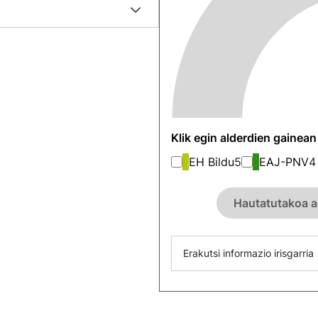
Klik egin alderdien gainea
EH Bildu
5
EAJ-PNV
4
Hautatutakoa a
Erakutsi informazio irisgarria