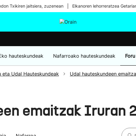
|
don Txikiren jaitsiera, zuzenean
Elkanoren lehorreratzea Getaria
tura
Ikusmiran
Egural
Osasuna
Teknologia
Eko hauteskundeak
Nafarroako hauteskundeak
Foru
u eta Udal Hauteskundeak
Udal hauteskundeen emaitz
een emaitzak Iruran 
aia
Nafarroa