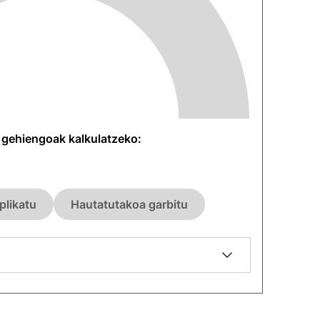
n gehiengoak kalkulatzeko:
plikatu
Hautatutakoa garbitu