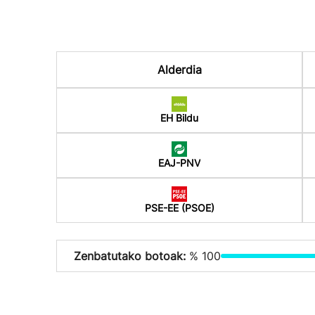
Alderdia
EH Bildu
EAJ-PNV
PSE-EE (PSOE)
Zenbatutako botoak:
% 100