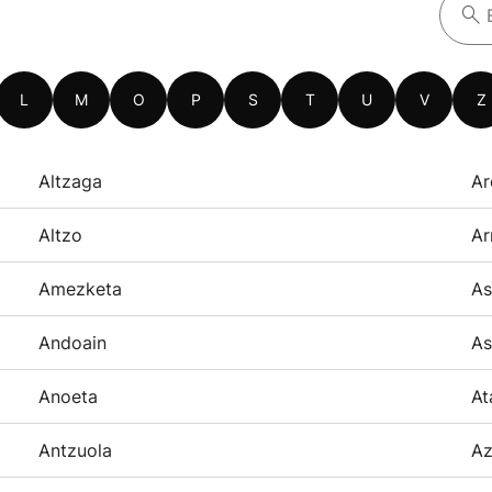
L
M
O
P
S
T
U
V
Z
Altzaga
Ar
Altzo
Ar
Amezketa
As
Andoain
As
Anoeta
At
Antzuola
Az