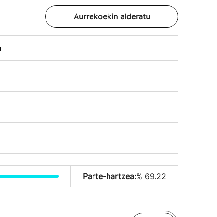
Aurrekoekin alderatu
a
Parte-hartzea:
% 69.22