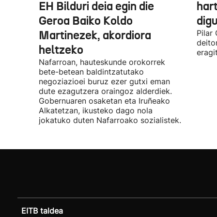
EH Bilduri deia egin die
hart
Geroa Baiko Koldo
digu
Martinezek, akordiora
Pilar
deito
heltzeko
eragi
Nafarroan, hauteskunde orokorrek
bete-betean baldintzatutako
negoziazioei buruz ezer gutxi eman
dute ezagutzera oraingoz alderdiek.
Gobernuaren osaketan eta Iruñeako
Alkatetzan, ikusteko dago nola
jokatuko duten Nafarroako sozialistek.
EITB taldea