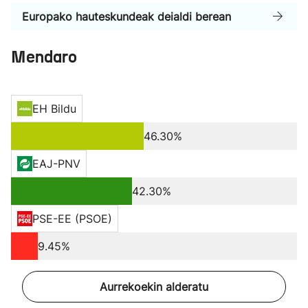
Europako hauteskundeak deialdi berean
Mendaro
EH Bildu
46.30%
EAJ-PNV
42.30%
PSE-EE (PSOE)
9.45%
Aurrekoekin alderatu