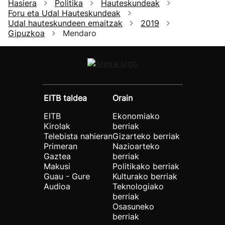
Hasiera
Politika
Hauteskundeak
Foru eta Udal Hauteskundeak
Udal hauteskundeen emaitzak
2019
Gipuzkoa
Mendaro
EITB taldea
Orain
EITB
Ekonomiako
Kirolak
berriak
Telebista nahieran
Gizarteko berriak
Primeran
Nazioarteko
Gaztea
berriak
Makusi
Politikako berriak
Guau - Gure
Kulturako berriak
Audioa
Teknologiako
berriak
Osasuneko
berriak