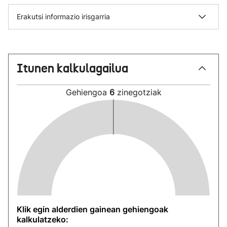
Erakutsi informazio irisgarria
Itunen kalkulagailua
Gehiengoa
6
zinegotziak
Klik egin alderdien gainean gehiengoak
kalkulatzeko: