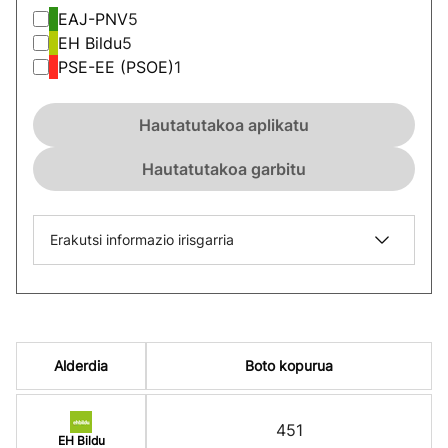
EAJ-PNV
5
EH Bildu
5
PSE-EE (PSOE)
1
Hautatutakoa aplikatu
Hautatutakoa garbitu
Erakutsi informazio irisgarria
Alderdia
Boto kopurua
451
EH Bildu