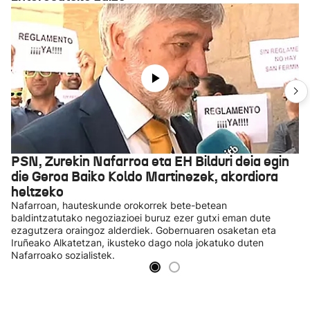
PSN, Zurekin Nafarroa eta EH Bilduri deia egin
die Geroa Baiko Koldo Martinezek, akordiora
heltzeko
Nafarroan, hauteskunde orokorrek bete-betean
baldintzatutako negoziazioei buruz ezer gutxi eman dute
ezagutzera oraingoz alderdiek. Gobernuaren osaketan eta
Iruñeako Alkatetzan, ikusteko dago nola jokatuko duten
Nafarroako sozialistek.