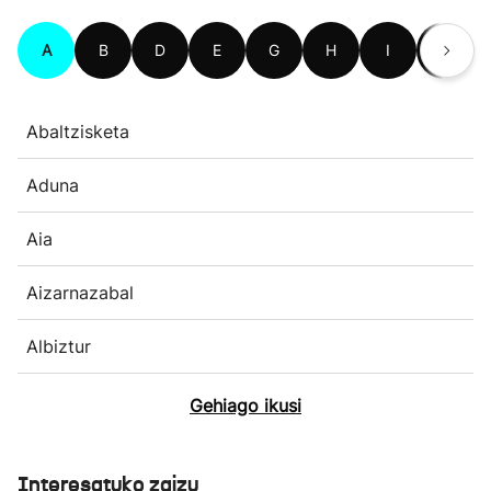
A
B
D
E
G
H
I
L
Abaltzisketa
Aduna
Aia
Aizarnazabal
Albiztur
Gehiago ikusi
Interesatuko zaizu