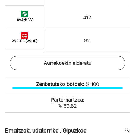
412
EAJ-PNV
92
PSE-EE (PSOE)
Aurrekoekin alderatu
Zenbatutako botoak:
% 100
Parte-hartzea:
% 69.82
Emaitzak, udalerrika : Gipuzkoa