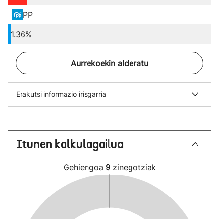
PP
1.36%
Aurrekoekin alderatu
Erakutsi informazio irisgarria
Itunen kalkulagailua
Gehiengoa
9
zinegotziak