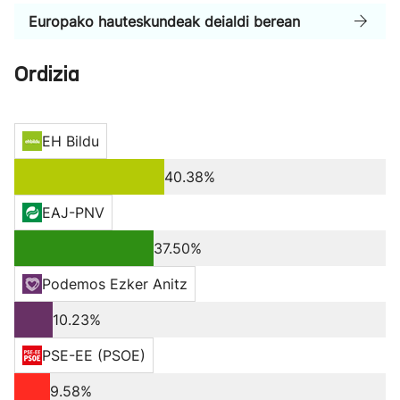
Europako hauteskundeak deialdi berean
Ordizia
EH Bildu
40.38%
EAJ-PNV
37.50%
Podemos Ezker Anitz
10.23%
PSE-EE (PSOE)
9.58%