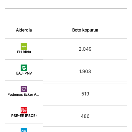
Alderdia
Boto kopurua
2.049
EH Bildu
1.903
EAJ-PNV
519
Podemos Ezker Anitz
486
PSE-EE (PSOE)