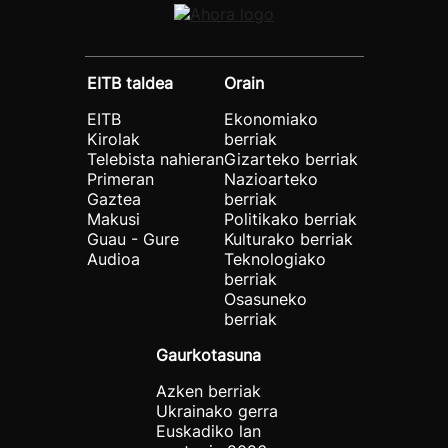
EITB taldea
Orain
EITB
Ekonomiako
Kirolak
berriak
Telebista nahieran
Gizarteko berriak
Primeran
Nazioarteko
Gaztea
berriak
Makusi
Politikako berriak
Guau - Gure
Kulturako berriak
Audioa
Teknologiako
berriak
Osasuneko
berriak
Gaurkotasuna
Azken berriak
Ukrainako gerra
Euskadiko lan