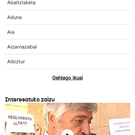
Abaltzisketa
Aduna
Aia
Aizarnazabal
Albiztur
Gehiago ikusi
Interesatuko zaizu