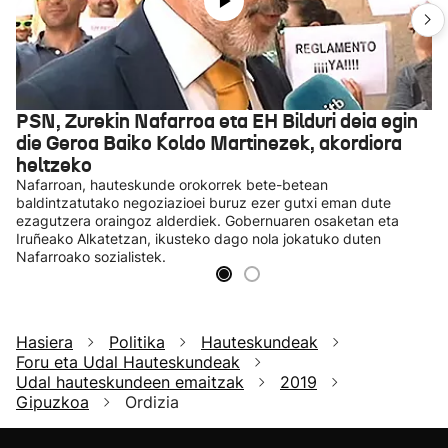
PSN, Zurekin Nafarroa eta EH Bilduri deia egin
die Geroa Baiko Koldo Martinezek, akordiora
heltzeko
Nafarroan, hauteskunde orokorrek bete-betean
baldintzatutako negoziazioei buruz ezer gutxi eman dute
ezagutzera oraingoz alderdiek. Gobernuaren osaketan eta
Iruñeako Alkatetzan, ikusteko dago nola jokatuko duten
Nafarroako sozialistek.
Hasiera
Politika
Hauteskundeak
Foru eta Udal Hauteskundeak
Udal hauteskundeen emaitzak
2019
Gipuzkoa
Ordizia