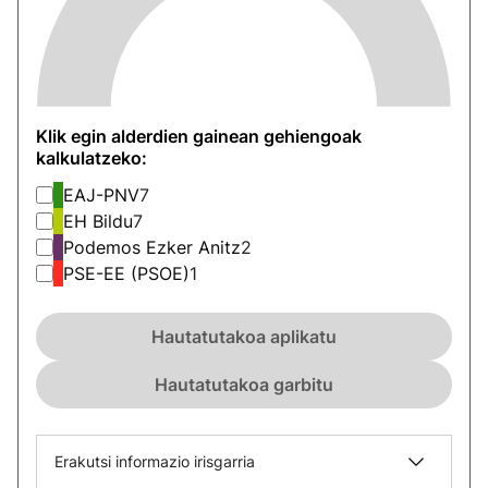
Klik egin alderdien gainean gehiengoak
kalkulatzeko:
EAJ-PNV
7
EH Bildu
7
Podemos Ezker Anitz
2
PSE-EE (PSOE)
1
Hautatutakoa aplikatu
Hautatutakoa garbitu
Erakutsi informazio irisgarria