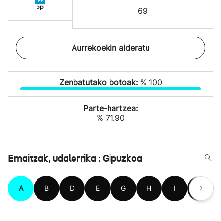
PP
69
Aurrekoekin alderatu
Zenbatutako botoak:
% 100
Parte-hartzea:
% 71.90
Emaitzak, udalerrika : Gipuzkoa
A
B
D
E
G
H
I
L