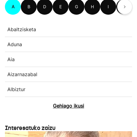
A
B
D
E
G
H
I
L
Abaltzisketa
Aduna
Aia
Aizarnazabal
Albiztur
Gehiago ikusi
Interesatuko zaizu