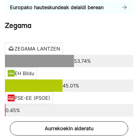
Europako hauteskundeak deialdi berean
Zegama
ZEGAMA LANTZEN
53.74%
EH Bildu
45.01%
PSE-EE (PSOE)
0.45%
Aurrekoekin alderatu