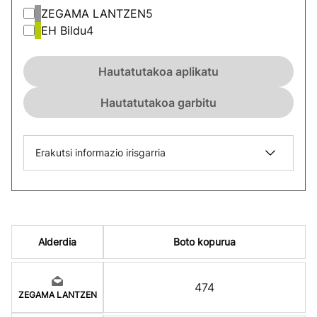
ZEGAMA LANTZEN
5
EH Bildu
4
Hautatutakoa aplikatu
Hautatutakoa garbitu
Erakutsi informazio irisgarria
Alderdia
Boto kopurua
474
ZEGAMA LANTZEN