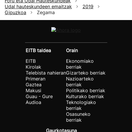
Foru eta Udal Hauteskundeak
Udal hauteskundeen emaitzak
2019
Gipuzkoa
Zegama
EITB taldea
Orain
EITB
Ekonomiako
Kirolak
berriak
Telebista nahieran
Gizarteko berriak
Primeran
Nazioarteko
Gaztea
berriak
Makusi
Politikako berriak
Guau - Gure
Kulturako berriak
Audioa
Teknologiako
berriak
Osasuneko
berriak
Gaurkotasuna