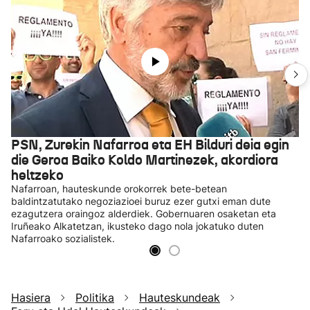
PSN, Zurekin Nafarroa eta EH Bilduri deia egin
die Geroa Baiko Koldo Martinezek, akordiora
heltzeko
Nafarroan, hauteskunde orokorrek bete-betean
baldintzatutako negoziazioei buruz ezer gutxi eman dute
ezagutzera oraingoz alderdiek. Gobernuaren osaketan eta
Iruñeako Alkatetzan, ikusteko dago nola jokatuko duten
Nafarroako sozialistek.
Hasiera
Politika
Hauteskundeak