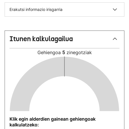
Erakutsi informazio irisgarria
Itunen kalkulagailua
Gehiengoa
5
zinegotziak
Klik egin alderdien gainean gehiengoak
kalkulatzeko: