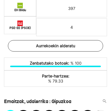
397
EH Bildu
4
PSE-EE (PSOE)
Aurrekoekin alderatu
Zenbatutako botoak:
% 100
Parte-hartzea:
% 79.33
Emaitzak, udalerrika : Gipuzkoa