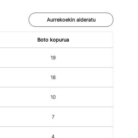
Aurrekoekin alderatu
Boto kopurua
19
18
10
7
4