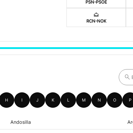
PSN-PSOE
RCN-NOK
H
I
J
K
L
M
N
O
P
Andosilla
Ar