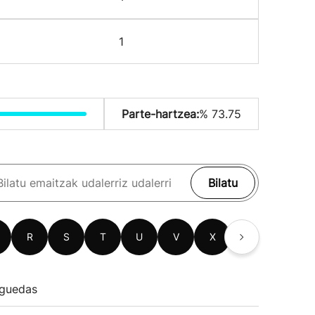
1
Parte-hartzea:
% 73.75
Bilatu
R
S
T
U
V
X
Z
guedas