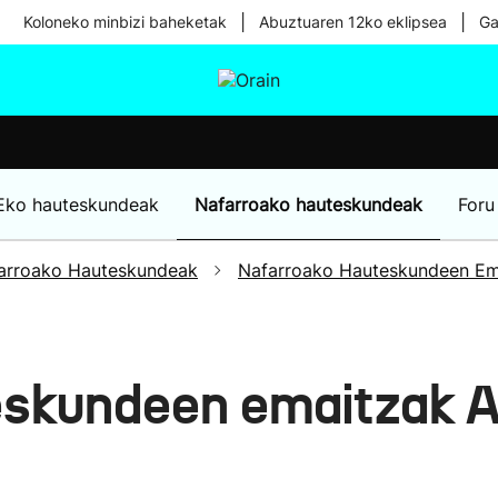
|
|
Koloneko minbizi baheketak
Abuztuaren 12ko eklipsea
Ga
tura
Ikusmiran
Egural
Osasuna
Teknologia
Eko hauteskundeak
Nafarroako hauteskundeak
Foru
arroako Hauteskundeak
Nafarroako Hauteskundeen Em
eskundeen emaitzak A