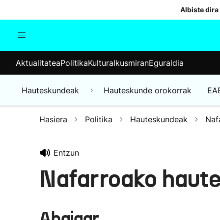
Albiste dira
Aktualitatea
Politika
Kul
Aktualitatea
Politika
Kultura
Ikusmiran
Eguraldia
Gizartea
Hauteskundeak
Ekonomia
Hauteskundeak
Hauteskunde orokorrak
EA
Munduko albisteak
Hasiera
Politika
Hauteskundeak
Naf
Entzun
Nafarroako haut
Abaigar