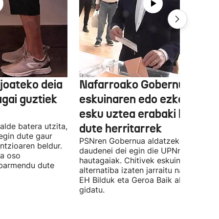
joateko deia
Nafarroako Gobernua
agai guztiek
eskuinaren edo ezkerraren
esku uztea erabaki behark
alde batera utzita,
dute herritarrek
egin dute gaur
PSNren Gobernua aldatzeko irrikitan
ntzioaren beldur.
daudenei dei egin die UPNren
ua oso
hautagaiak. Chitivek eskuinaren
abarmendu dute
alternatiba izaten jarraitu nahi du eta
EH Bilduk eta Geroa Baik aldaketa
gidatu.