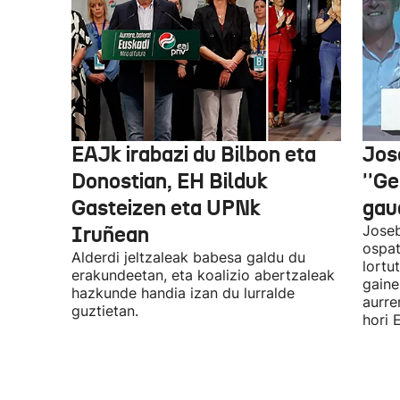
EAJk irabazi du Bilbon eta
Jos
Donostian, EH Bilduk
''Ge
Gasteizen eta UPNk
gaud
Iruñean
Joseb
ospat
Alderdi jeltzaleak babesa galdu du
lortu
erakundeetan, eta koalizio abertzaleak
gaine
hazkunde handia izan du lurralde
aurre
guztietan.
hori 