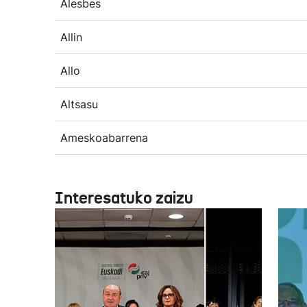
Alesbes
Allin
Allo
Altsasu
Ameskoabarrena
Interesatuko zaizu