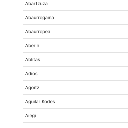
Abartzuza
Abaurregaina
Abaurrepea
Aberin
Ablitas
Adios
Agoitz
Aguilar Kodes
Aiegi