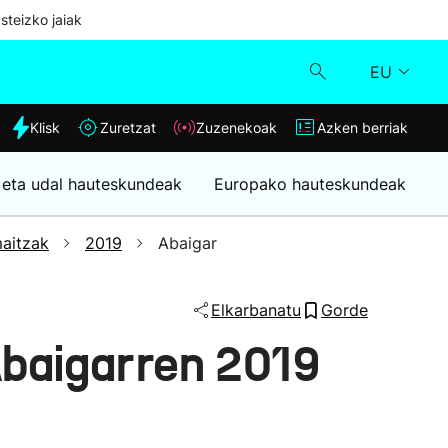
steizko jaiak
EU
dia
Klisk
Zuretzat
Zuzenekoak
Azken berriak
Klisk
 eta udal hauteskundeak
Europako hauteskundeak
Zuzenekoak
aitzak
2019
Abaigar
Zuretzat
Elkarbanatu
Gorde
Azken berriak
baigarren 2019