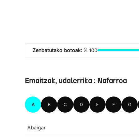
Zenbatutako botoak:
% 100
Emaitzak, udalerrika : Nafarroa
A
B
C
D
E
F
G
Abaigar