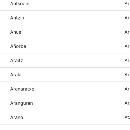
Antsoain
Ar
Antzin
Ar
Anue
Ar
Añorbe
Ar
Araitz
Ar
Arakil
Ar
Aranaratxe
Ar
Aranguren
Ar
Arano
At