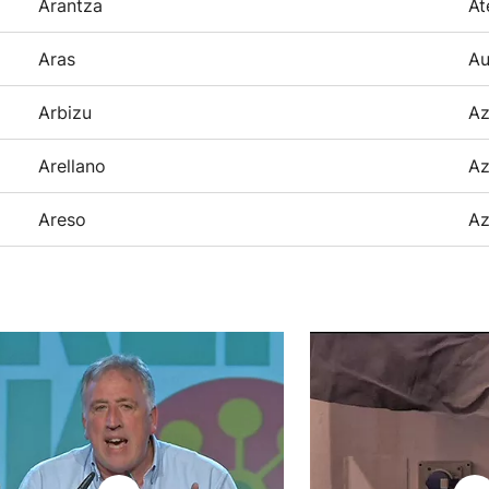
Arantza
At
Aras
Au
Arbizu
Az
Arellano
Az
Areso
Az