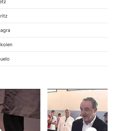
etz
ritz
agra
koien
uelo