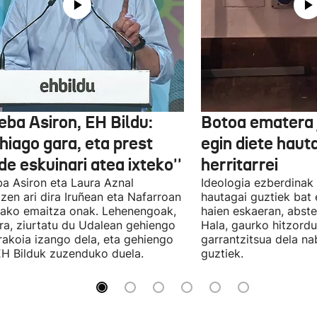
eba Asiron, EH Bildu:
Botoa ematera 
hiago gara, eta prest
egin diete haut
e eskuinari atea ixteko''
herritarrei
a Asiron eta Laura Aznal
Ideologia ezberdinak 
zen ari dira Iruñean eta Nafarroan
hautagai guztiek bat 
tako emaitza onak. Lehenengoak,
haien eskaeran, abste
ra, ziurtatu du Udalean gehiengo
Hala, gaurko hitzord
rakoia izango dela, eta gehiengo
garrantzitsua dela n
EH Bilduk zuzenduko duela.
guztiek.