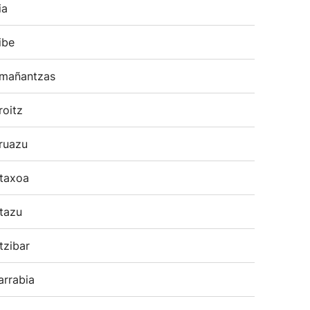
ia
ibe
mañantzas
roitz
ruazu
taxoa
tazu
tzibar
arrabia