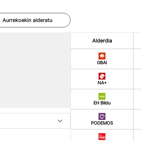
Aurrekoekin alderatu
Alderdia
GBAI
NA+
EH Bildu
PODEMOS