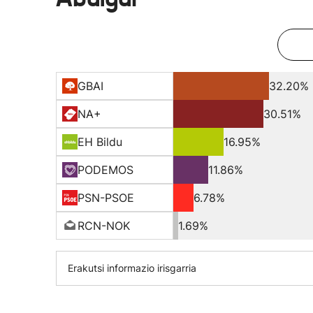
GBAI
32.20%
NA+
30.51%
EH Bildu
16.95%
PODEMOS
11.86%
PSN-PSOE
6.78%
RCN-NOK
1.69%
Erakutsi informazio irisgarria