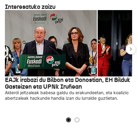
Interesatuko zaizu
EAJk irabazi du Bilbon eta Donostian, EH Bilduk
Gasteizen eta UPNk Iruñean
Alderdi jeltzaleak babesa galdu du erakundeetan, eta koalizio
abertzaleak hazkunde handia izan du lurralde guztietan.