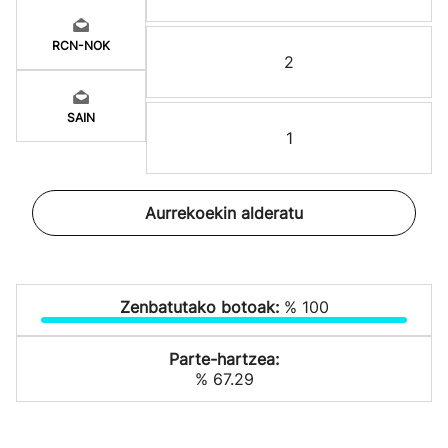
RCN-NOK
2
SAIN
1
Aurrekoekin alderatu
Zenbatutako botoak:
% 100
Parte-hartzea:
% 67.29