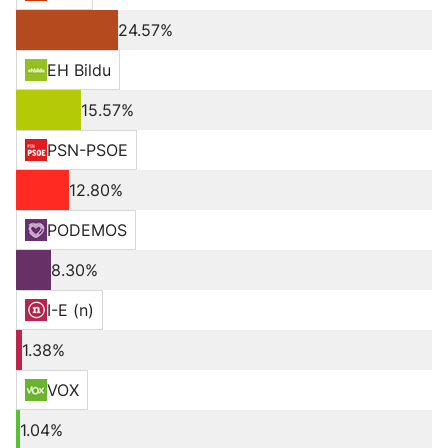
24.57%
EH Bildu
15.57%
PSN-PSOE
12.80%
PODEMOS
8.30%
I-E (n)
1.38%
VOX
1.04%