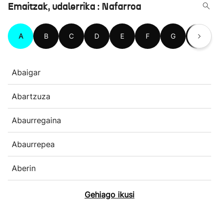
Emaitzak, udalerrika : Nafarroa
A
B
C
D
E
F
G
H
Abaigar
Abartzuza
Abaurregaina
Abaurrepea
Aberin
Gehiago ikusi