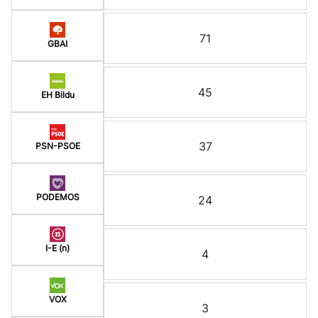
71
GBAI
45
EH Bildu
37
PSN-PSOE
PODEMOS
24
I-E (n)
4
VOX
3