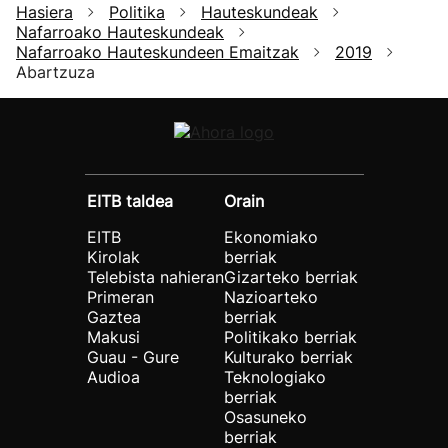
Hasiera
Politika
Hauteskundeak
Nafarroako Hauteskundeak
Nafarroako Hauteskundeen Emaitzak
2019
Abartzuza
EITB taldea
Orain
EITB
Ekonomiako
Kirolak
berriak
Telebista nahieran
Gizarteko berriak
Primeran
Nazioarteko
Gaztea
berriak
Makusi
Politikako berriak
Guau - Gure
Kulturako berriak
Audioa
Teknologiako
berriak
Osasuneko
berriak