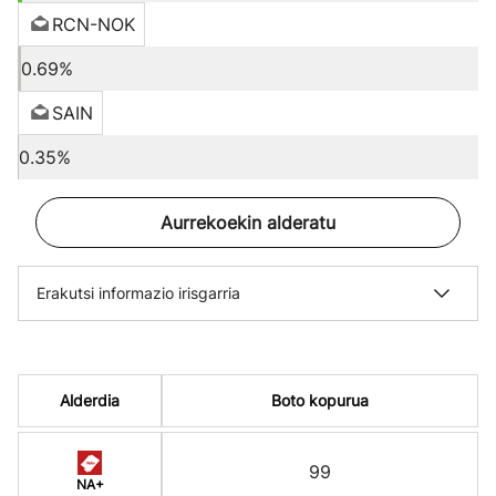
RCN-NOK
0.69%
SAIN
0.35%
Aurrekoekin alderatu
Erakutsi informazio irisgarria
Alderdia
Boto kopurua
99
NA+