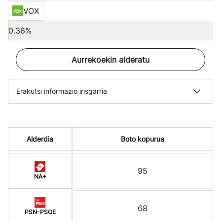
VOX
0.36%
Aurrekoekin alderatu
Erakutsi informazio irisgarria
Alderdia
Boto kopurua
95
NA+
68
PSN-PSOE