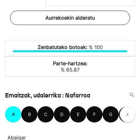
Aurrekoekin alderatu
Zenbatutako botoak:
% 100
Parte-hartzea:
% 65.87
Emaitzak, udalerrika : Nafarroa
A
B
C
D
E
F
G
H
Abaigar