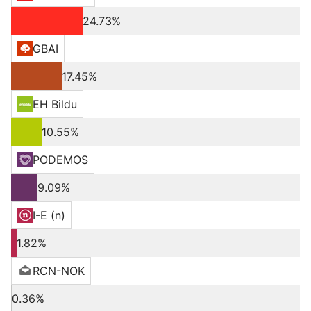
24.73%
GBAI
17.45%
EH Bildu
10.55%
PODEMOS
9.09%
I-E (n)
1.82%
RCN-NOK
0.36%