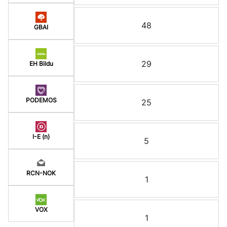
48
GBAI
29
EH Bildu
PODEMOS
25
I-E (n)
5
RCN-NOK
1
VOX
1