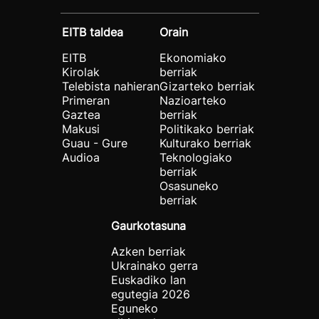
EITB taldea
Orain
EITB
Ekonomiako
Kirolak
berriak
Telebista nahieran
Gizarteko berriak
Primeran
Nazioarteko
Gaztea
berriak
Makusi
Politikako berriak
Guau - Gure
Kulturako berriak
Audioa
Teknologiako
berriak
Osasuneko
berriak
Gaurkotasuna
Azken berriak
Ukrainako gerra
Euskadiko lan
egutegia 2026
Eguneko