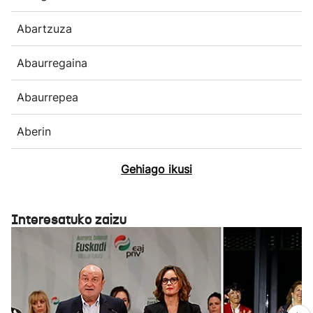
Abartzuza
Abaurregaina
Abaurrepea
Aberin
Gehiago ikusi
Interesatuko zaizu