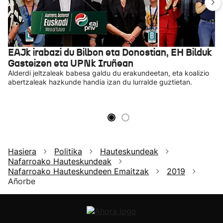
EAJk irabazi du Bilbon eta Donostian, EH Bilduk
Gasteizen eta UPNk Iruñean
Alderdi jeltzaleak babesa galdu du erakundeetan, eta koalizio
abertzaleak hazkunde handia izan du lurralde guztietan.
Hasiera
Politika
Hauteskundeak
Nafarroako Hauteskundeak
Nafarroako Hauteskundeen Emaitzak
2019
Añorbe