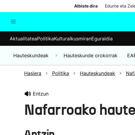
Albiste dira
Edurne eta Zele
Aktualitatea
Politika
Kul
Aktualitatea
Politika
Kultura
Ikusmiran
Eguraldia
Gizartea
Hauteskundeak
Ekonomia
Hauteskundeak
Hauteskunde orokorrak
EA
Munduko albisteak
Hasiera
Politika
Hauteskundeak
Naf
Entzun
Nafarroako haut
Antzin