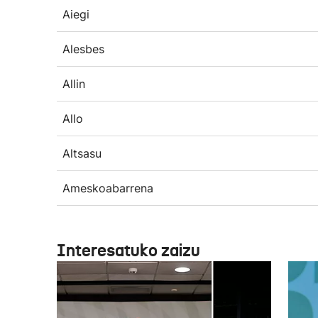
Aiegi
Alesbes
Allin
Allo
Altsasu
Ameskoabarrena
Interesatuko zaizu