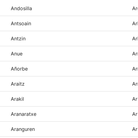
Andosilla
Ar
Antsoain
Ar
Antzin
Ar
Anue
Ar
Añorbe
Ar
Araitz
Ar
Arakil
Ar
Aranaratxe
Ar
Aranguren
Ar