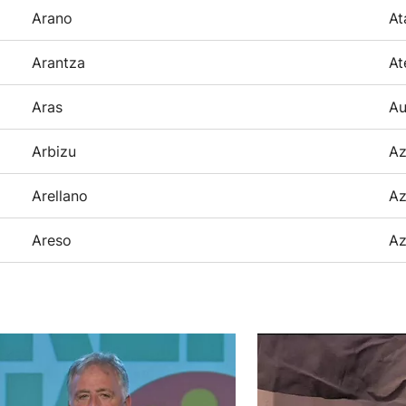
Arano
At
Arantza
At
Aras
Au
Arbizu
Az
Arellano
Az
Areso
Az