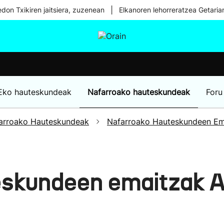
|
don Txikiren jaitsiera, zuzenean
Elkanoren lehorreratzea Getaria
tura
Ikusmiran
Egural
Osasuna
Teknologia
Eko hauteskundeak
Nafarroako hauteskundeak
Foru
arroako Hauteskundeak
Nafarroako Hauteskundeen Em
eskundeen emaitzak A