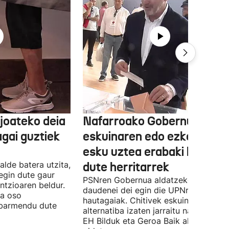
joateko deia
Nafarroako Gobernua
agai guztiek
eskuinaren edo ezkerraren
esku uztea erabaki behark
alde batera utzita,
dute herritarrek
egin dute gaur
PSNren Gobernua aldatzeko irrikitan
ntzioaren beldur.
daudenei dei egin die UPNren
ua oso
hautagaiak. Chitivek eskuinaren
abarmendu dute
alternatiba izaten jarraitu nahi du eta
EH Bilduk eta Geroa Baik aldaketa