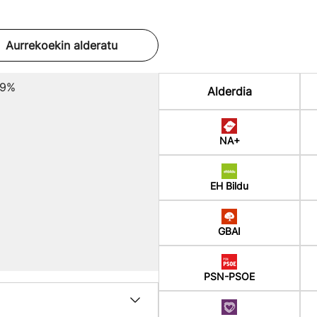
Aurrekoekin alderatu
89%
Alderdia
NA+
EH Bildu
GBAI
PSN-PSOE