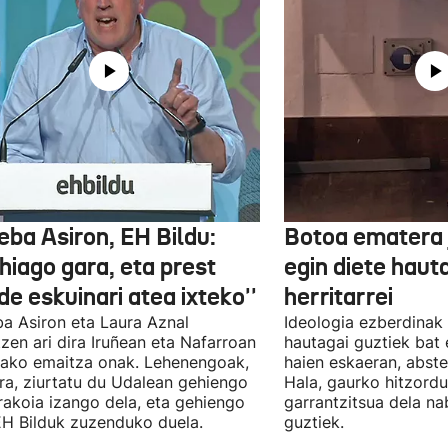
eba Asiron, EH Bildu:
Botoa ematera 
hiago gara, eta prest
egin diete haut
e eskuinari atea ixteko''
herritarrei
a Asiron eta Laura Aznal
Ideologia ezberdinak 
zen ari dira Iruñean eta Nafarroan
hautagai guztiek bat 
tako emaitza onak. Lehenengoak,
haien eskaeran, abste
ra, ziurtatu du Udalean gehiengo
Hala, gaurko hitzord
rakoia izango dela, eta gehiengo
garrantzitsua dela n
EH Bilduk zuzenduko duela.
guztiek.