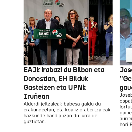
EAJk irabazi du Bilbon eta
Jos
Donostian, EH Bilduk
''Ge
Gasteizen eta UPNk
gaud
Iruñean
Joseb
ospat
Alderdi jeltzaleak babesa galdu du
lortu
erakundeetan, eta koalizio abertzaleak
gaine
hazkunde handia izan du lurralde
aurre
guztietan.
hori 