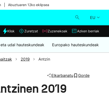
|
n
Abuztuaren 12ko eklipsea
EU
dia
Klisk
Zuretzat
Zuzenekoak
Azken berriak
Klisk
 eta udal hauteskundeak
Europako hauteskundeak
Zuzenekoak
aitzak
2019
Antzin
Zuretzat
Elkarbanatu
Gorde
Azken berriak
ntzinen 2019