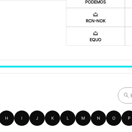
PODEMOS
RCN-NOK
EQUO
H
I
J
K
L
M
N
O
P