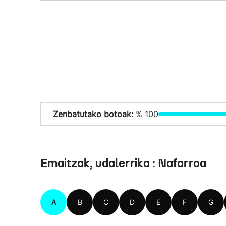
Zenbatutako botoak:
% 100
Emaitzak, udalerrika : Nafarroa
A
B
C
D
E
F
G