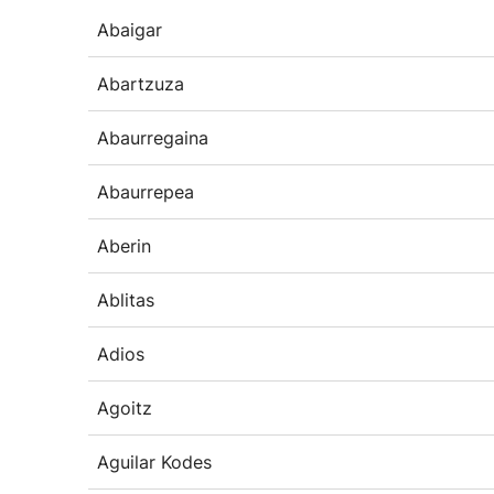
Abaigar
Abartzuza
Abaurregaina
Abaurrepea
Aberin
Ablitas
Adios
Agoitz
Aguilar Kodes