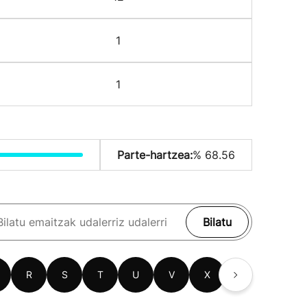
1
1
Parte-hartzea:
% 68.56
Bilatu
R
S
T
U
V
X
Z