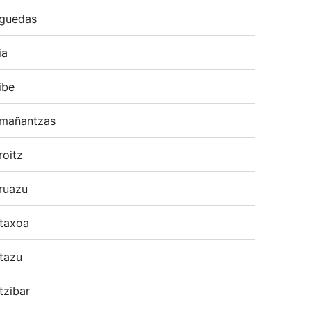
guedas
ia
ibe
mañantzas
roitz
ruazu
taxoa
tazu
tzibar