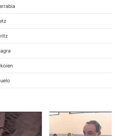
arrabia
etz
ritz
agra
koien
uelo