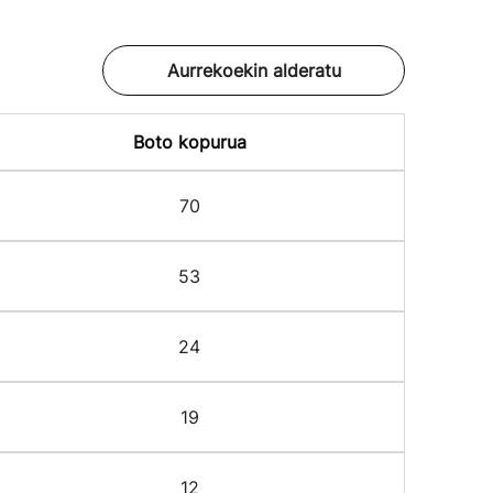
Aurrekoekin alderatu
Boto kopurua
70
53
24
19
12