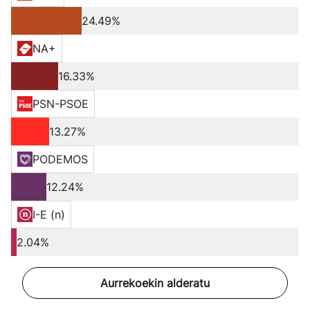
24.49%
NA+
16.33%
PSN-PSOE
13.27%
PODEMOS
12.24%
I-E (n)
2.04%
Aurrekoekin alderatu