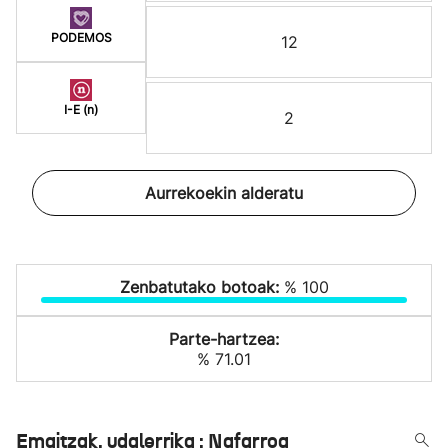
PODEMOS
12
I-E (n)
2
Aurrekoekin alderatu
Zenbatutako botoak:
% 100
Parte-hartzea:
% 71.01
Emaitzak, udalerrika : Nafarroa