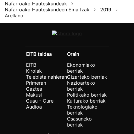
Nafarroako Hauteskundeak
Nafarroako Hauteskundeen Emaitzak
2019
Arellano
EITB taldea
Orain
EITB
Ekonomiako
Kirolak
berriak
Telebista nahieran
Gizarteko berriak
Primeran
Nazioarteko
Gaztea
berriak
Makusi
Politikako berriak
Guau - Gure
Kulturako berriak
Audioa
Teknologiako
berriak
Osasuneko
berriak