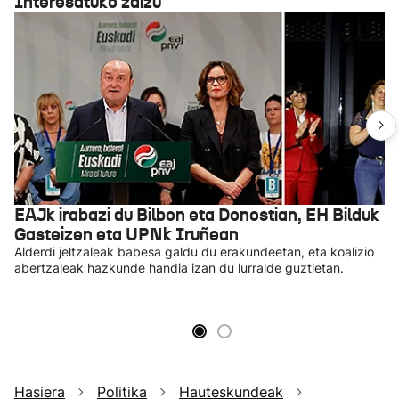
Interesatuko zaizu
EAJk irabazi du Bilbon eta Donostian, EH Bilduk
Gasteizen eta UPNk Iruñean
Alderdi jeltzaleak babesa galdu du erakundeetan, eta koalizio
abertzaleak hazkunde handia izan du lurralde guztietan.
Hasiera
Politika
Hauteskundeak