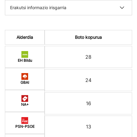
Erakutsi informazio irisgarria
Alderdia
Boto kopurua
28
EH Bildu
24
GBAI
16
NA+
13
PSN-PSOE