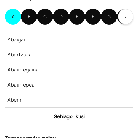
A
B
C
D
E
F
G
H
Abaigar
Abartzuza
Abaurregaina
Abaurrepea
Aberin
Gehiago ikusi