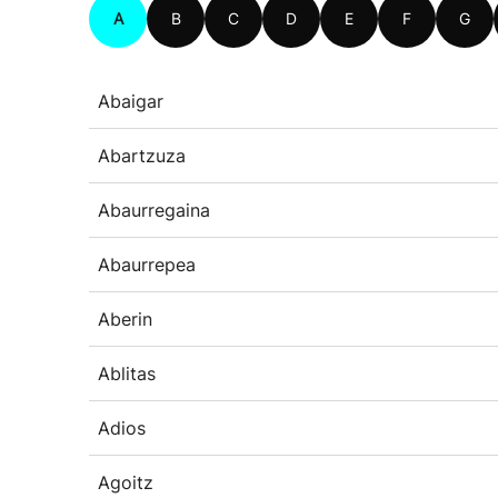
A
B
C
D
E
F
G
Abaigar
Abartzuza
Abaurregaina
Abaurrepea
Aberin
Ablitas
Adios
Agoitz