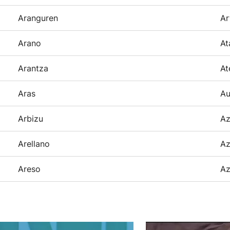
Aranguren
Ar
Arano
At
Arantza
At
Aras
Au
Arbizu
Az
Arellano
Az
Areso
Az