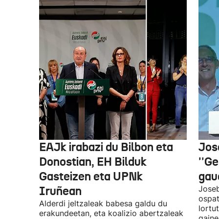
EAJk irabazi du Bilbon eta
Jos
Donostian, EH Bilduk
''Ge
Gasteizen eta UPNk
gaud
Iruñean
Joseb
ospat
Alderdi jeltzaleak babesa galdu du
lortu
erakundeetan, eta koalizio abertzaleak
gaine