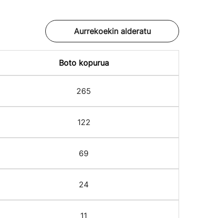
Aurrekoekin alderatu
Boto kopurua
265
122
69
24
11