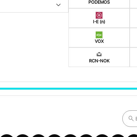
PODEMOS
I-E (n)
VOX
RCN-NOK