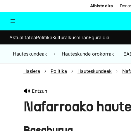
Albiste dira
Donos
Aktualitatea
Politika
Kul
Aktualitatea
Politika
Kultura
Ikusmiran
Eguraldia
Gizartea
Hauteskundeak
Ekonomia
Hauteskundeak
Hauteskunde orokorrak
EA
Munduko albisteak
Hasiera
Politika
Hauteskundeak
Naf
Entzun
Nafarroako haut
Basaburua