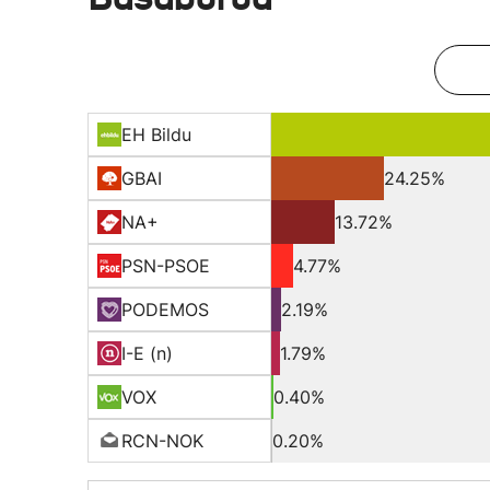
EH Bildu
GBAI
24.25%
NA+
13.72%
PSN-PSOE
4.77%
PODEMOS
2.19%
I-E (n)
1.79%
VOX
0.40%
RCN-NOK
0.20%