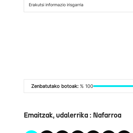
Erakutsi informazio irisgarria
Zenbatutako botoak:
% 100
Emaitzak, udalerrika : Nafarroa