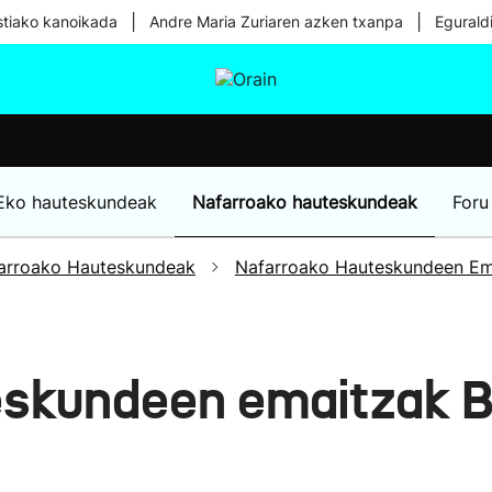
|
|
tiako kanoikada
Andre Maria Zuriaren azken txanpa
Egurald
tura
Ikusmiran
Egural
Osasuna
Teknologia
Eko hauteskundeak
Nafarroako hauteskundeak
Foru
arroako Hauteskundeak
Nafarroako Hauteskundeen Em
eskundeen emaitzak 