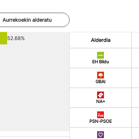
Aurrekoekin alderatu
52.68%
Alderdia
EH Bildu
GBAI
NA+
PSN-PSOE