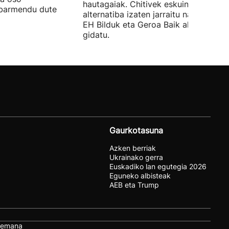
hautagaiak. Chitivek eskuinaren
abarmendu dute
alternatiba izaten jarraitu nahi du eta
EH Bilduk eta Geroa Baik aldaketa
gidatu.
Gaurkotasuna
Azken berriak
Ukrainako gerra
Euskadiko lan egutegia 2026
Eguneko albisteak
AEB eta Trump
remana