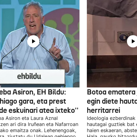
eba Asiron, EH Bildu:
Botoa ematera 
hiago gara, eta prest
egin diete haut
e eskuinari atea ixteko''
herritarrei
a Asiron eta Laura Aznal
Ideologia ezberdinak 
zen ari dira Iruñean eta Nafarroan
hautagai guztiek bat 
tako emaitza onak. Lehenengoak,
haien eskaeran, abste
ra, ziurtatu du Udalean gehiengo
Hala, gaurko hitzord