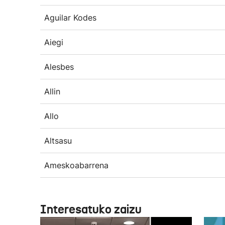
Aguilar Kodes
Aiegi
Alesbes
Allin
Allo
Altsasu
Ameskoabarrena
Interesatuko zaizu