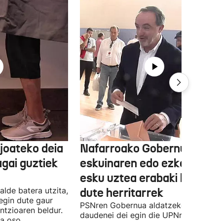
joateko deia
Nafarroako Gobernua
agai guztiek
eskuinaren edo ezkerraren
esku uztea erabaki behark
alde batera utzita,
dute herritarrek
egin dute gaur
PSNren Gobernua aldatzeko irrikitan
ntzioaren beldur.
daudenei dei egin die UPNren
ua oso