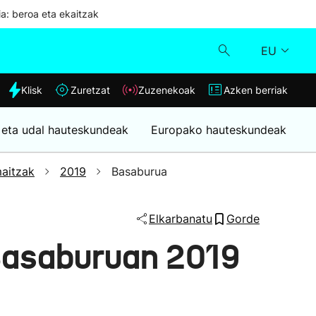
ia: beroa eta ekaitzak
EU
dia
Klisk
Zuretzat
Zuzenekoak
Azken berriak
Klisk
 eta udal hauteskundeak
Europako hauteskundeak
Zuzenekoak
aitzak
2019
Basaburua
Zuretzat
Elkarbanatu
Gorde
Azken berriak
Basaburuan 2019