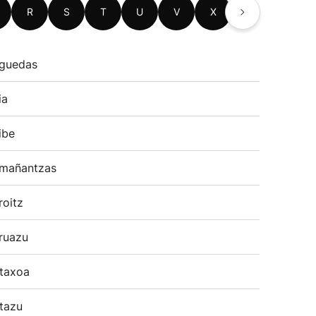
R
S
T
U
V
X
Z
guedas
ia
ibe
mañantzas
roitz
ruazu
taxoa
tazu