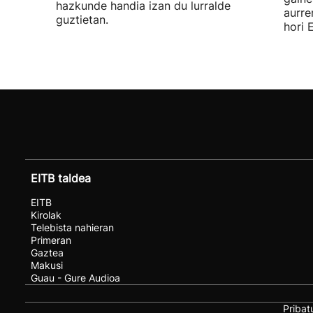
hazkunde handia izan du lurralde
aurre
guztietan.
hori 
EITB taldea
EITB
Kirolak
Telebista nahieran
Primeran
Gaztea
Makusi
Guau - Gure Audioa
Pribat