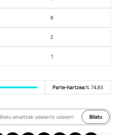
9
2
1
Parte-hartzea:
% 74.85
Bilatu