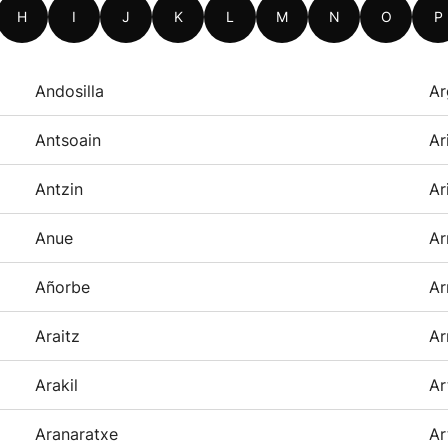
H
I
J
K
L
M
N
O
P
Andosilla
Ar
Antsoain
Ar
Antzin
Ar
Anue
Ar
Añorbe
Ar
Araitz
Ar
Arakil
Ar
Aranaratxe
Ar