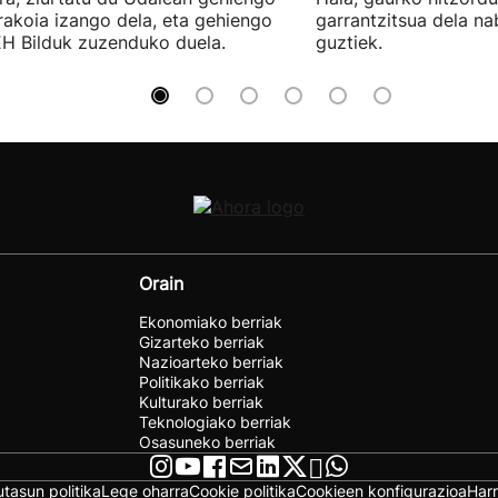
rakoia izango dela, eta gehiengo
garrantzitsua dela n
EH Bilduk zuzenduko duela.
guztiek.
Orain
Ekonomiako berriak
Gizarteko berriak
Nazioarteko berriak
Politikako berriak
Kulturako berriak
Teknologiako berriak
Osasuneko berriak
utasun politika
Lege oharra
Cookie politika
Cookieen konfigurazioa
Har