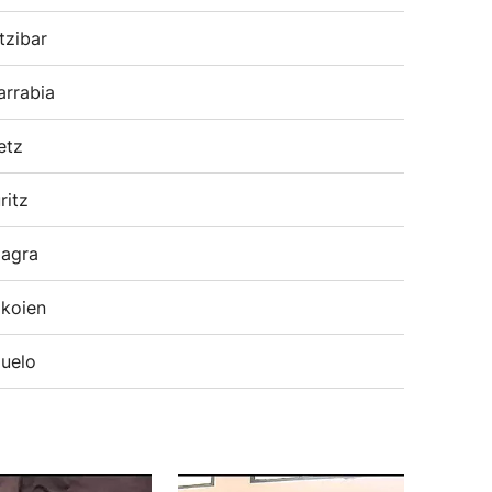
tzibar
arrabia
etz
ritz
agra
koien
uelo