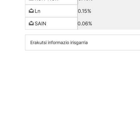
Ln
0.15%
SAIN
0.06%
Erakutsi informazio irisgarria