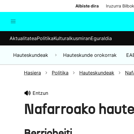
Albiste dira
Iruzurra Bilbo
Aktualitatea
Politika
Kul
Aktualitatea
Politika
Kultura
Ikusmiran
Eguraldia
Gizartea
Hauteskundeak
Ekonomia
Hauteskundeak
Hauteskunde orokorrak
EA
Munduko albisteak
Hasiera
Politika
Hauteskundeak
Naf
Entzun
Nafarroako haute
Berriobeiti