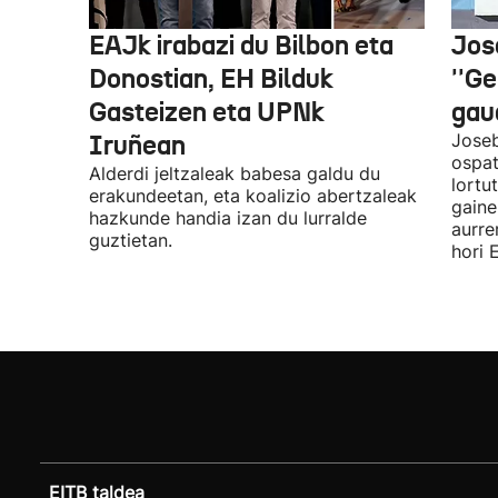
EAJk irabazi du Bilbon eta
Jos
Donostian, EH Bilduk
''Ge
Gasteizen eta UPNk
gaud
Iruñean
Joseb
ospat
Alderdi jeltzaleak babesa galdu du
lortu
erakundeetan, eta koalizio abertzaleak
gaine
hazkunde handia izan du lurralde
aurre
guztietan.
hori 
EITB taldea