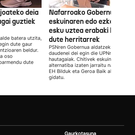
joateko deia
Nafarroako Gobernua
agai guztiek
eskuinaren edo ezkerraren
esku uztea erabaki behark
alde batera utzita,
dute herritarrek
egin dute gaur
PSNren Gobernua aldatzeko irrikitan
ntzioaren beldur.
daudenei dei egin die UPNren
ua oso
hautagaiak. Chitivek eskuinaren
abarmendu dute
alternatiba izaten jarraitu nahi du eta
EH Bilduk eta Geroa Baik aldaketa
gidatu.
Gaurkotasuna