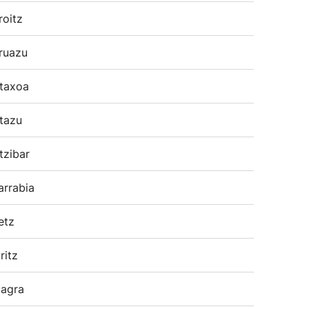
roitz
ruazu
taxoa
tazu
tzibar
arrabia
etz
ritz
agra