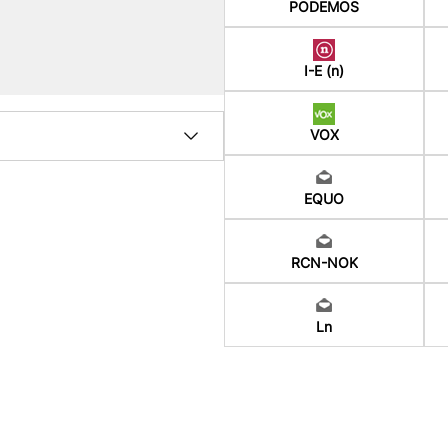
PODEMOS
I-E (n)
VOX
EQUO
RCN-NOK
Ln