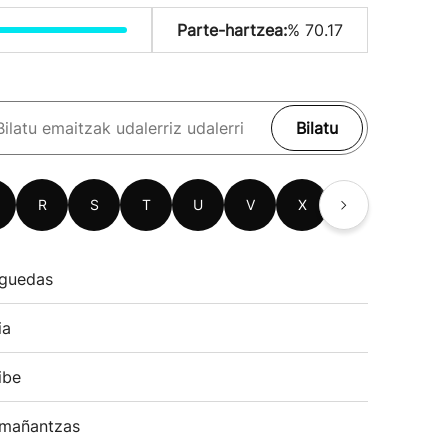
Parte-hartzea:
% 70.17
Bilatu
R
S
T
U
V
X
Z
guedas
ia
ibe
mañantzas