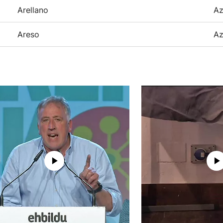
Arellano
Az
Areso
Az