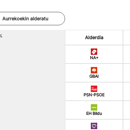
Aurrekoekin alderatu
%
Alderdia
NA+
GBAI
PSN-PSOE
EH Bildu