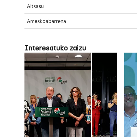
Altsasu
Ameskoabarrena
Interesatuko zaizu