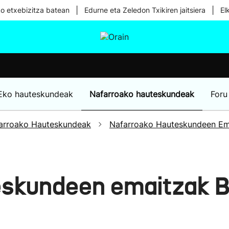
|
|
ko etxebizitza batean
Edurne eta Zeledon Txikiren jaitsiera
El
tura
Ikusmiran
Egural
Osasuna
Teknologia
Eko hauteskundeak
Nafarroako hauteskundeak
Foru
arroako Hauteskundeak
Nafarroako Hauteskundeen Em
skundeen emaitzak Be