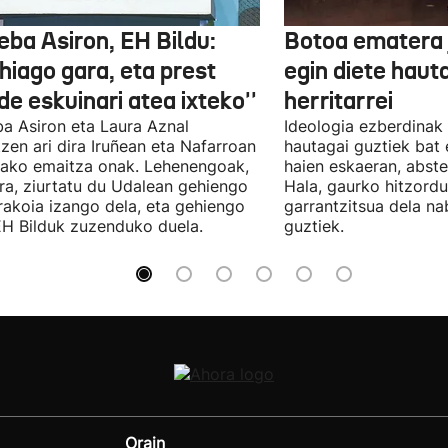
eba Asiron, EH Bildu:
Botoa ematera 
hiago gara, eta prest
egin diete haut
e eskuinari atea ixteko''
herritarrei
a Asiron eta Laura Aznal
Ideologia ezberdinak 
zen ari dira Iruñean eta Nafarroan
hautagai guztiek bat 
tako emaitza onak. Lehenengoak,
haien eskaeran, abste
ra, ziurtatu du Udalean gehiengo
Hala, gaurko hitzord
rakoia izango dela, eta gehiengo
garrantzitsua dela n
EH Bilduk zuzenduko duela.
guztiek.
Orain