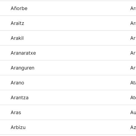
Añorbe
Ar
Araitz
Ar
Arakil
Ar
Aranaratxe
Ar
Aranguren
Ar
Arano
At
Arantza
At
Aras
Au
Arbizu
Az