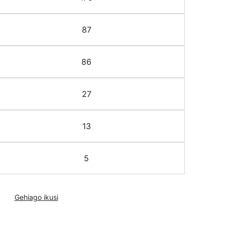
87
86
27
13
5
Gehiago ikusi