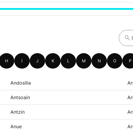
H
I
J
K
L
M
N
O
P
Andosilla
Ar
Antsoain
Ar
Antzin
Ar
Anue
Ar