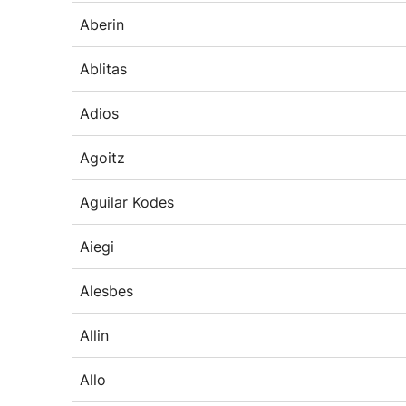
Aberin
Ablitas
Adios
Agoitz
Aguilar Kodes
Aiegi
Alesbes
Allin
Allo