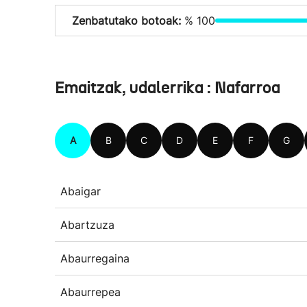
Zenbatutako botoak:
% 100
Emaitzak, udalerrika : Nafarroa
A
B
C
D
E
F
G
Abaigar
Abartzuza
Abaurregaina
Abaurrepea