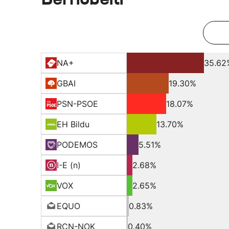
NA+
35.62
GBAI
19.30%
PSN-PSOE
18.07%
EH Bildu
13.70%
PODEMOS
5.51%
I-E (n)
2.68%
VOX
2.65%
EQUO
0.83%
RCN-NOK
0.40%