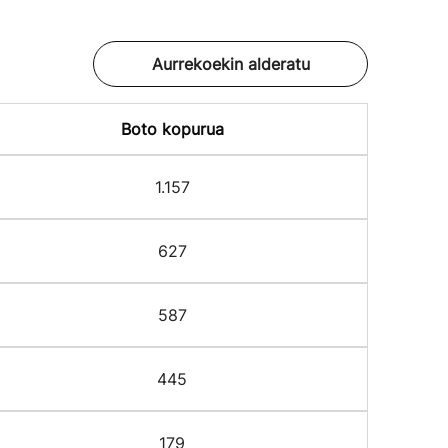
Aurrekoekin alderatu
Boto kopurua
1.157
627
587
445
179