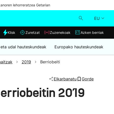
kanoren lehorreratzea Getarian
EU
dia
Klisk
Zuretzat
Zuzenekoak
Azken berriak
Klisk
 eta udal hauteskundeak
Europako hauteskundeak
Zuzenekoak
aitzak
2019
Berriobeiti
Zuretzat
Elkarbanatu
Gorde
Azken berriak
rriobeitin 2019