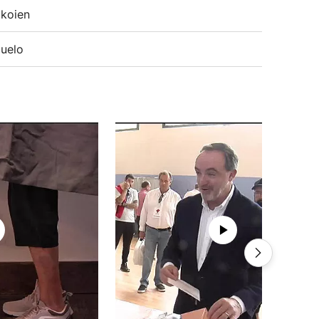
koien
uelo