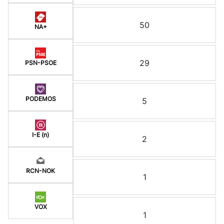
50
NA+
29
PSN-PSOE
PODEMOS
5
I-E (n)
2
RCN-NOK
1
VOX
1