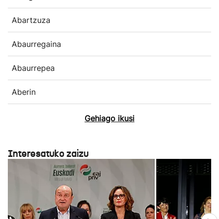
Abartzuza
Abaurregaina
Abaurrepea
Aberin
Gehiago ikusi
Interesatuko zaizu