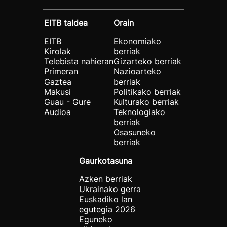
EITB taldea
Orain
EITB
Ekonomiako
Kirolak
berriak
Telebista nahieran
Gizarteko berriak
Primeran
Nazioarteko
Gaztea
berriak
Makusi
Politikako berriak
Guau - Gure
Kulturako berriak
Audioa
Teknologiako
berriak
Osasuneko
berriak
Gaurkotasuna
Azken berriak
Ukrainako gerra
Euskadiko lan
egutegia 2026
Eguneko