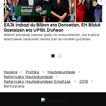
EAJk irabazi du Bilbon eta Donostian, EH Bilduk
Gasteizen eta UPNk Iruñean
Alderdi jeltzaleak babesa galdu du erakundeetan, eta koalizio
abertzaleak hazkunde handia izan du lurralde guztietan.
Hasiera
Politika
Hauteskundeak
Nafarroako Hauteskundeak
Nafarroako Hauteskundeen Emaitzak
2019
Bertizarana