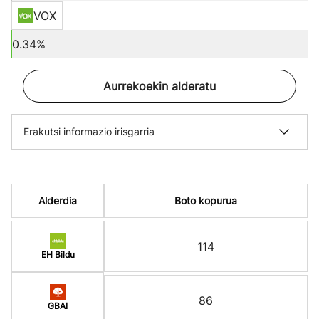
VOX
0.34%
Aurrekoekin alderatu
Erakutsi informazio irisgarria
Alderdia
Boto kopurua
114
EH Bildu
86
GBAI