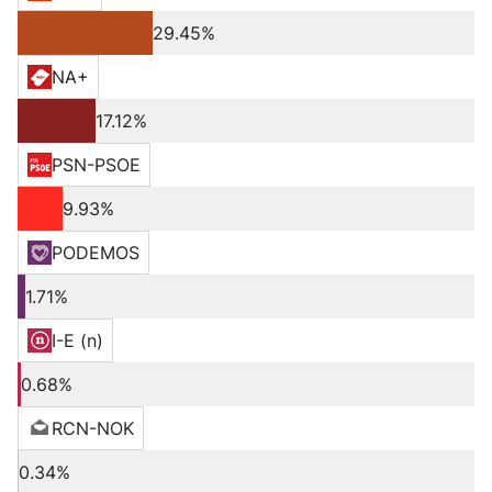
29.45%
NA+
17.12%
PSN-PSOE
9.93%
PODEMOS
1.71%
I-E (n)
0.68%
RCN-NOK
0.34%