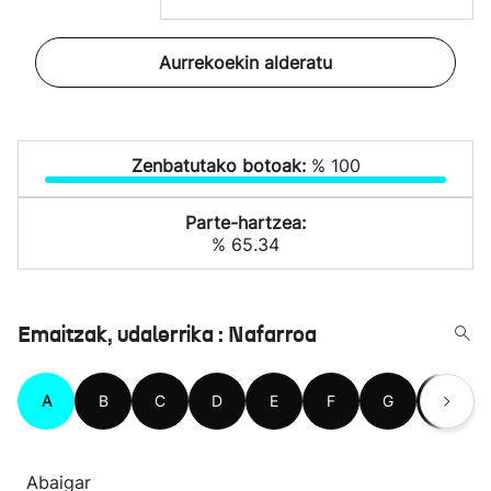
Aurrekoekin alderatu
Zenbatutako botoak:
% 100
Parte-hartzea:
% 65.34
Emaitzak, udalerrika : Nafarroa
A
B
C
D
E
F
G
H
Abaigar