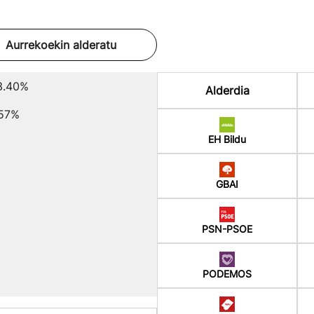
Aurrekoekin alderatu
3.40%
Alderdia
.57%
EH Bildu
GBAI
PSN-PSOE
PODEMOS