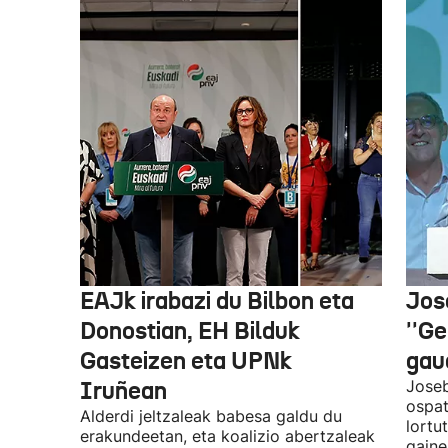
EAJk irabazi du Bilbon eta
Jos
Donostian, EH Bilduk
''Ge
Gasteizen eta UPNk
gaud
Iruñean
Joseb
ospat
Alderdi jeltzaleak babesa galdu du
lortu
erakundeetan, eta koalizio abertzaleak
gaine