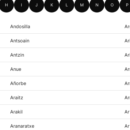
H
I
J
K
L
M
N
O
P
Andosilla
Ar
Antsoain
Ar
Antzin
Ar
Anue
Ar
Añorbe
Ar
Araitz
Ar
Arakil
Ar
Aranaratxe
Ar