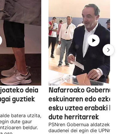
joateko deia
Nafarroako Gobernua
agai guztiek
eskuinaren edo ezkerraren
esku uztea erabaki behark
alde batera utzita,
dute herritarrek
egin dute gaur
PSNren Gobernua aldatzeko irrikitan
ntzioaren beldur.
daudenei dei egin die UPNren
ua oso