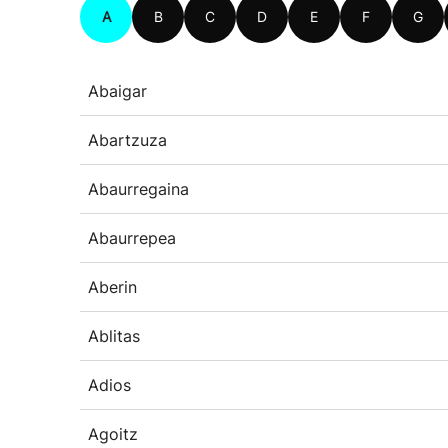
A
B
C
D
E
F
G
Abaigar
Abartzuza
Abaurregaina
Abaurrepea
Aberin
Ablitas
Adios
Agoitz