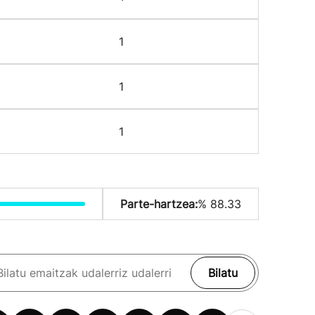
1
1
1
Parte-hartzea:
% 88.33
Bilatu