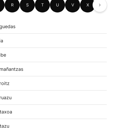
R
S
T
U
V
X
Z
guedas
ia
ibe
mañantzas
roitz
ruazu
taxoa
tazu