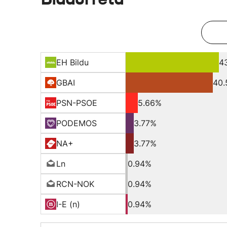
EH Bildu
4
GBAI
40
PSN-PSOE
5.66%
PODEMOS
3.77%
NA+
3.77%
Ln
0.94%
RCN-NOK
0.94%
I-E (n)
0.94%