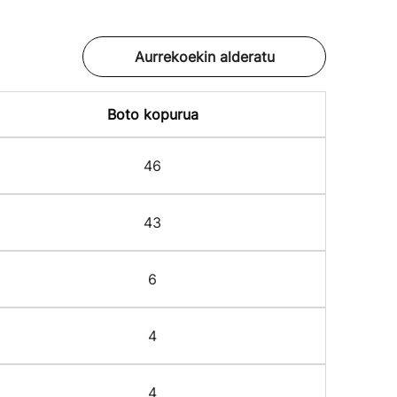
Aurrekoekin alderatu
Boto kopurua
46
43
6
4
4