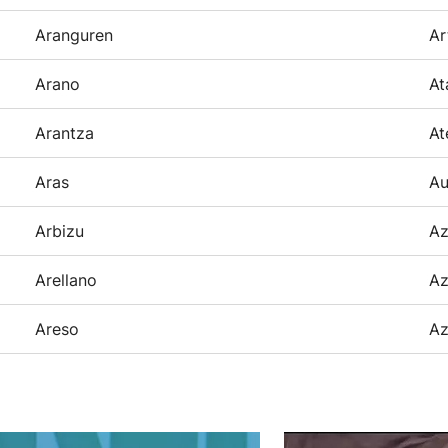
Aranguren
Ar
Arano
At
Arantza
At
Aras
Au
Arbizu
Az
Arellano
Az
Areso
Az