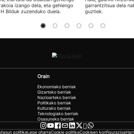
rakoia izango dela, eta gehiengo
garrantzitsua dela n
EH Bilduk zuzenduko duela.
guztiek.
Orain
Ekonomiako berriak
Gizarteko berriak
Nazioarteko berriak
Politikako berriak
Kulturako berriak
Teknologiako berriak
Osasuneko berriak
utasun politika
Lege oharra
Cookie politika
Cookieen konfigurazioa
Har