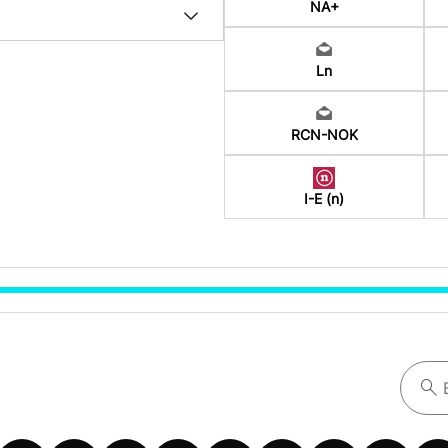
NA+
Ln
RCN-NOK
I-E (n)