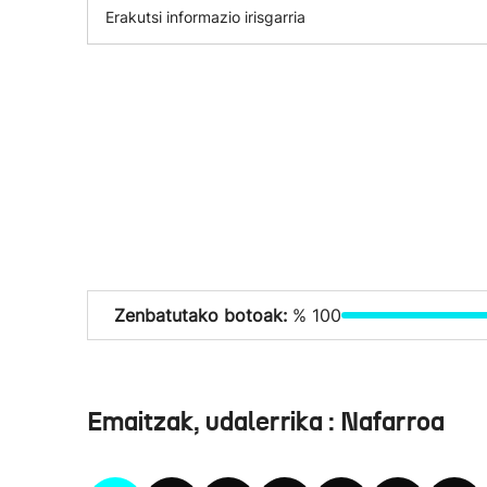
Erakutsi informazio irisgarria
Zenbatutako botoak:
% 100
Emaitzak, udalerrika : Nafarroa