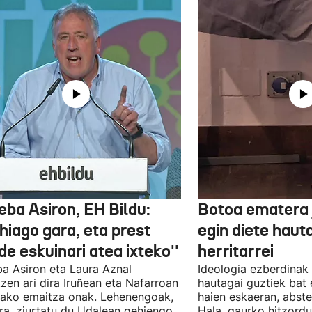
eba Asiron, EH Bildu:
Botoa ematera 
hiago gara, eta prest
egin diete haut
e eskuinari atea ixteko''
herritarrei
a Asiron eta Laura Aznal
Ideologia ezberdinak 
zen ari dira Iruñean eta Nafarroan
hautagai guztiek bat 
tako emaitza onak. Lehenengoak,
haien eskaeran, abste
ra, ziurtatu du Udalean gehiengo
Hala, gaurko hitzord