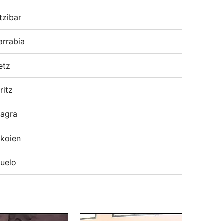
tzibar
arrabia
etz
ritz
agra
koien
uelo