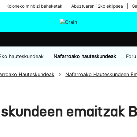
|
|
Koloneko minbizi baheketak
Abuztuaren 12ko eklipsea
Ga
tura
Ikusmiran
Egural
Osasuna
Teknologia
Eko hauteskundeak
Nafarroako hauteskundeak
Foru
arroako Hauteskundeak
Nafarroako Hauteskundeen Em
eskundeen emaitzak B