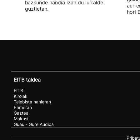
hazkunde handia izan du lurralde
aurre
guztietan.
hori 
EITB taldea
EITB
Kirolak
Telebista nahieran
Primeran
Gaztea
Makusi
Guau - Gure Audioa
Pribat