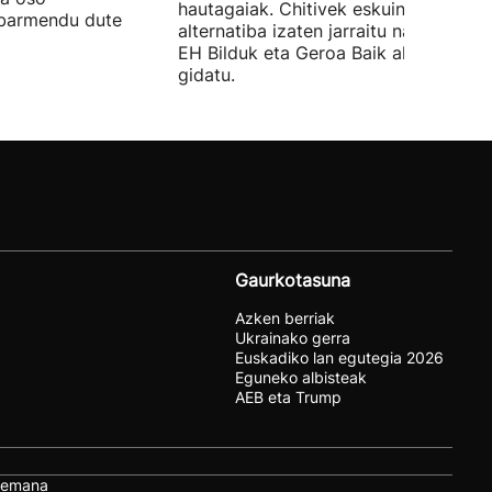
hautagaiak. Chitivek eskuinaren
abarmendu dute
alternatiba izaten jarraitu nahi du eta
EH Bilduk eta Geroa Baik aldaketa
gidatu.
Gaurkotasuna
Azken berriak
Ukrainako gerra
Euskadiko lan egutegia 2026
Eguneko albisteak
AEB eta Trump
remana