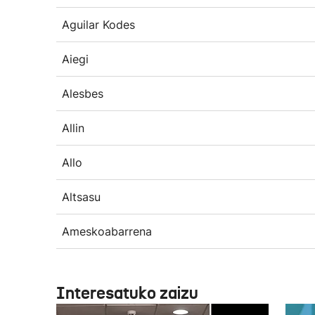
Aguilar Kodes
Aiegi
Alesbes
Allin
Allo
Altsasu
Ameskoabarrena
Interesatuko zaizu