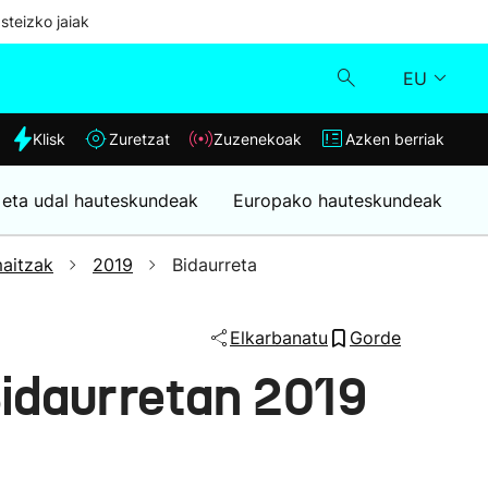
steizko jaiak
EU
dia
Klisk
Zuretzat
Zuzenekoak
Azken berriak
Klisk
 eta udal hauteskundeak
Europako hauteskundeak
Zuzenekoak
aitzak
2019
Bidaurreta
Zuretzat
Elkarbanatu
Gorde
Azken berriak
idaurretan 2019