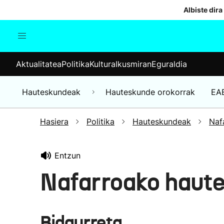
Albiste dira
Aktualitatea
Politika
Kul
Aktualitatea
Politika
Kultura
Ikusmiran
Eguraldia
Gizartea
Hauteskundeak
Ekonomia
Hauteskundeak
Hauteskunde orokorrak
EA
Munduko albisteak
Hasiera
Politika
Hauteskundeak
Naf
Entzun
Nafarroako haut
Bidaurreta