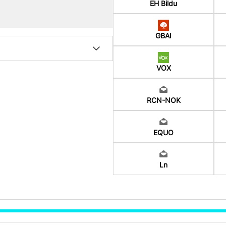
EH Bildu
GBAI
VOX
RCN-NOK
EQUO
Ln