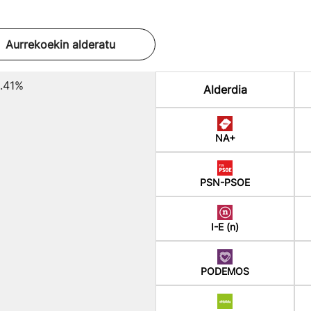
Aurrekoekin alderatu
.41%
Alderdia
NA+
PSN-PSOE
I-E (n)
PODEMOS