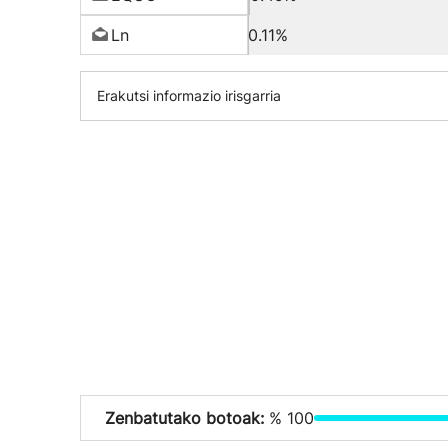
Ln
0.11%
Erakutsi informazio irisgarria
Zenbatutako botoak:
% 100