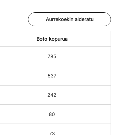
Aurrekoekin alderatu
Boto kopurua
785
537
242
80
73