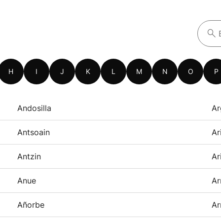
H
I
J
K
L
M
N
O
P
Andosilla
Ar
Antsoain
Ar
Antzin
Ar
Anue
Ar
Añorbe
Ar