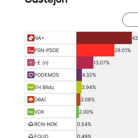
NA+
42
PSN-PSOE
29.01%
I-E (n)
13.07%
PODEMOS
4.32%
EH Bildu
3.94%
GBAI
3.08%
VOX
2.00%
RCN-NOK
0.54%
EQUO
0.49%