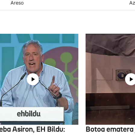
Areso
Az
eba Asiron, EH Bildu:
Botoa ematera 