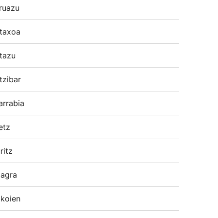
ruazu
taxoa
tazu
tzibar
arrabia
etz
ritz
agra
koien