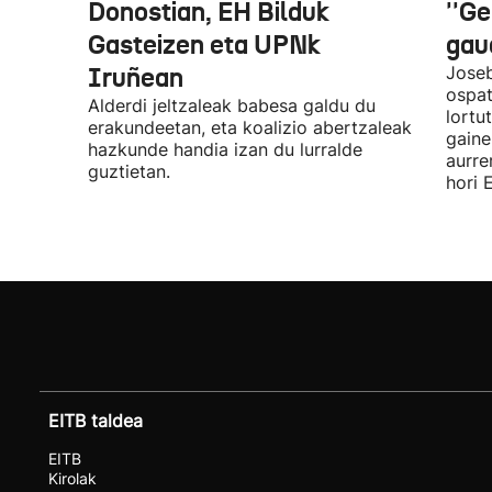
Donostian, EH Bilduk
''Ge
Gasteizen eta UPNk
gaud
Iruñean
Joseb
ospat
Alderdi jeltzaleak babesa galdu du
lortu
erakundeetan, eta koalizio abertzaleak
gaine
hazkunde handia izan du lurralde
aurre
guztietan.
hori 
EITB taldea
EITB
Kirolak