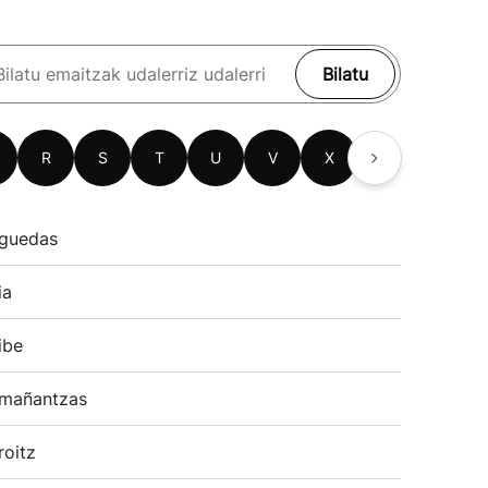
Bilatu
R
S
T
U
V
X
Z
guedas
ia
ibe
mañantzas
roitz