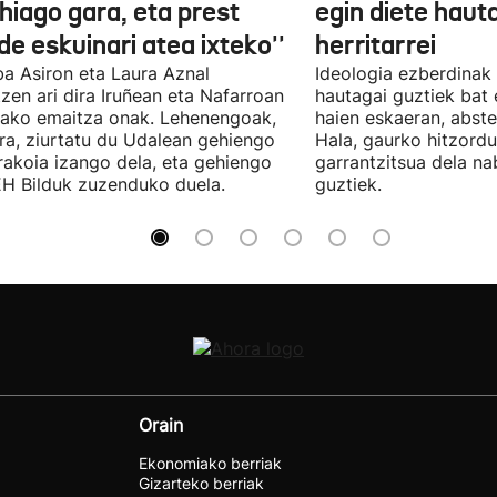
hiago gara, eta prest
egin diete haut
e eskuinari atea ixteko''
herritarrei
a Asiron eta Laura Aznal
Ideologia ezberdinak 
zen ari dira Iruñean eta Nafarroan
hautagai guztiek bat 
tako emaitza onak. Lehenengoak,
haien eskaeran, abste
ra, ziurtatu du Udalean gehiengo
Hala, gaurko hitzord
rakoia izango dela, eta gehiengo
garrantzitsua dela n
EH Bilduk zuzenduko duela.
guztiek.
Orain
Ekonomiako berriak
Gizarteko berriak