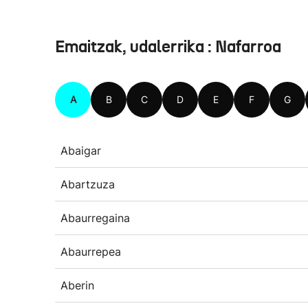
Emaitzak, udalerrika : Nafarroa
A
B
C
D
E
F
G
Abaigar
Abartzuza
Abaurregaina
Abaurrepea
Aberin