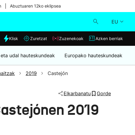
|
n
Abuztuaren 12ko eklipsea
EU
dia
Klisk
Zuretzat
Zuzenekoak
Azken berriak
Klisk
 eta udal hauteskundeak
Europako hauteskundeak
Zuzenekoak
aitzak
2019
Castejón
Zuretzat
Elkarbanatu
Gorde
Azken berriak
Castejónen 2019