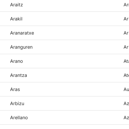
Araitz
Ar
Arakil
Ar
Aranaratxe
Ar
Aranguren
Ar
Arano
At
Arantza
At
Aras
Au
Arbizu
Az
Arellano
Az