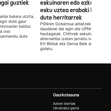
agai guztiek
eskuinaren edo ezkerraren
esku uztea erabaki behark
alde batera utzita,
dute herritarrek
egin dute gaur
PSNren Gobernua aldatzeko irrikitan
ntzioaren beldur.
daudenei dei egin die UPNren
ua oso
hautagaiak. Chitivek eskuinaren
abarmendu dute
alternatiba izaten jarraitu nahi du eta
EH Bilduk eta Geroa Baik aldaketa
gidatu.
Gaurkotasuna
Azken berriak
Ukrainako gerra