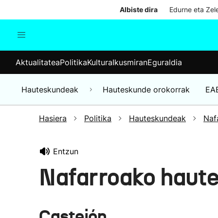
Albiste dira
Edurne eta Zele
Aktualitatea
Politika
Kul
Aktualitatea
Politika
Kultura
Ikusmiran
Eguraldia
Gizartea
Hauteskundeak
Ekonomia
Hauteskundeak
Hauteskunde orokorrak
EA
Munduko albisteak
Hasiera
Politika
Hauteskundeak
Naf
Entzun
Nafarroako haut
Castejón