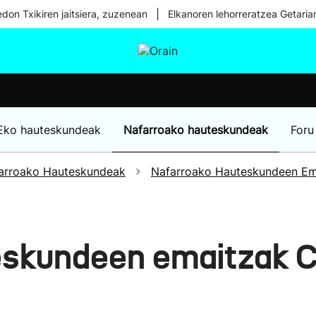
|
don Txikiren jaitsiera, zuzenean
Elkanoren lehorreratzea Getaria
tura
Ikusmiran
Egural
Osasuna
Teknologia
Eko hauteskundeak
Nafarroako hauteskundeak
Foru
arroako Hauteskundeak
Nafarroako Hauteskundeen Em
eskundeen emaitzak 