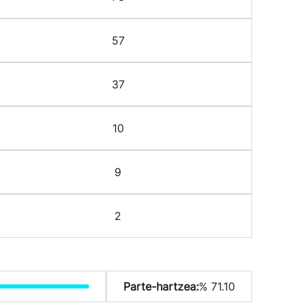
57
37
10
9
2
Parte-hartzea:
% 71.10