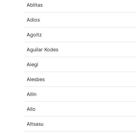
Ablitas
Adios
Agoitz
Aguilar Kodes
Aiegi
Alesbes
Allin
Allo
Altsasu