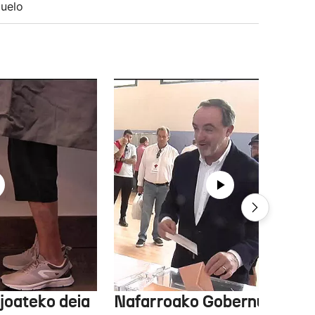
uelo
joateko deia
Nafarroako Gobernua