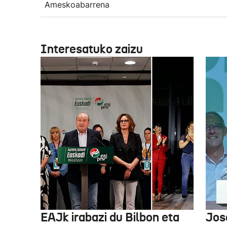
Ameskoabarrena
Interesatuko zaizu
EAJk irabazi du Bilbon eta
Jos