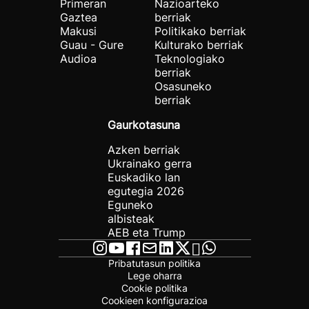
Primeran
Nazioarteko
Gaztea
berriak
Makusi
Politikako berriak
Guau - Gure
Kulturako berriak
Audioa
Teknologiako
berriak
Osasuneko
berriak
Gaurkotasuna
Azken berriak
Ukrainako gerra
Euskadiko lan
egutegia 2026
Eguneko
albisteak
AEB eta Trump
Pribatutasun politika
Lege oharra
Cookie politika
Cookieen konfigurazioa