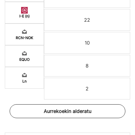
I-E (n)
22
RCN-NOK
10
EQUO
8
Ln
2
Aurrekoekin alderatu