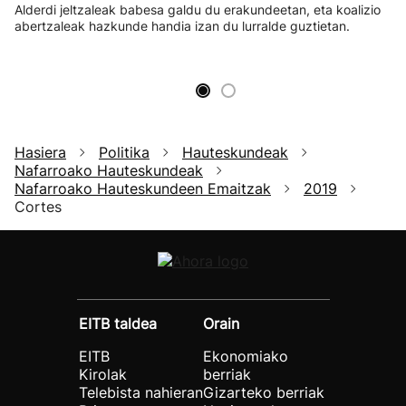
Alderdi jeltzaleak babesa galdu du erakundeetan, eta koalizio
abertzaleak hazkunde handia izan du lurralde guztietan.
Hasiera
Politika
Hauteskundeak
Nafarroako Hauteskundeak
Nafarroako Hauteskundeen Emaitzak
2019
Cortes
EITB taldea
Orain
EITB
Ekonomiako
Kirolak
berriak
Telebista nahieran
Gizarteko berriak