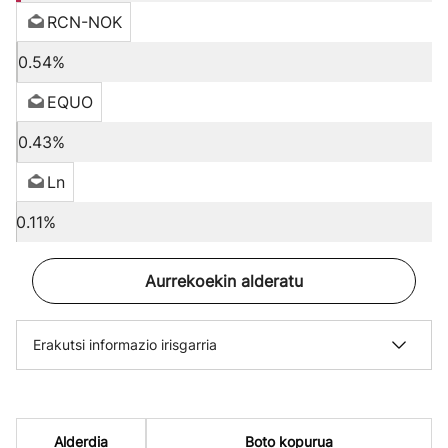
RCN-NOK
0.54%
EQUO
0.43%
Ln
0.11%
Aurrekoekin alderatu
Erakutsi informazio irisgarria
Alderdia
Boto kopurua