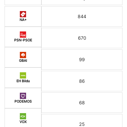
844
NA+
670
PSN-PSOE
99
GBAI
86
EH Bildu
PODEMOS
68
VOX
25