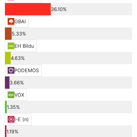
36.10%
GBAI
5.33%
EH Bildu
4.63%
PODEMOS
3.66%
VOX
1.35%
I-E (n)
1.19%