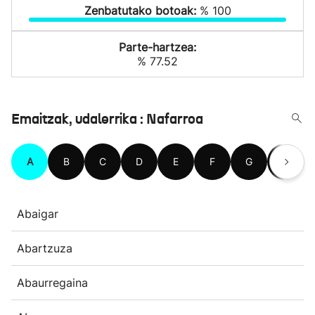
Zenbatutako botoak:
% 100
Parte-hartzea:
% 77.52
Emaitzak, udalerrika : Nafarroa
A
B
C
D
E
F
G
H
Abaigar
Abartzuza
Abaurregaina