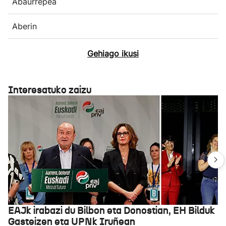
Abaurrepea
Aberin
Gehiago ikusi
Interesatuko zaizu
EAJk irabazi du Bilbon eta Donostian, EH Bilduk
Gasteizen eta UPNk Iruñean