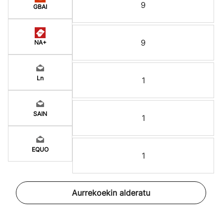
9
GBAI
9
NA+
Ln
1
SAIN
1
EQUO
1
Aurrekoekin alderatu