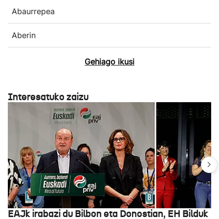
Abaurrepea
Aberin
Gehiago ikusi
Interesatuko zaizu
EAJk irabazi du Bilbon eta Donostian, EH Bilduk