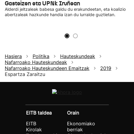
Gasteizen eta UPNk Iruñean
Alderdi jeltzaleak babesa galdu du erakundeetan, eta koalizio
abertzaleak hazkunde handia izan du lurralde guztietan.
Hasiera
Politika
Hauteskundeak
Nafarroako Hauteskundeak
Nafarroako Hauteskundeen Emaitzak
2019
Espartza Zaraitzu
EITB taldea
Orain
EITB
Ekonomiako
Kirolak
berriak