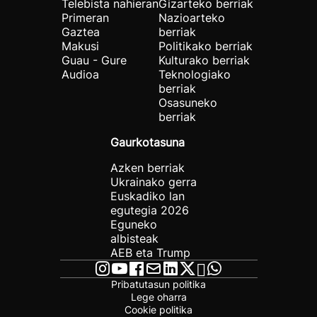
Telebista nahieran
Gizarteko berriak
Primeran
Nazioarteko
Gaztea
berriak
Makusi
Politikako berriak
Guau - Gure
Kulturako berriak
Audioa
Teknologiako
berriak
Osasuneko
berriak
Gaurkotasuna
Azken berriak
Ukrainako gerra
Euskadiko lan
egutegia 2026
Eguneko
albisteak
AEB eta Trump
Pribatutasun politika
Lege oharra
Cookie politika