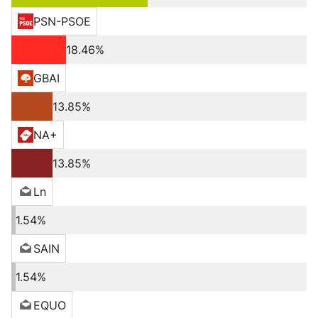
PSN-PSOE
18.46%
GBAI
13.85%
NA+
13.85%
Ln
1.54%
SAIN
1.54%
EQUO