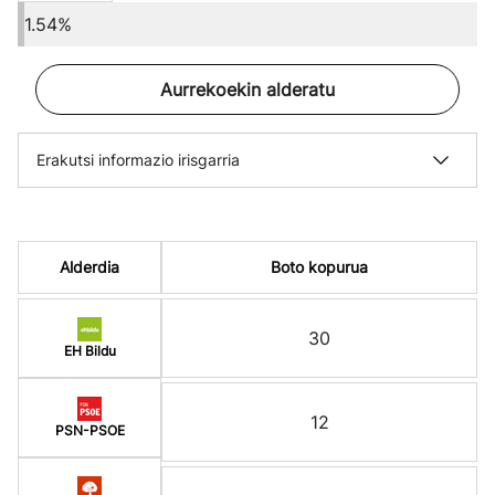
1.54%
Aurrekoekin alderatu
Erakutsi informazio irisgarria
Alderdia
Boto kopurua
30
EH Bildu
12
PSN-PSOE