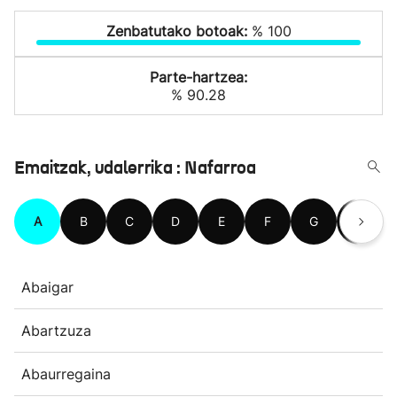
Zenbatutako botoak:
% 100
Parte-hartzea:
% 90.28
Emaitzak, udalerrika : Nafarroa
A
B
C
D
E
F
G
H
Abaigar
Abartzuza
Abaurregaina