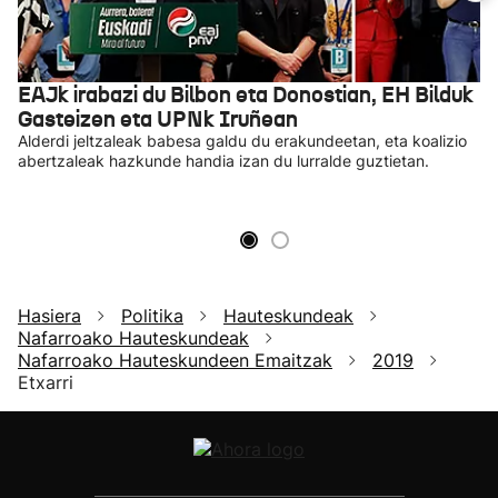
EAJk irabazi du Bilbon eta Donostian, EH Bilduk
Gasteizen eta UPNk Iruñean
Alderdi jeltzaleak babesa galdu du erakundeetan, eta koalizio
abertzaleak hazkunde handia izan du lurralde guztietan.
Hasiera
Politika
Hauteskundeak
Nafarroako Hauteskundeak
Nafarroako Hauteskundeen Emaitzak
2019
Etxarri