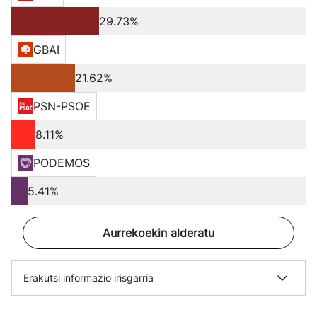
29.73%
GBAI
21.62%
PSN-PSOE
8.11%
PODEMOS
5.41%
Aurrekoekin alderatu
Erakutsi informazio irisgarria