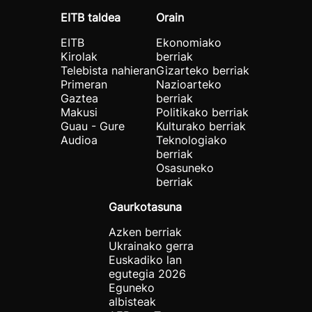
EITB taldea
Orain
EITB
Ekonomiako
Kirolak
berriak
Telebista nahieran
Gizarteko berriak
Primeran
Nazioarteko
Gaztea
berriak
Makusi
Politikako berriak
Guau - Gure
Kulturako berriak
Audioa
Teknologiako
berriak
Osasuneko
berriak
Gaurkotasuna
Azken berriak
Ukrainako gerra
Euskadiko lan
egutegia 2026
Eguneko
albisteak