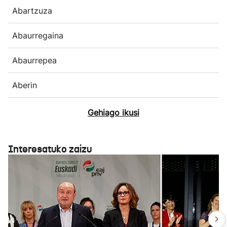
Abartzuza
Abaurregaina
Abaurrepea
Aberin
Gehiago ikusi
Interesatuko zaizu