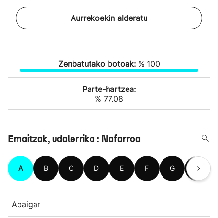
Aurrekoekin alderatu
Zenbatutako botoak:
% 100
Parte-hartzea:
% 77.08
Emaitzak, udalerrika : Nafarroa
A
B
C
D
E
F
G
H
Abaigar