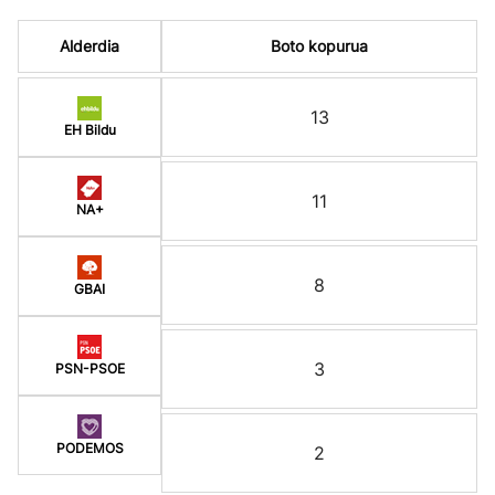
Alderdia
Boto kopurua
13
EH Bildu
11
NA+
8
GBAI
3
PSN-PSOE
PODEMOS
2