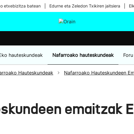
|
|
ko etxebizitza batean
Edurne eta Zeledon Txikiren jaitsiera
El
tura
Ikusmiran
Egural
Osasuna
Teknologia
Eko hauteskundeak
Nafarroako hauteskundeak
Foru
arroako Hauteskundeak
Nafarroako Hauteskundeen Em
eskundeen emaitzak 