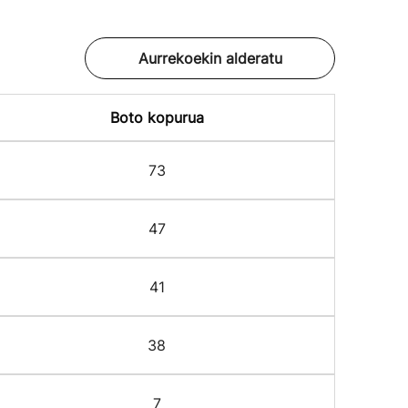
Aurrekoekin alderatu
Boto kopurua
73
47
41
38
7