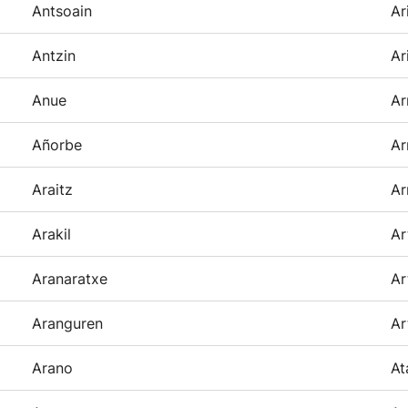
Antsoain
Ar
Antzin
Ar
Anue
Ar
Añorbe
Ar
Araitz
Ar
Arakil
Ar
Aranaratxe
Ar
Aranguren
Ar
Arano
At