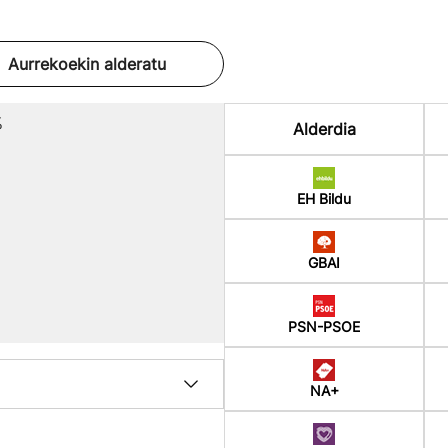
Aurrekoekin alderatu
%
Alderdia
EH Bildu
GBAI
PSN-PSOE
NA+