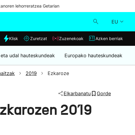
kanoren lehorreratzea Getarian
EU
dia
Klisk
Zuretzat
Zuzenekoak
Azken berriak
Klisk
 eta udal hauteskundeak
Europako hauteskundeak
Zuzenekoak
aitzak
2019
Ezkaroze
Zuretzat
Elkarbanatu
Gorde
Azken berriak
Ezkarozen 2019