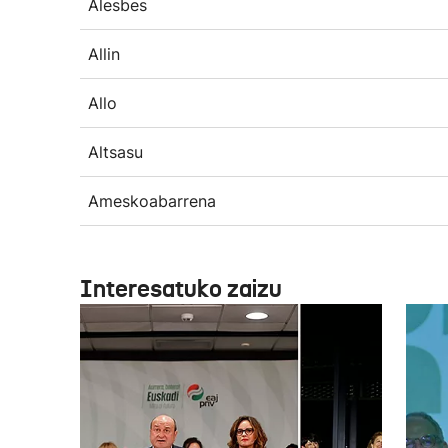
Alesbes
Allin
Allo
Altsasu
Ameskoabarrena
Interesatuko zaizu