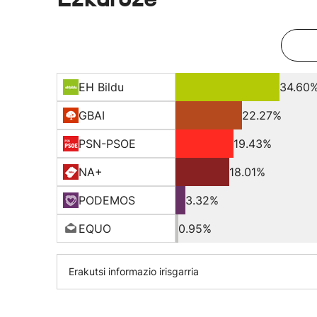
EH Bildu
34.60
GBAI
22.27%
PSN-PSOE
19.43%
NA+
18.01%
PODEMOS
3.32%
EQUO
0.95%
Erakutsi informazio irisgarria