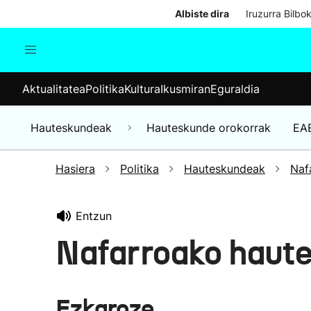
Albiste dira
Iruzurra Bilbo
Aktualitatea
Politika
Kul
Aktualitatea
Politika
Kultura
Ikusmiran
Eguraldia
Gizartea
Hauteskundeak
Ekonomia
Hauteskundeak
Hauteskunde orokorrak
EA
Munduko albisteak
Hasiera
Politika
Hauteskundeak
Naf
Entzun
Nafarroako haut
Ezkaroze