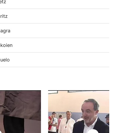
etz
ritz
agra
koien
uelo