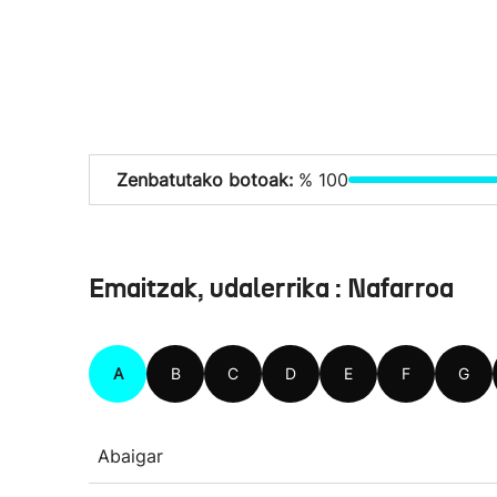
Zenbatutako botoak:
% 100
Emaitzak, udalerrika : Nafarroa
A
B
C
D
E
F
G
Abaigar