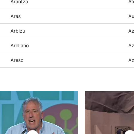
Arantza
At
Aras
Au
Arbizu
Az
Arellano
Az
Areso
Az