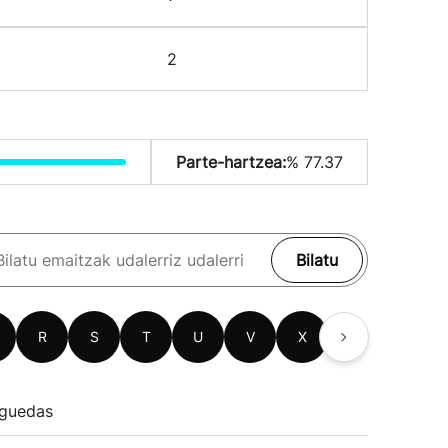
2
Parte-hartzea:
% 77.37
Bilatu
R
S
T
U
V
X
Z
guedas