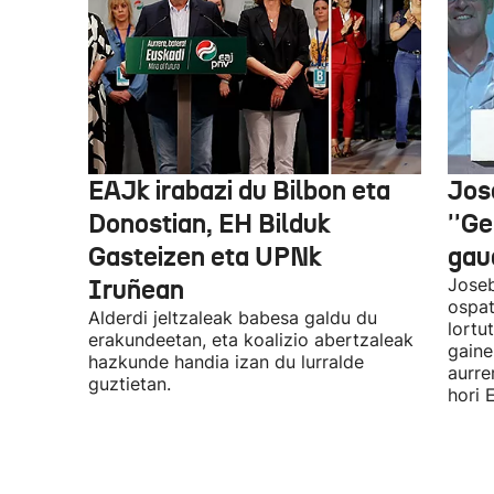
EAJk irabazi du Bilbon eta
Jos
Donostian, EH Bilduk
''Ge
Gasteizen eta UPNk
gaud
Iruñean
Joseb
ospat
Alderdi jeltzaleak babesa galdu du
lortu
erakundeetan, eta koalizio abertzaleak
gaine
hazkunde handia izan du lurralde
aurre
guztietan.
hori 