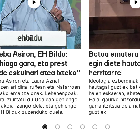
eba Asiron, EH Bildu:
Botoa ematera 
hiago gara, eta prest
egin diete haut
e eskuinari atea ixteko''
herritarrei
a Asiron eta Laura Aznal
Ideologia ezberdinak 
zen ari dira Iruñean eta Nafarroan
hautagai guztiek bat 
tako emaitza onak. Lehenengoak,
haien eskaeran, abste
ra, ziurtatu du Udalean gehiengo
Hala, gaurko hitzord
rakoia izango dela, eta gehiengo
garrantzitsua dela n
EH Bilduk zuzenduko duela.
guztiek.