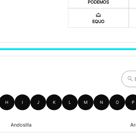
PODEMOS
EQUO
H
I
J
K
L
M
N
O
P
Andosilla
Ar