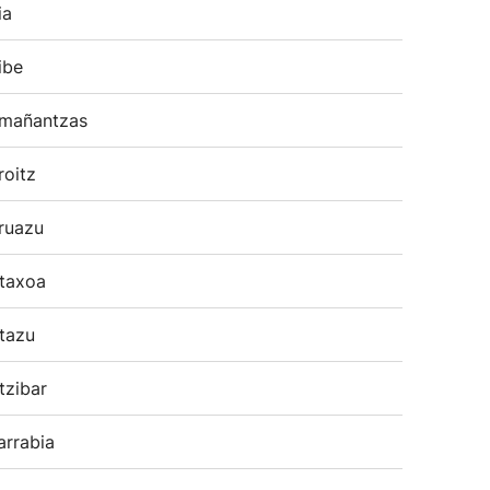
ia
ibe
mañantzas
roitz
ruazu
taxoa
tazu
tzibar
arrabia