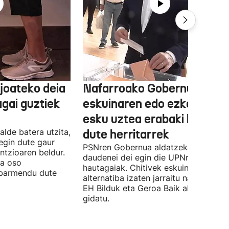
joateko deia
Nafarroako Gobernua
agai guztiek
eskuinaren edo ezkerraren
esku uztea erabaki behark
alde batera utzita,
dute herritarrek
egin dute gaur
PSNren Gobernua aldatzeko irrikitan
ntzioaren beldur.
daudenei dei egin die UPNren
ua oso
hautagaiak. Chitivek eskuinaren
abarmendu dute
alternatiba izaten jarraitu nahi du eta
EH Bilduk eta Geroa Baik aldaketa
gidatu.