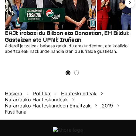
EAJk irabazi du Bilbon eta Donostian, EH Bilduk
Gasteizen eta UPNk Iruñean
Alderdi jeltzaleak babesa galdu du erakundeetan, eta koalizio
abertzaleak hazkunde handia izan du lurralde guztietan.
Hasiera
Politika
Hauteskundeak
Nafarroako Hauteskundeak
Nafarroako Hauteskundeen Emaitzak
2019
Fustiñana