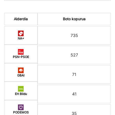
Alderdia
Boto kopurua
735
NA+
527
PSN-PSOE
71
GBAI
41
EH Bildu
PODEMOS
35