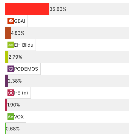
35.83%
GBAI
4.83%
EH Bildu
2.79%
PODEMOS
2.38%
I-E (n)
1.90%
VOX
0.68%