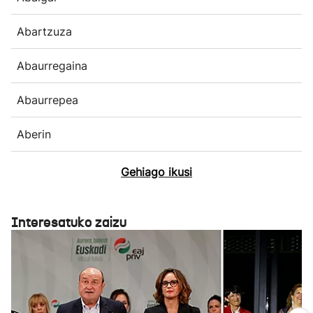
Abartzuza
Abaurregaina
Abaurrepea
Aberin
Gehiago ikusi
Interesatuko zaizu