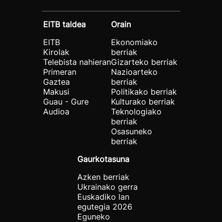
EITB taldea
Orain
EITB
Ekonomiako
Kirolak
berriak
Telebista nahieran
Gizarteko berriak
Primeran
Nazioarteko
Gaztea
berriak
Makusi
Politikako berriak
Guau - Gure
Kulturako berriak
Audioa
Teknologiako
berriak
Osasuneko
berriak
Gaurkotasuna
Azken berriak
Ukrainako gerra
Euskadiko lan
egutegia 2026
Eguneko