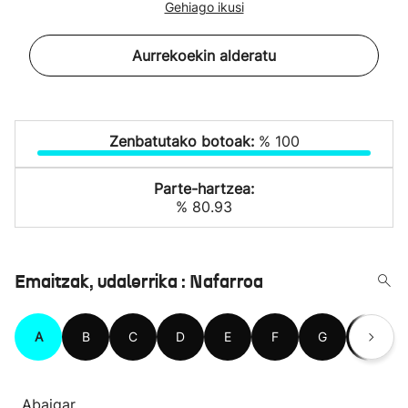
Gehiago ikusi
Aurrekoekin alderatu
Zenbatutako botoak:
% 100
Parte-hartzea:
% 80.93
Emaitzak, udalerrika : Nafarroa
A
B
C
D
E
F
G
H
Abaigar