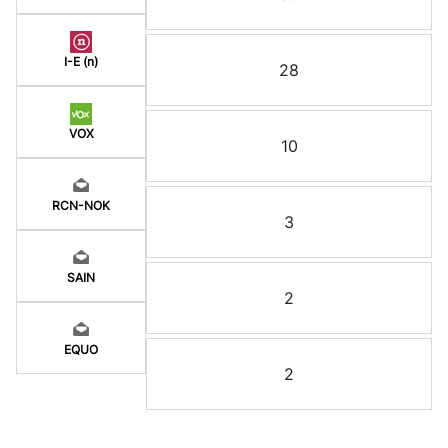
I-E (n)
28
VOX
10
RCN-NOK
3
SAIN
2
EQUO
2