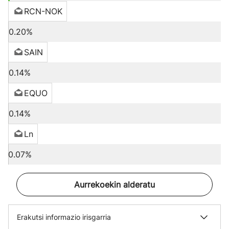
RCN-NOK
0.20%
SAIN
0.14%
EQUO
0.14%
Ln
0.07%
Aurrekoekin alderatu
Erakutsi informazio irisgarria