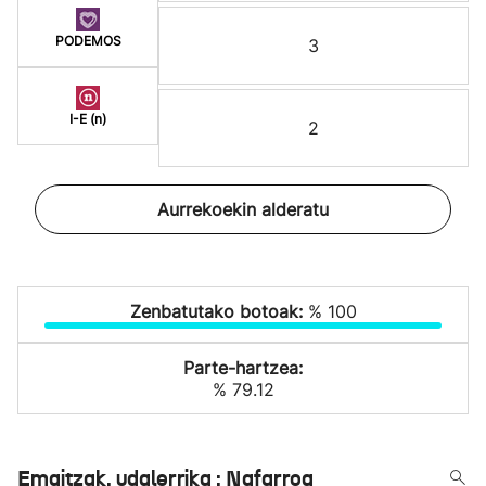
PODEMOS
3
I-E (n)
2
Aurrekoekin alderatu
Zenbatutako botoak:
% 100
Parte-hartzea:
% 79.12
Emaitzak, udalerrika : Nafarroa