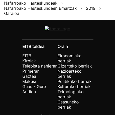
Nafarroako Hauteskundeak
Nafarroako Hauteskundeen Emaitzak
2019
Garaioa
EITB taldea
Orain
EITB
Ekonomiako
Kirolak
berriak
Telebista nahieran
Gizarteko berriak
Primeran
Nazioarteko
Gaztea
berriak
Makusi
Politikako berriak
Guau - Gure
Kulturako berriak
Audioa
Teknologiako
berriak
Osasuneko
berriak