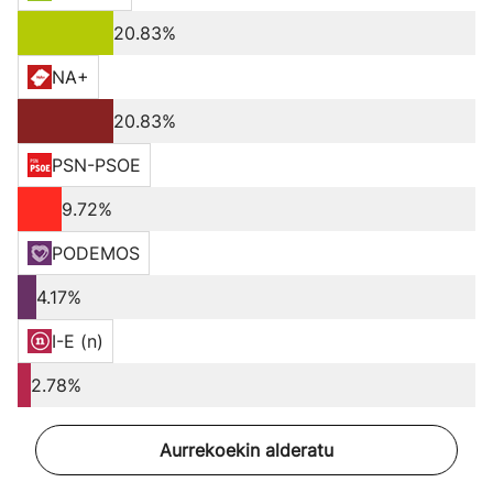
20.83%
NA+
20.83%
PSN-PSOE
9.72%
PODEMOS
4.17%
I-E (n)
2.78%
Aurrekoekin alderatu