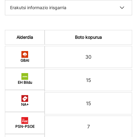
Erakutsi informazio irisgarria
Alderdia
Boto kopurua
30
GBAI
15
EH Bildu
15
NA+
7
PSN-PSOE