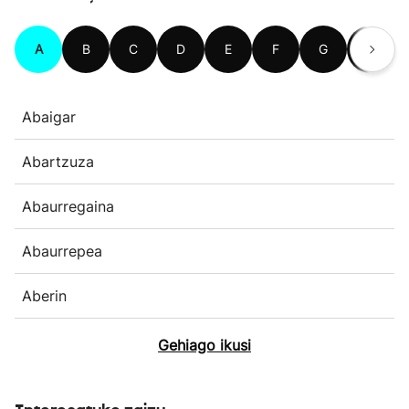
A
B
C
D
E
F
G
H
Abaigar
Abartzuza
Abaurregaina
Abaurrepea
Aberin
Gehiago ikusi