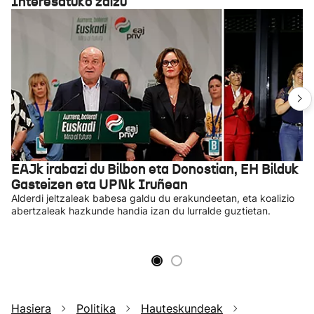
Interesatuko zaizu
EAJk irabazi du Bilbon eta Donostian, EH Bilduk
Gasteizen eta UPNk Iruñean
Alderdi jeltzaleak babesa galdu du erakundeetan, eta koalizio
abertzaleak hazkunde handia izan du lurralde guztietan.
Hasiera
Politika
Hauteskundeak