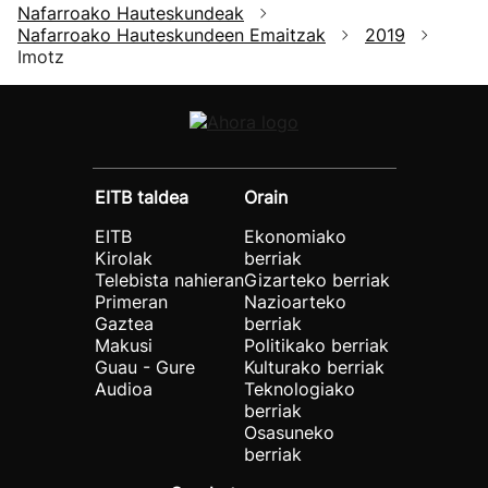
Nafarroako Hauteskundeak
Nafarroako Hauteskundeen Emaitzak
2019
Imotz
EITB taldea
Orain
EITB
Ekonomiako
Kirolak
berriak
Telebista nahieran
Gizarteko berriak
Primeran
Nazioarteko
Gaztea
berriak
Makusi
Politikako berriak
Guau - Gure
Kulturako berriak
Audioa
Teknologiako
berriak
Osasuneko
berriak