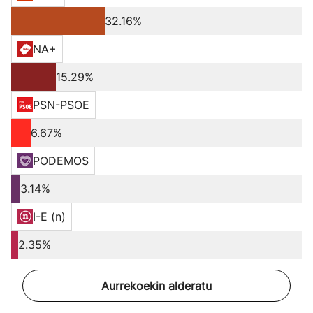
32.16%
NA+
15.29%
PSN-PSOE
6.67%
PODEMOS
3.14%
I-E (n)
2.35%
Aurrekoekin alderatu