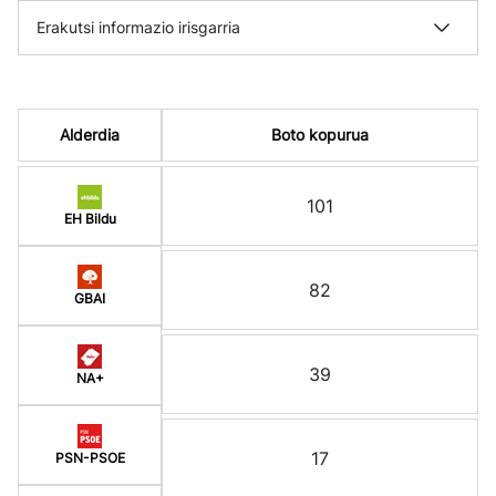
Erakutsi informazio irisgarria
Alderdia
Boto kopurua
101
EH Bildu
82
GBAI
39
NA+
17
PSN-PSOE