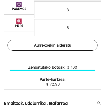
PODEMOS
8
I-E (n)
6
Aurrekoekin alderatu
Zenbatutako botoak:
% 100
Parte-hartzea:
% 72.93
Emaitzak, udalerrika : Nafarroa