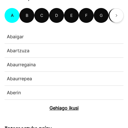
A
B
C
D
E
F
G
H
Abaigar
Abartzuza
Abaurregaina
Abaurrepea
Aberin
Gehiago ikusi