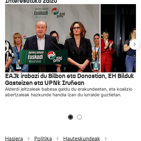
Interesatuko zaizu
EAJk irabazi du Bilbon eta Donostian, EH Bilduk
Gasteizen eta UPNk Iruñean
Alderdi jeltzaleak babesa galdu du erakundeetan, eta koalizio
abertzaleak hazkunde handia izan du lurralde guztietan.
Hasiera
Politika
Hauteskundeak