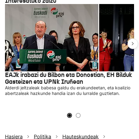
Interesatuko zaizu
EAJk irabazi du Bilbon eta Donostian, EH Bilduk
Gasteizen eta UPNk Iruñean
Alderdi jeltzaleak babesa galdu du erakundeetan, eta koalizio
abertzaleak hazkunde handia izan du lurralde guztietan.
Hasiera
Politika
Hauteskundeak