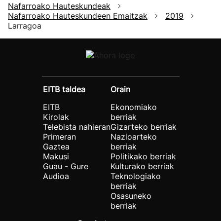
Nafarroako Hauteskundeak
Nafarroako Hauteskundeen Emaitzak
2019
Larragoa
EITB taldea
Orain
EITB
Ekonomiako
Kirolak
berriak
Telebista nahieran
Gizarteko berriak
Primeran
Nazioarteko
Gaztea
berriak
Makusi
Politikako berriak
Guau - Gure
Kulturako berriak
Audioa
Teknologiako
berriak
Osasuneko
berriak