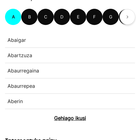
A
B
C
D
E
F
G
H
Abaigar
Abartzuza
Abaurregaina
Abaurrepea
Aberin
Gehiago ikusi