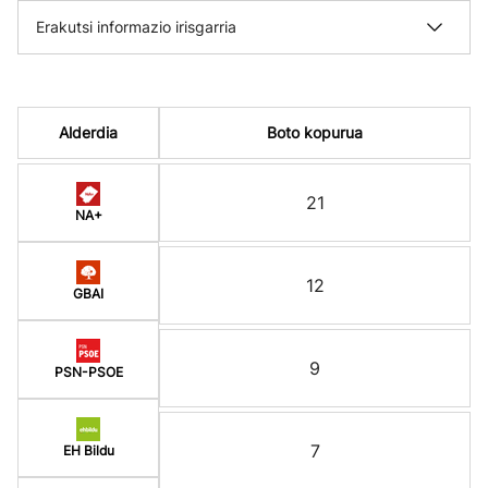
Erakutsi informazio irisgarria
Alderdia
Boto kopurua
21
NA+
12
GBAI
9
PSN-PSOE
7
EH Bildu