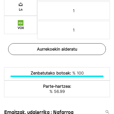
Ln
1
VOX
1
Aurrekoekin alderatu
Zenbatutako botoak:
% 100
Parte-hartzea:
% 56.99
Emaitzak, udalerrika : Nafarroa