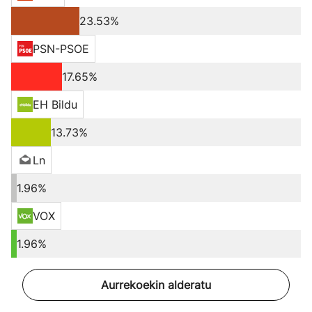
23.53%
PSN-PSOE
17.65%
EH Bildu
13.73%
Ln
1.96%
VOX
1.96%
Aurrekoekin alderatu