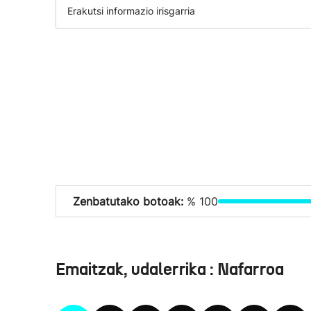
Erakutsi informazio irisgarria
Zenbatutako botoak:
% 100
Emaitzak, udalerrika : Nafarroa