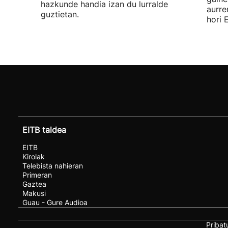
hazkunde handia izan du lurralde
aurre
guztietan.
hori 
EITB taldea
EITB
Kirolak
Telebista nahieran
Primeran
Gaztea
Makusi
Guau - Gure Audioa
Pribat