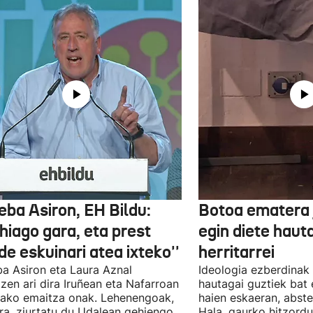
eba Asiron, EH Bildu:
Botoa ematera 
hiago gara, eta prest
egin diete haut
e eskuinari atea ixteko''
herritarrei
a Asiron eta Laura Aznal
Ideologia ezberdinak 
zen ari dira Iruñean eta Nafarroan
hautagai guztiek bat 
tako emaitza onak. Lehenengoak,
haien eskaeran, abste
ra, ziurtatu du Udalean gehiengo
Hala, gaurko hitzord