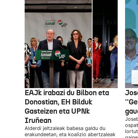
EAJk irabazi du Bilbon eta
Jos
Donostian, EH Bilduk
''Ge
Gasteizen eta UPNk
gaud
Iruñean
Joseb
ospat
Alderdi jeltzaleak babesa galdu du
lortu
erakundeetan, eta koalizio abertzaleak
gaine