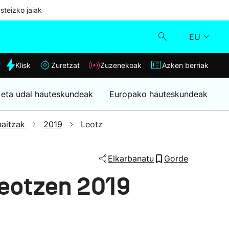
steizko jaiak
EU
dia
Klisk
Zuretzat
Zuzenekoak
Azken berriak
Klisk
 eta udal hauteskundeak
Europako hauteskundeak
Zuzenekoak
aitzak
2019
Leotz
Zuretzat
Elkarbanatu
Gorde
Azken berriak
eotzen 2019