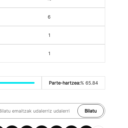
6
1
1
Parte-hartzea:
% 65.84
Bilatu