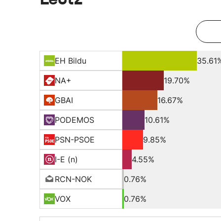
EH Bildu
35.61
NA+
19.70%
GBAI
16.67%
PODEMOS
10.61%
PSN-PSOE
9.85%
I-E (n)
4.55%
RCN-NOK
0.76%
VOX
0.76%