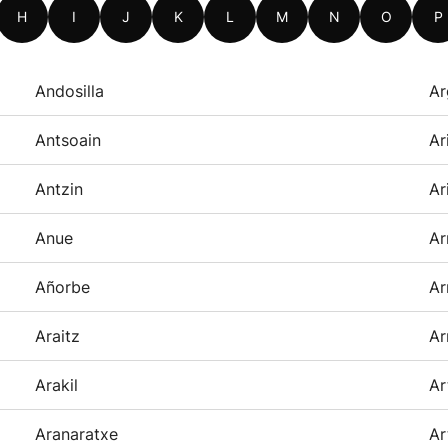
H
I
J
K
L
M
N
O
P
Andosilla
Ar
Antsoain
Ar
Antzin
Ar
Anue
Ar
Añorbe
Ar
Araitz
Ar
Arakil
Ar
Aranaratxe
Ar