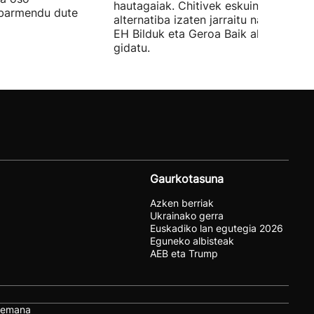
hautagaiak. Chitivek eskuinaren
abarmendu dute
alternatiba izaten jarraitu nahi du eta
EH Bilduk eta Geroa Baik aldaketa
gidatu.
Gaurkotasuna
Azken berriak
Ukrainako gerra
Euskadiko lan egutegia 2026
Eguneko albisteak
AEB eta Trump
remana