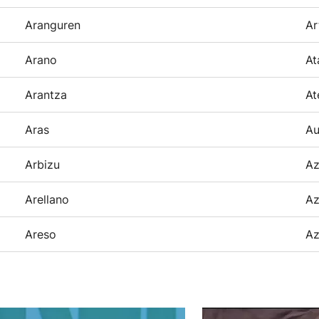
Aranguren
Ar
Arano
At
Arantza
At
Aras
Au
Arbizu
Az
Arellano
Az
Areso
Az