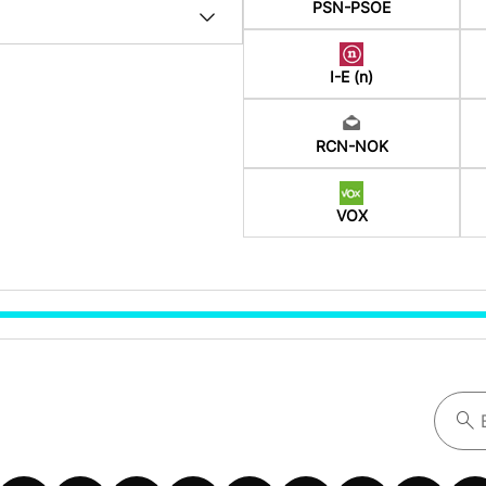
PSN-PSOE
I-E (n)
RCN-NOK
VOX