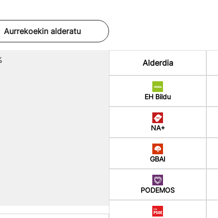
Aurrekoekin alderatu
%
Alderdia
EH Bildu
NA+
GBAI
PODEMOS