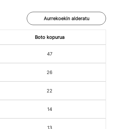
Aurrekoekin alderatu
Boto kopurua
47
26
22
14
13