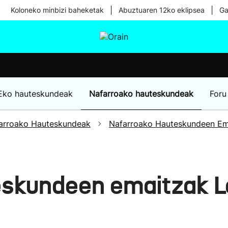
|
|
Koloneko minbizi baheketak
Abuztuaren 12ko eklipsea
Ga
tura
Ikusmiran
Egural
Osasuna
Teknologia
Eko hauteskundeak
Nafarroako hauteskundeak
Foru
arroako Hauteskundeak
Nafarroako Hauteskundeen Em
eskundeen emaitzak L