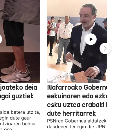
joateko deia
Nafarroako Gobernua
agai guztiek
eskuinaren edo ezkerraren
esku uztea erabaki behark
alde batera utzita,
dute herritarrek
egin dute gaur
PSNren Gobernua aldatzeko irrikitan
ntzioaren beldur.
daudenei dei egin die UPNren
ua oso