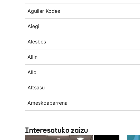
Aguilar Kodes
Aiegi
Alesbes
Allin
Allo
Altsasu
Ameskoabarrena
Interesatuko zaizu