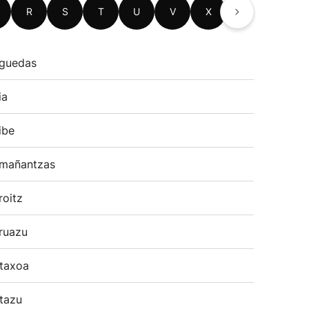
R
S
T
U
V
X
Z
guedas
ia
ibe
mañantzas
roitz
ruazu
taxoa
tazu