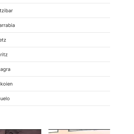
tzibar
arrabia
etz
ritz
agra
koien
uelo