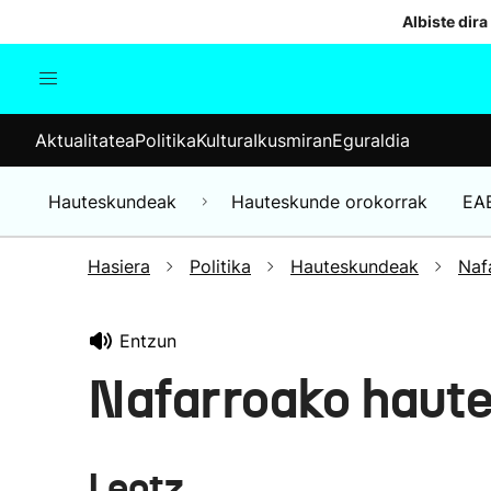
Albiste dira
Aktualitatea
Politika
Kul
Aktualitatea
Politika
Kultura
Ikusmiran
Eguraldia
Gizartea
Hauteskundeak
Ekonomia
Hauteskundeak
Hauteskunde orokorrak
EA
Munduko albisteak
Hasiera
Politika
Hauteskundeak
Naf
Entzun
Nafarroako haut
Leotz