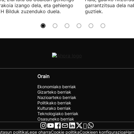
rakoia izango dela, eta gehiengo
garrantzitsua dela n
EH Bilduk zuzenduko duela.
guztiek.
Orain
Ekonomiako berriak
Gizarteko berriak
Nazioarteko berriak
Politikako berriak
Kulturako berriak
Teknologiako berriak
Osasuneko berriak
utasun politika
Lege oharra
Cookie politika
Cookieen konfigurazioa
Har