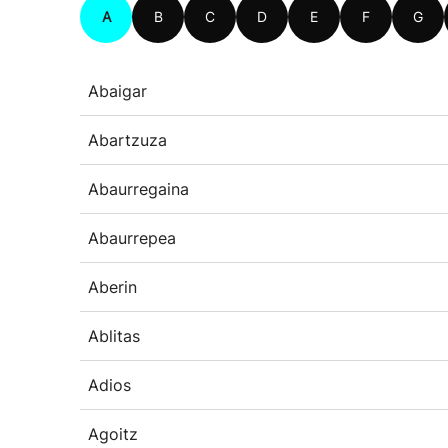
A
B
C
D
E
F
G
Abaigar
Abartzuza
Abaurregaina
Abaurrepea
Aberin
Ablitas
Adios
Agoitz