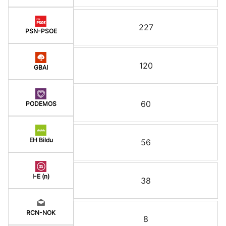
227
PSN-PSOE
120
GBAI
60
PODEMOS
EH Bildu
56
I-E (n)
38
RCN-NOK
8