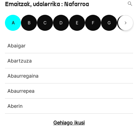
Emaitzak, udalerrika : Nafarroa
A
B
C
D
E
F
G
H
Abaigar
Abartzuza
Abaurregaina
Abaurrepea
Aberin
Gehiago ikusi