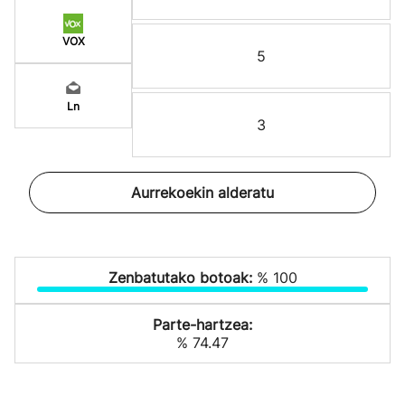
VOX
5
Ln
3
Aurrekoekin alderatu
Zenbatutako botoak:
% 100
Parte-hartzea:
% 74.47