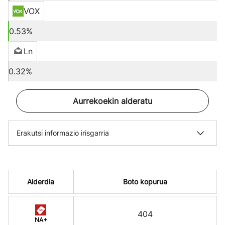
VOX
0.53%
Ln
0.32%
Aurrekoekin alderatu
Erakutsi informazio irisgarria
Alderdia
Boto kopurua
404
NA+