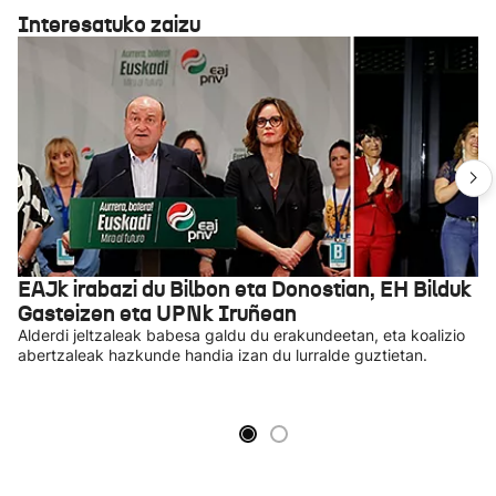
Interesatuko zaizu
EAJk irabazi du Bilbon eta Donostian, EH Bilduk
Gasteizen eta UPNk Iruñean
Alderdi jeltzaleak babesa galdu du erakundeetan, eta koalizio
abertzaleak hazkunde handia izan du lurralde guztietan.