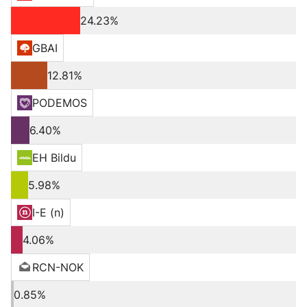
24.23%
GBAI
12.81%
PODEMOS
6.40%
EH Bildu
5.98%
I-E (n)
4.06%
RCN-NOK
0.85%