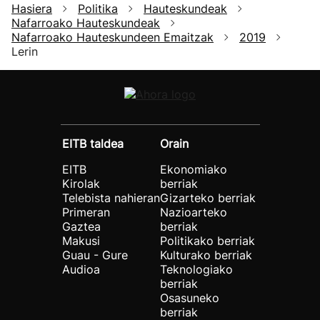
Hasiera
Politika
Hauteskundeak
Nafarroako Hauteskundeak
Nafarroako Hauteskundeen Emaitzak
2019
Lerin
EITB taldea
Orain
EITB
Ekonomiako
Kirolak
berriak
Telebista nahieran
Gizarteko berriak
Primeran
Nazioarteko
Gaztea
berriak
Makusi
Politikako berriak
Guau - Gure
Kulturako berriak
Audioa
Teknologiako
berriak
Osasuneko
berriak