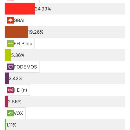
24.99%
GBAI
19.26%
EH Bildu
5.36%
PODEMOS
3.42%
I-E (n)
2.56%
VOX
1.11%