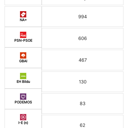
994
NA+
606
PSN-PSOE
467
GBAI
130
EH Bildu
PODEMOS
83
I-E (n)
62