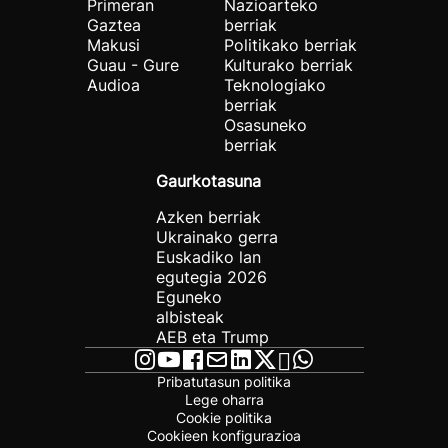
Primeran
Nazioarteko
Gaztea
berriak
Makusi
Politikako berriak
Guau - Gure
Kulturako berriak
Audioa
Teknologiako
berriak
Osasuneko
berriak
Gaurkotasuna
Azken berriak
Ukrainako gerra
Euskadiko lan
egutegia 2026
Eguneko
albisteak
AEB eta Trump
Pribatutasun politika
Lege oharra
Cookie politika
Cookieen konfigurazioa