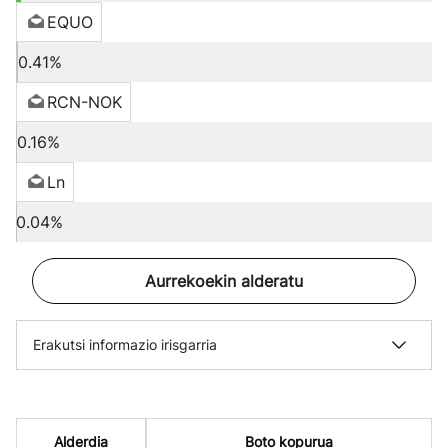
EQUO
0.41%
RCN-NOK
0.16%
Ln
0.04%
Aurrekoekin alderatu
Erakutsi informazio irisgarria
Alderdia
Boto kopurua