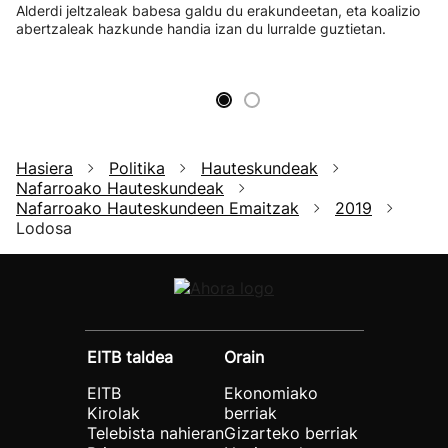
Alderdi jeltzaleak babesa galdu du erakundeetan, eta koalizio
abertzaleak hazkunde handia izan du lurralde guztietan.
Hasiera
Politika
Hauteskundeak
Nafarroako Hauteskundeak
Nafarroako Hauteskundeen Emaitzak
2019
Lodosa
EITB taldea
Orain
EITB
Ekonomiako
Kirolak
berriak
Telebista nahieran
Gizarteko berriak