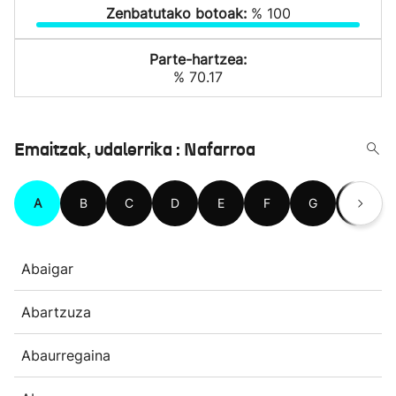
Zenbatutako botoak:
% 100
Parte-hartzea:
% 70.17
Emaitzak, udalerrika : Nafarroa
A
B
C
D
E
F
G
H
Abaigar
Abartzuza
Abaurregaina