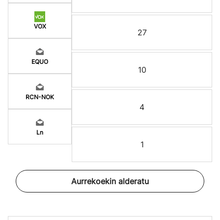
VOX
27
EQUO
10
RCN-NOK
4
Ln
1
Aurrekoekin alderatu