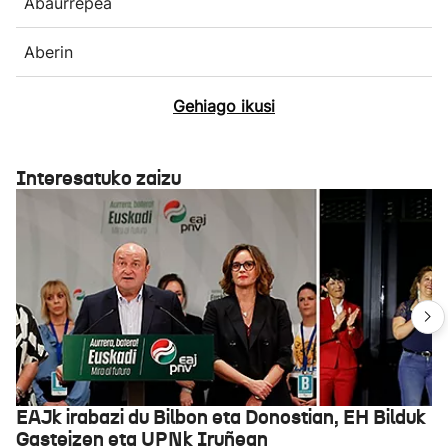
Abaurrepea
Aberin
Gehiago ikusi
Interesatuko zaizu
EAJk irabazi du Bilbon eta Donostian, EH Bilduk
Gasteizen eta UPNk Iruñean