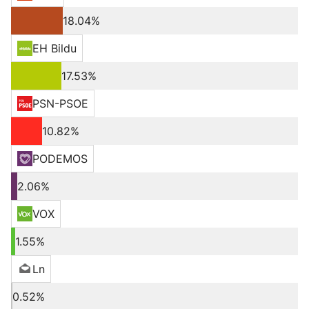
18.04%
EH Bildu
17.53%
PSN-PSOE
10.82%
PODEMOS
2.06%
VOX
1.55%
Ln
0.52%