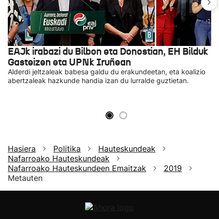
EAJk irabazi du Bilbon eta Donostian, EH Bilduk
Gasteizen eta UPNk Iruñean
Alderdi jeltzaleak babesa galdu du erakundeetan, eta koalizio
abertzaleak hazkunde handia izan du lurralde guztietan.
Hasiera
Politika
Hauteskundeak
Nafarroako Hauteskundeak
Nafarroako Hauteskundeen Emaitzak
2019
Metauten