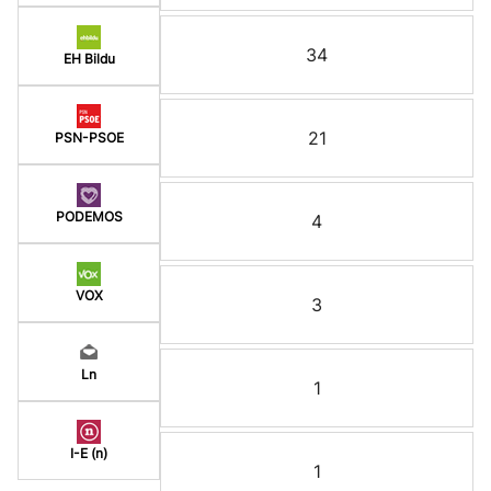
34
EH Bildu
21
PSN-PSOE
PODEMOS
4
VOX
3
Ln
1
I-E (n)
1