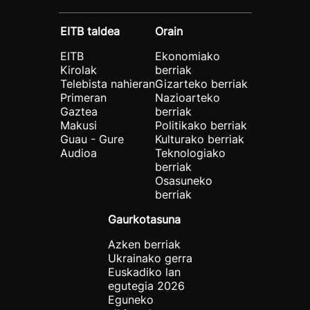
EITB taldea
Orain
EITB
Ekonomiako
Kirolak
berriak
Telebista nahieran
Gizarteko berriak
Primeran
Nazioarteko
Gaztea
berriak
Makusi
Politikako berriak
Guau - Gure
Kulturako berriak
Audioa
Teknologiako
berriak
Osasuneko
berriak
Gaurkotasuna
Azken berriak
Ukrainako gerra
Euskadiko lan
egutegia 2026
Eguneko