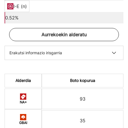
I-E (n)
0.52%
Aurrekoekin alderatu
Erakutsi informazio irisgarria
Alderdia
Boto kopurua
93
NA+
35
GBAI