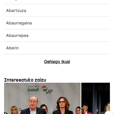
Abartzuza
Abaurregaina
Abaurrepea
Aberin
Gehiago ikusi
Interesatuko zaizu