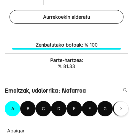
Aurrekoekin alderatu
Zenbatutako botoak:
% 100
Parte-hartzea:
% 81.33
Emaitzak, udalerrika : Nafarroa
A
B
C
D
E
F
G
H
Abaigar