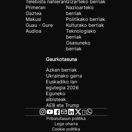
Telebista nahieran
Gizarteko berriak
Primeran
Nazioarteko
Gaztea
berriak
Makusi
Politikako berriak
Guau - Gure
Kulturako berriak
Audioa
Teknologiako
berriak
Osasuneko
berriak
Gaurkotasuna
Azken berriak
Ukrainako gerra
Euskadiko lan
egutegia 2026
Eguneko
albisteak
AEB eta Trump
Pribatutasun politika
Lege oharra
Cookie politika