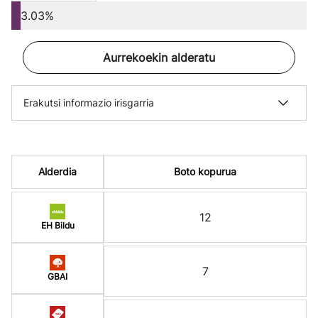
3.03%
Aurrekoekin alderatu
Erakutsi informazio irisgarria
Alderdia
Boto kopurua
12
EH Bildu
7
GBAI