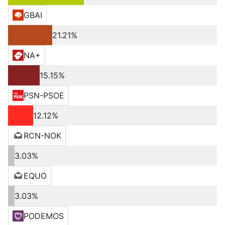
GBAI
21.21%
NA+
15.15%
PSN-PSOE
12.12%
RCN-NOK
3.03%
EQUO
3.03%
PODEMOS