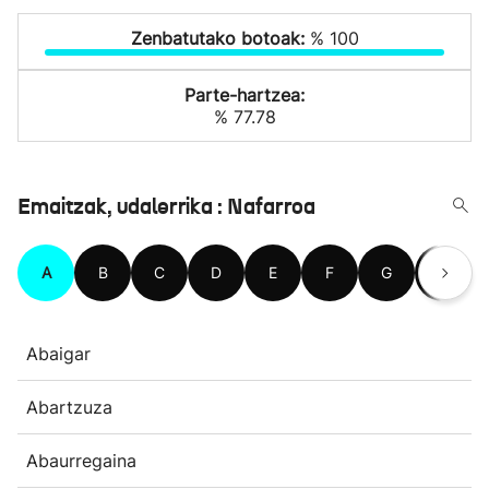
Zenbatutako botoak:
% 100
Parte-hartzea:
% 77.78
Emaitzak, udalerrika : Nafarroa
A
B
C
D
E
F
G
H
Abaigar
Abartzuza
Abaurregaina