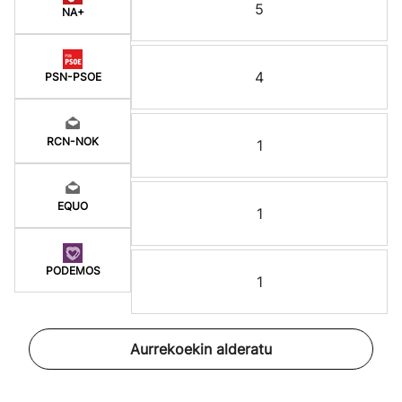
5
NA+
4
PSN-PSOE
RCN-NOK
1
EQUO
1
PODEMOS
1
Aurrekoekin alderatu