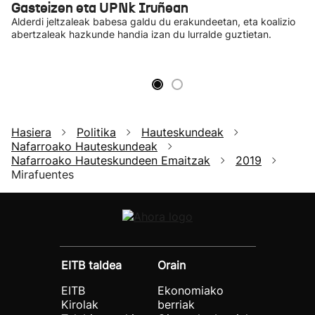
Gasteizen eta UPNk Iruñean
Alderdi jeltzaleak babesa galdu du erakundeetan, eta koalizio
abertzaleak hazkunde handia izan du lurralde guztietan.
Hasiera
Politika
Hauteskundeak
Nafarroako Hauteskundeak
Nafarroako Hauteskundeen Emaitzak
2019
Mirafuentes
EITB taldea
Orain
EITB
Ekonomiako
Kirolak
berriak