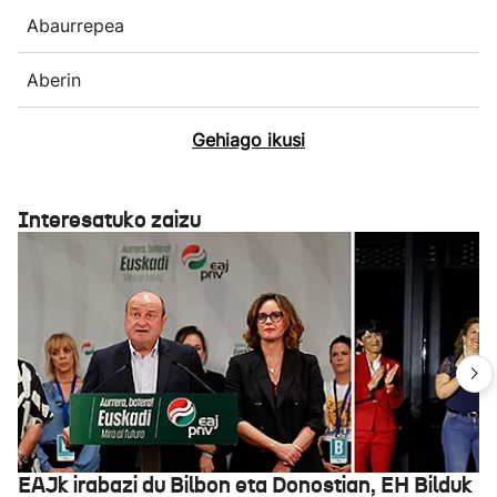
Abaurrepea
Aberin
Gehiago ikusi
Interesatuko zaizu
EAJk irabazi du Bilbon eta Donostian, EH Bilduk