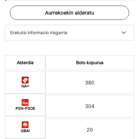
Aurrekoekin alderatu
Erakutsi informazio irisgarria
Alderdia
Boto kopurua
380
NA+
304
PSN-PSOE
20
GBAI