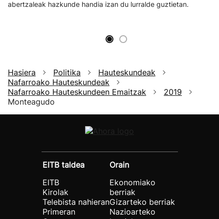
abertzaleak hazkunde handia izan du lurralde guztietan.
Hasiera
Politika
Hauteskundeak
Nafarroako Hauteskundeak
Nafarroako Hauteskundeen Emaitzak
2019
Monteagudo
EITB taldea
Orain
EITB
Ekonomiako
Kirolak
berriak
Telebista nahieran
Gizarteko berriak
Primeran
Nazioarteko