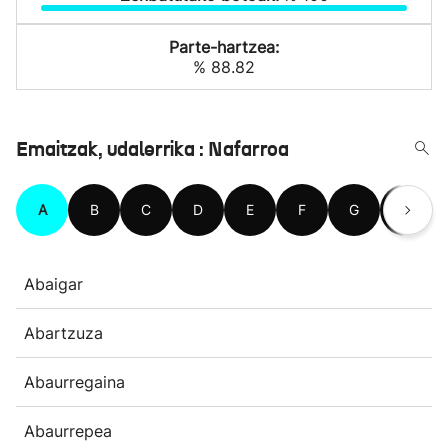
Parte-hartzea:
% 88.82
Emaitzak, udalerrika : Nafarroa
A
B
C
D
E
F
G
H
Abaigar
Abartzuza
Abaurregaina
Abaurrepea