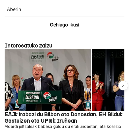
Aberin
Gehiago ikusi
Interesatuko zaizu
EAJk irabazi du Bilbon eta Donostian, EH Bilduk
Gasteizen eta UPNk Iruñean
Alderdi jeltzaleak babesa galdu du erakundeetan, eta koalizio