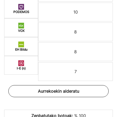
10
PODEMOS
VOX
8
EH Bildu
8
I-E (n)
7
Aurrekoekin alderatu
Zenbatutako botoak:
% 100