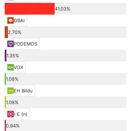
41.03%
GBAI
2.70%
PODEMOS
1.35%
VOX
1.08%
EH Bildu
1.08%
I-E (n)
0.94%