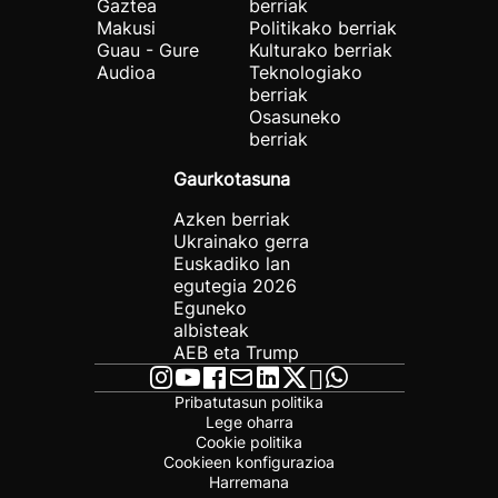
Gaztea
berriak
Makusi
Politikako berriak
Guau - Gure
Kulturako berriak
Audioa
Teknologiako
berriak
Osasuneko
berriak
Gaurkotasuna
Azken berriak
Ukrainako gerra
Euskadiko lan
egutegia 2026
Eguneko
albisteak
AEB eta Trump
Pribatutasun politika
Lege oharra
Cookie politika
Cookieen konfigurazioa
Harremana