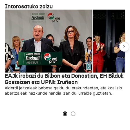
Interesatuko zaizu
EAJk irabazi du Bilbon eta Donostian, EH Bilduk
Gasteizen eta UPNk Iruñean
Alderdi jeltzaleak babesa galdu du erakundeetan, eta koalizio
abertzaleak hazkunde handia izan du lurralde guztietan.