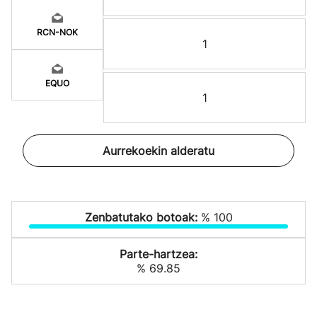
RCN-NOK
1
EQUO
1
Aurrekoekin alderatu
Zenbatutako botoak:
% 100
Parte-hartzea:
% 69.85