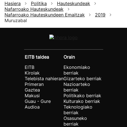
Hasiera
Politika
Hauteskundeak
Nafarroako Hauteskundeak
Nafarroako Hauteskundeen Emaitzak
2019
Muruzabal
EITB taldea
Orain
EITB
Ekonomiako
Kirolak
berriak
Telebista nahieran
Gizarteko berriak
Primeran
Nazioarteko
Gaztea
berriak
Makusi
Politikako berriak
Guau - Gure
Kulturako berriak
Audioa
Teknologiako
berriak
Osasuneko
berriak