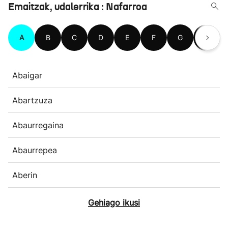
Emaitzak, udalerrika : Nafarroa
A
B
C
D
E
F
G
H
Abaigar
Abartzuza
Abaurregaina
Abaurrepea
Aberin
Gehiago ikusi