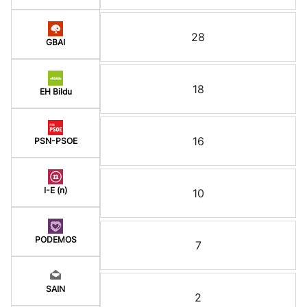
28
GBAI
18
EH Bildu
16
PSN-PSOE
I-E (n)
10
PODEMOS
7
SAIN
2