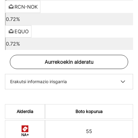
RCN-NOK
0.72%
EQUO
0.72%
Aurrekoekin alderatu
Erakutsi informazio irisgarria
Alderdia
Boto kopurua
55
NA+