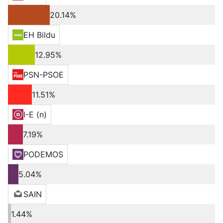
20.14%
EH Bildu
12.95%
PSN-PSOE
11.51%
I-E (n)
7.19%
PODEMOS
5.04%
SAIN
1.44%