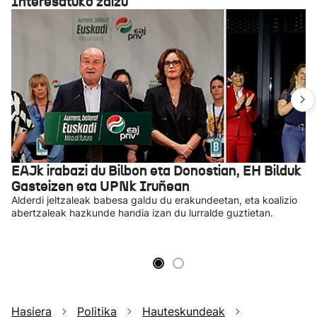
Interesatuko zaizu
EAJk irabazi du Bilbon eta Donostian, EH Bilduk
Gasteizen eta UPNk Iruñean
Alderdi jeltzaleak babesa galdu du erakundeetan, eta koalizio
abertzaleak hazkunde handia izan du lurralde guztietan.
Hasiera
Politika
Hauteskundeak