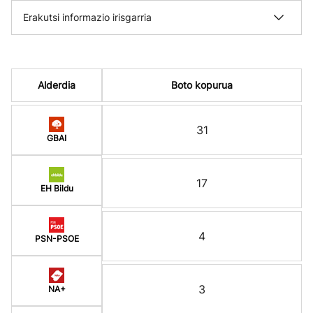
Erakutsi informazio irisgarria
Alderdia
Boto kopurua
31
GBAI
17
EH Bildu
4
PSN-PSOE
3
NA+