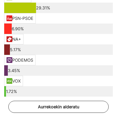
29.31%
PSN-PSOE
6.90%
NA+
5.17%
PODEMOS
3.45%
VOX
1.72%
Aurrekoekin alderatu