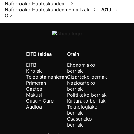
Nafarroako Hauteskundeak
Nafarroako Hauteskundeen Emaitzak
2019
Oiz
EITB taldea
Orain
EITB
Ekonomiako
Kirolak
berriak
Telebista nahieran
Gizarteko berriak
Primeran
Nazioarteko
Gaztea
berriak
Makusi
Politikako berriak
Guau - Gure
Kulturako berriak
Audioa
Teknologiako
berriak
Osasuneko
berriak