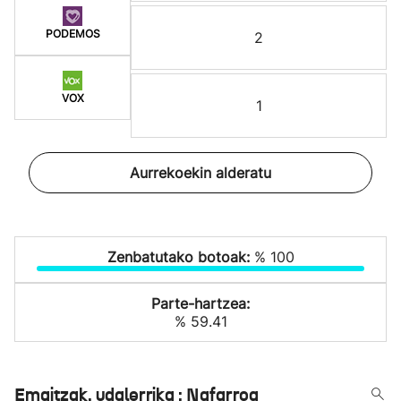
PODEMOS
2
VOX
1
Aurrekoekin alderatu
Zenbatutako botoak:
% 100
Parte-hartzea:
% 59.41
Emaitzak, udalerrika : Nafarroa