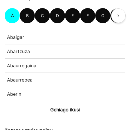
A
B
C
D
E
F
G
H
Abaigar
Abartzuza
Abaurregaina
Abaurrepea
Aberin
Gehiago ikusi