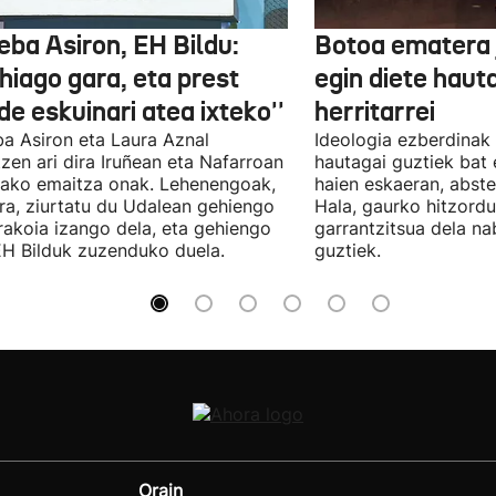
eba Asiron, EH Bildu:
Botoa ematera 
hiago gara, eta prest
egin diete haut
e eskuinari atea ixteko''
herritarrei
a Asiron eta Laura Aznal
Ideologia ezberdinak 
zen ari dira Iruñean eta Nafarroan
hautagai guztiek bat 
tako emaitza onak. Lehenengoak,
haien eskaeran, abste
ra, ziurtatu du Udalean gehiengo
Hala, gaurko hitzord
rakoia izango dela, eta gehiengo
garrantzitsua dela n
EH Bilduk zuzenduko duela.
guztiek.
Orain