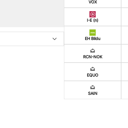
VOX
I-E (n)
EH Bildu
RCN-NOK
EQUO
SAIN