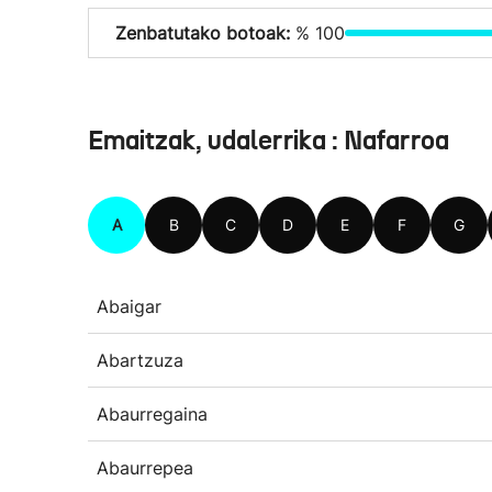
Zenbatutako botoak:
% 100
Emaitzak, udalerrika : Nafarroa
A
B
C
D
E
F
G
Abaigar
Abartzuza
Abaurregaina
Abaurrepea