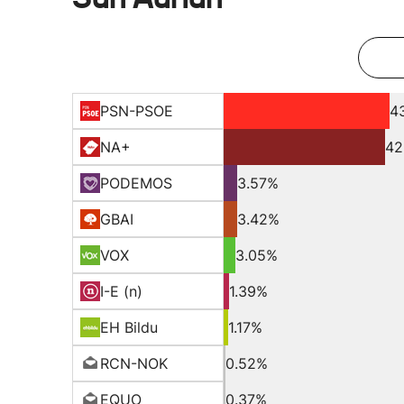
PSN-PSOE
4
NA+
42
PODEMOS
3.57%
GBAI
3.42%
VOX
3.05%
I-E (n)
1.39%
EH Bildu
1.17%
RCN-NOK
0.52%
EQUO
0.37%