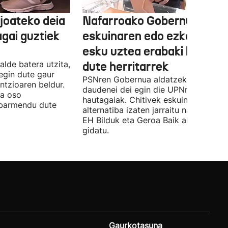
joateko deia
Nafarroako Gobernua
agai guztiek
eskuinaren edo ezkerraren
esku uztea erabaki behark
alde batera utzita,
dute herritarrek
egin dute gaur
PSNren Gobernua aldatzeko irrikitan
ntzioaren beldur.
daudenei dei egin die UPNren
ua oso
hautagaiak. Chitivek eskuinaren
abarmendu dute
alternatiba izaten jarraitu nahi du eta
EH Bilduk eta Geroa Baik aldaketa
gidatu.
Gaurkotasuna