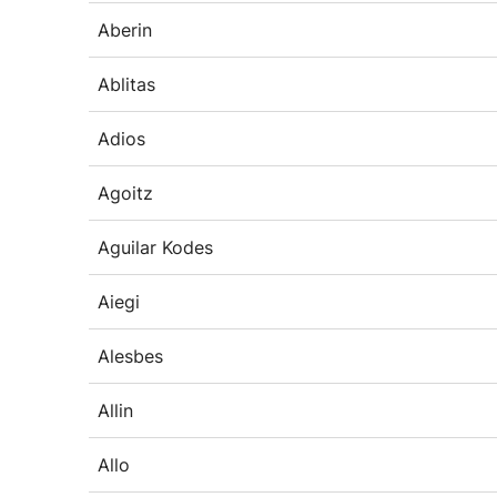
Aberin
Ablitas
Adios
Agoitz
Aguilar Kodes
Aiegi
Alesbes
Allin
Allo