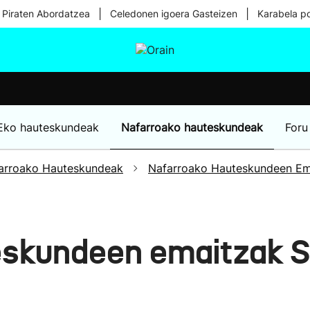
|
|
 Piraten Abordatzea
Celedonen igoera Gasteizen
Karabela p
tura
Ikusmiran
Egural
Osasuna
Teknologia
Eko hauteskundeak
Nafarroako hauteskundeak
Foru
arroako Hauteskundeak
Nafarroako Hauteskundeen Em
eskundeen emaitzak S