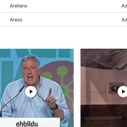
Arellano
Az
Areso
Az