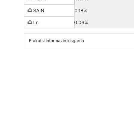
SAIN
0.18%
Ln
0.06%
Erakutsi informazio irisgarria