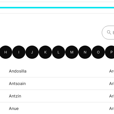
H
I
J
K
L
M
N
O
P
Andosilla
Ar
Antsoain
Ar
Antzin
Ar
Anue
Ar