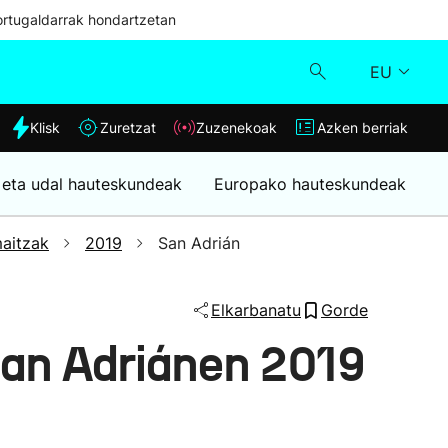
ortugaldarrak hondartzetan
EU
dia
Klisk
Zuretzat
Zuzenekoak
Azken berriak
Klisk
 eta udal hauteskundeak
Europako hauteskundeak
Zuzenekoak
aitzak
2019
San Adrián
Zuretzat
Elkarbanatu
Gorde
Azken berriak
an Adriánen 2019