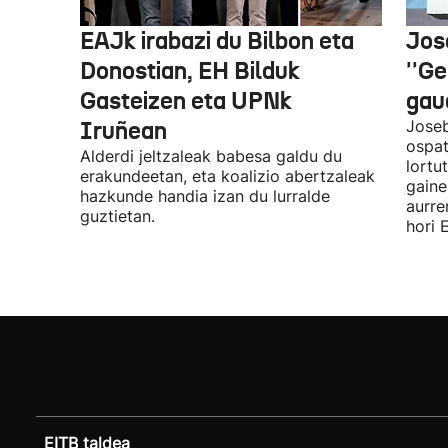
EAJk irabazi du Bilbon eta
Jos
Donostian, EH Bilduk
''Ge
Gasteizen eta UPNk
gaud
Iruñean
Joseb
ospat
Alderdi jeltzaleak babesa galdu du
lortu
erakundeetan, eta koalizio abertzaleak
gaine
hazkunde handia izan du lurralde
aurre
guztietan.
hori 
EITB taldea