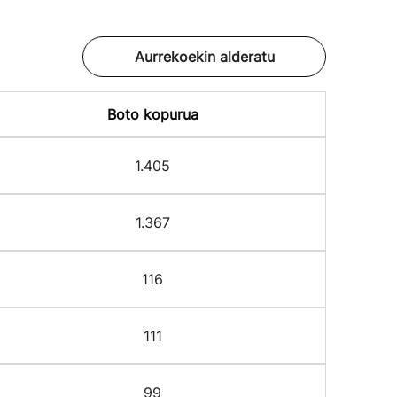
Aurrekoekin alderatu
Boto kopurua
1.405
1.367
116
111
99