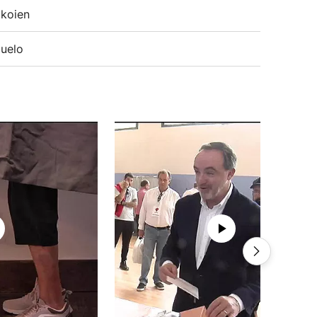
koien
uelo