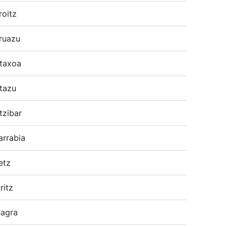
roitz
ruazu
taxoa
tazu
tzibar
arrabia
etz
ritz
agra