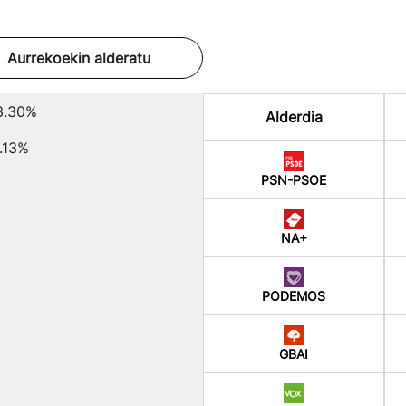
Aurrekoekin alderatu
3.30%
Alderdia
.13%
PSN-PSOE
NA+
PODEMOS
GBAI