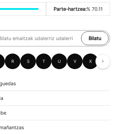
Parte-hartzea:
% 70.11
Bilatu
R
S
T
U
V
X
Z
guedas
ia
ibe
mañantzas