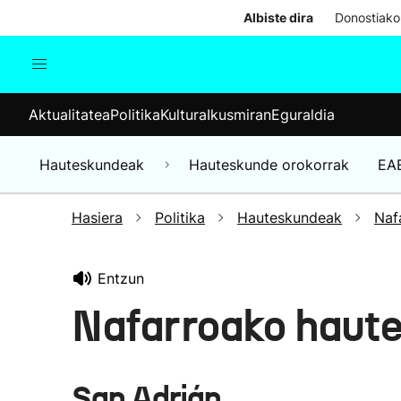
Albiste dira
Donostiako
Aktualitatea
Politika
Kul
Aktualitatea
Politika
Kultura
Ikusmiran
Eguraldia
Gizartea
Hauteskundeak
Ekonomia
Hauteskundeak
Hauteskunde orokorrak
EA
Munduko albisteak
Hasiera
Politika
Hauteskundeak
Naf
Entzun
Nafarroako haut
San Adrián