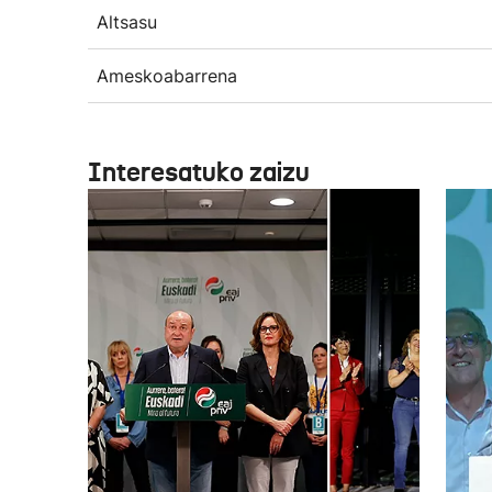
Altsasu
Ameskoabarrena
Interesatuko zaizu