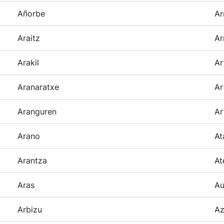
Añorbe
Ar
Araitz
Ar
Arakil
Ar
Aranaratxe
Ar
Aranguren
Ar
Arano
At
Arantza
At
Aras
Au
Arbizu
Az