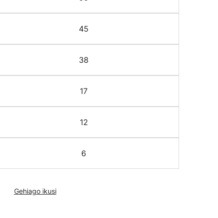
45
38
17
12
6
Gehiago ikusi