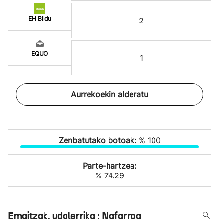
EH Bildu
2
EQUO
1
Aurrekoekin alderatu
Zenbatutako botoak:
% 100
Parte-hartzea:
% 74.29
Emaitzak, udalerrika : Nafarroa