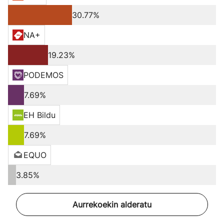
30.77%
NA+
19.23%
PODEMOS
7.69%
EH Bildu
7.69%
EQUO
3.85%
Aurrekoekin alderatu