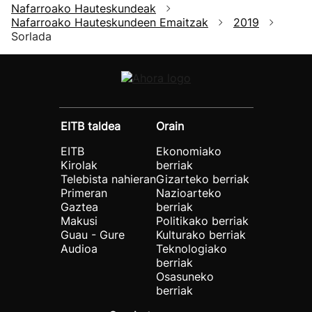
Nafarroako Hauteskundeak
Nafarroako Hauteskundeen Emaitzak
2019
Sorlada
EITB taldea
Orain
EITB
Ekonomiako
Kirolak
berriak
Telebista nahieran
Gizarteko berriak
Primeran
Nazioarteko
Gaztea
berriak
Makusi
Politikako berriak
Guau - Gure
Kulturako berriak
Audioa
Teknologiako
berriak
Osasuneko
berriak