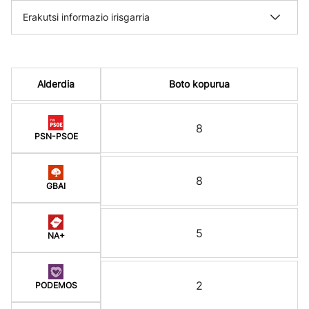
Erakutsi informazio irisgarria
Alderdia
Boto kopurua
8
PSN-PSOE
8
GBAI
5
NA+
2
PODEMOS