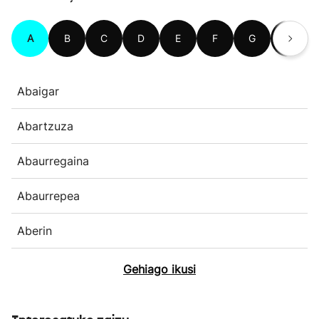
A
B
C
D
E
F
G
H
Abaigar
Abartzuza
Abaurregaina
Abaurrepea
Aberin
Gehiago ikusi