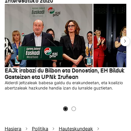
Interesatuko zaizu
EAJk irabazi du Bilbon eta Donostian, EH Bilduk
Gasteizen eta UPNk Iruñean
Alderdi jeltzaleak babesa galdu du erakundeetan, eta koalizio
abertzaleak hazkunde handia izan du lurralde guztietan.
Hasiera
Politika
Hauteskundeak