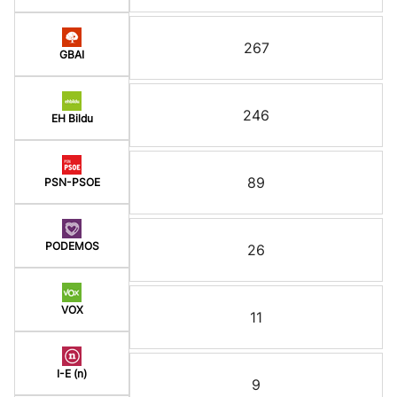
267
GBAI
246
EH Bildu
89
PSN-PSOE
PODEMOS
26
VOX
11
I-E (n)
9