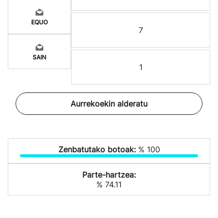
EQUO
7
SAIN
1
Aurrekoekin alderatu
Zenbatutako botoak:
% 100
Parte-hartzea:
% 74.11