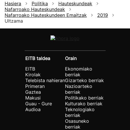
Hasiera
Politika
Hauteskundeak
Nafarroako Hauteskundeak
Nafarroako Hauteskundeen Emaitzak
2019
Ultzama
EITB taldea
Orain
EITB
Ekonomiako
Kirolak
berriak
Telebista nahieran
Gizarteko berriak
Primeran
Nazioarteko
Gaztea
berriak
Makusi
Politikako berriak
Guau - Gure
Kulturako berriak
Audioa
Teknologiako
berriak
Osasuneko
berriak