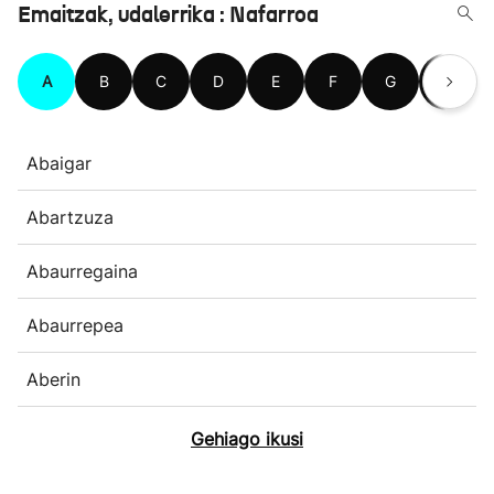
Emaitzak, udalerrika : Nafarroa
A
B
C
D
E
F
G
H
Abaigar
Abartzuza
Abaurregaina
Abaurrepea
Aberin
Gehiago ikusi