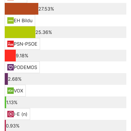
27.53%
EH Bildu
25.36%
PSN-PSOE
9.18%
PODEMOS
2.68%
VOX
1.13%
I-E (n)
0.93%