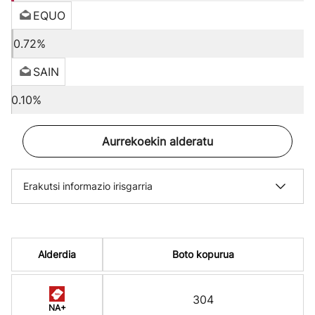
EQUO
0.72%
SAIN
0.10%
Aurrekoekin alderatu
Erakutsi informazio irisgarria
Alderdia
Boto kopurua
304
NA+