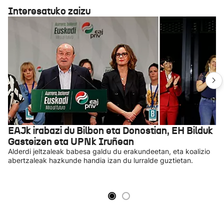
Interesatuko zaizu
EAJk irabazi du Bilbon eta Donostian, EH Bilduk
Gasteizen eta UPNk Iruñean
Alderdi jeltzaleak babesa galdu du erakundeetan, eta koalizio
abertzaleak hazkunde handia izan du lurralde guztietan.