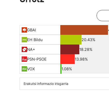
GBAI
EH Bildu
20.43%
NA+
18.28%
PSN-PSOE
13.98%
VOX
1.08%
Erakutsi informazio irisgarria