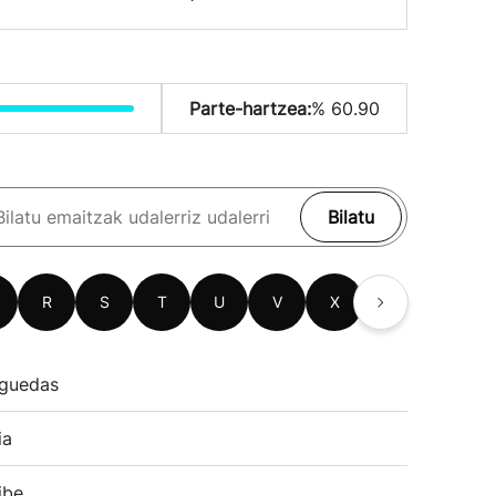
Parte-hartzea:
% 60.90
Bilatu
R
S
T
U
V
X
Z
guedas
ia
ibe