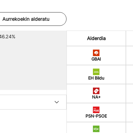
Aurrekoekin alderatu
46.24%
Alderdia
GBAI
EH Bildu
NA+
PSN-PSOE