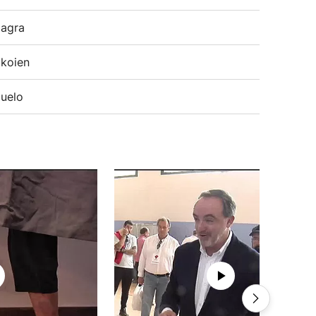
agra
koien
uelo