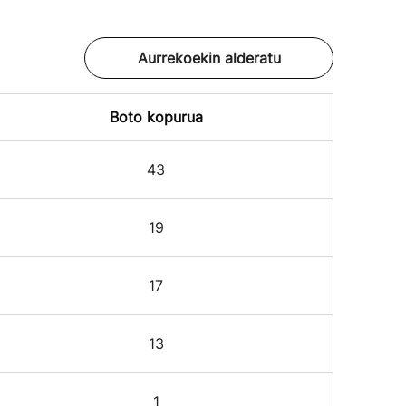
Aurrekoekin alderatu
Boto kopurua
43
19
17
13
1