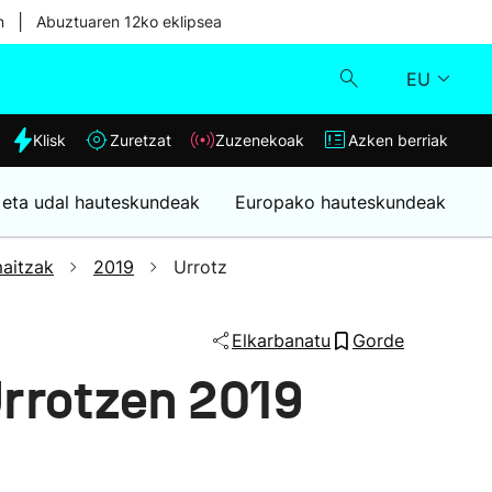
|
n
Abuztuaren 12ko eklipsea
EU
dia
Klisk
Zuretzat
Zuzenekoak
Azken berriak
Klisk
 eta udal hauteskundeak
Europako hauteskundeak
Zuzenekoak
aitzak
2019
Urrotz
Zuretzat
Elkarbanatu
Gorde
Azken berriak
rrotzen 2019