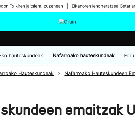
|
don Txikiren jaitsiera, zuzenean
Elkanoren lehorreratzea Getaria
tura
Ikusmiran
Egural
Osasuna
Teknologia
Eko hauteskundeak
Nafarroako hauteskundeak
Foru
arroako Hauteskundeak
Nafarroako Hauteskundeen Em
eskundeen emaitzak U