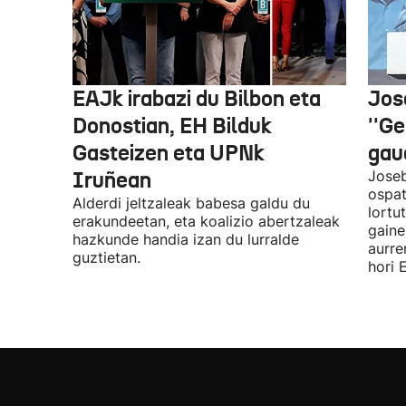
EAJk irabazi du Bilbon eta
Jos
Donostian, EH Bilduk
''Ge
Gasteizen eta UPNk
gaud
Iruñean
Joseb
ospat
Alderdi jeltzaleak babesa galdu du
lortu
erakundeetan, eta koalizio abertzaleak
gaine
hazkunde handia izan du lurralde
aurre
guztietan.
hori 