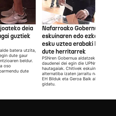
joateko deia
Nafarroako Gobernua
agai guztiek
eskuinaren edo ezkerraren
esku uztea erabaki behark
alde batera utzita,
dute herritarrek
egin dute gaur
PSNren Gobernua aldatzeko irrikitan
ntzioaren beldur.
daudenei dei egin die UPNren
ua oso
hautagaiak. Chitivek eskuinaren
abarmendu dute
alternatiba izaten jarraitu nahi du eta
EH Bilduk eta Geroa Baik aldaketa
gidatu.