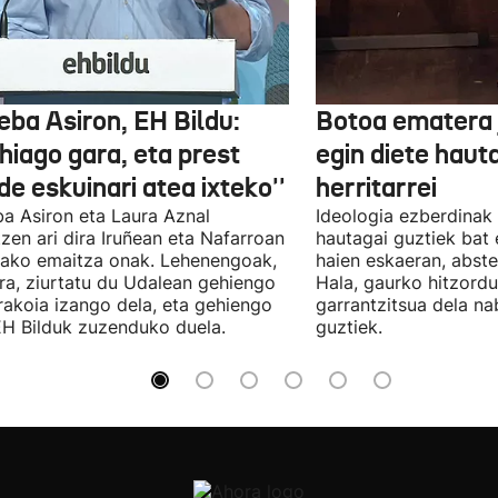
eba Asiron, EH Bildu:
Botoa ematera 
hiago gara, eta prest
egin diete haut
e eskuinari atea ixteko''
herritarrei
a Asiron eta Laura Aznal
Ideologia ezberdinak 
zen ari dira Iruñean eta Nafarroan
hautagai guztiek bat 
tako emaitza onak. Lehenengoak,
haien eskaeran, abste
ra, ziurtatu du Udalean gehiengo
Hala, gaurko hitzord
rakoia izango dela, eta gehiengo
garrantzitsua dela n
EH Bilduk zuzenduko duela.
guztiek.