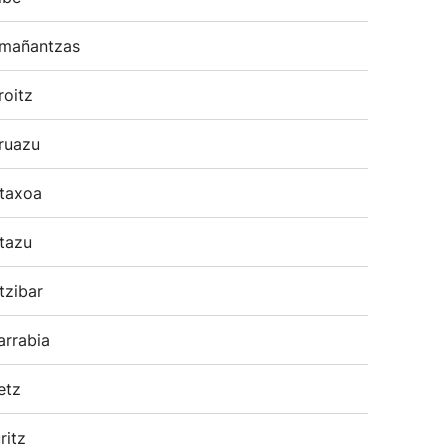
mañantzas
roitz
ruazu
taxoa
tazu
tzibar
arrabia
etz
ritz