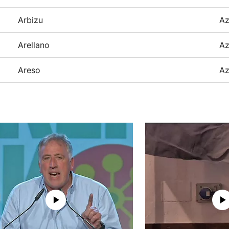
Arbizu
Az
Arellano
Az
Areso
Az