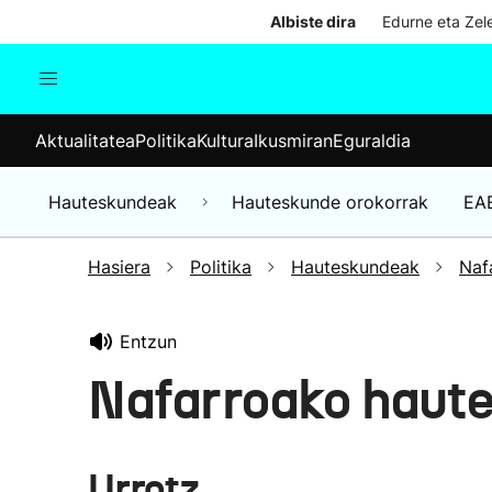
Albiste dira
Edurne eta Zele
Aktualitatea
Politika
Kul
Aktualitatea
Politika
Kultura
Ikusmiran
Eguraldia
Gizartea
Hauteskundeak
Ekonomia
Hauteskundeak
Hauteskunde orokorrak
EA
Munduko albisteak
Hasiera
Politika
Hauteskundeak
Naf
Entzun
Nafarroako haut
Urrotz