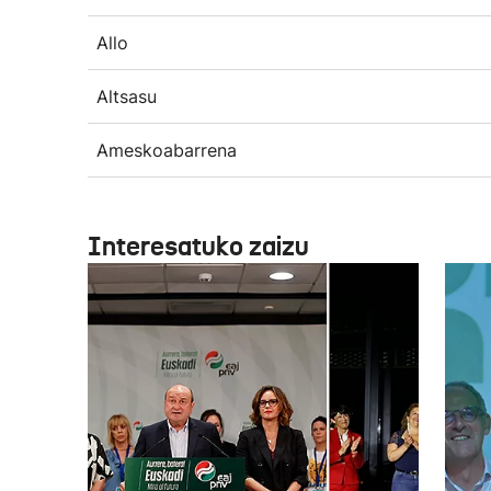
Allo
Altsasu
Ameskoabarrena
Interesatuko zaizu