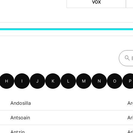
VOX
H
I
J
K
L
M
N
O
P
Andosilla
Ar
Antsoain
Ar
Antzin
Ar