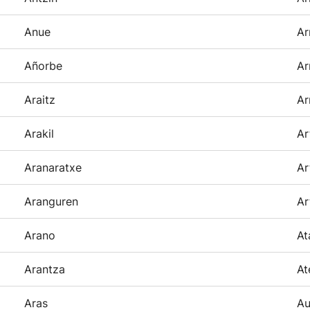
Anue
Ar
Añorbe
Ar
Araitz
Ar
Arakil
Ar
Aranaratxe
Ar
Aranguren
Ar
Arano
At
Arantza
At
Aras
Au