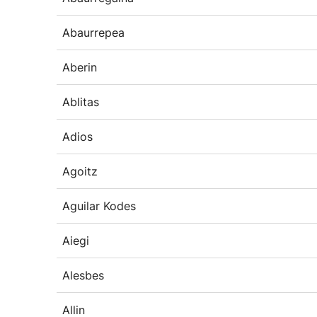
Abaurrepea
Aberin
Ablitas
Adios
Agoitz
Aguilar Kodes
Aiegi
Alesbes
Allin