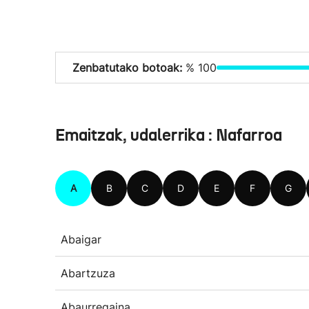
Zenbatutako botoak:
% 100
Emaitzak, udalerrika : Nafarroa
A
B
C
D
E
F
G
Abaigar
Abartzuza
Abaurregaina