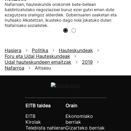
Nafarroan, hauteskunde orokorrek bete-betean
baldintzatutako negoziazioei buruz ezer gutxi eman dute
ezagutzera oraingoz alderdiek. Gobernuaren osaketan eta
Iruñeako Alkatetzan, ikusteko dago nola jokatuko duten
Nafarroako sozialistek.
Hasiera
Politika
Hauteskundeak
Foru eta Udal Hauteskundeak
Udal hauteskundeen emaitzak
2019
Nafarroa
Altsasu
EITB taldea
Orain
EITB
Ekonomiako
Kirolak
berriak
Telebista nahieran
Gizarteko berriak