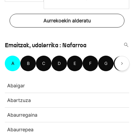
Aurrekoekin alderatu
Emaitzak, udalerrika : Nafarroa
A
B
C
D
E
F
G
H
Abaigar
Abartzuza
Abaurregaina
Abaurrepea