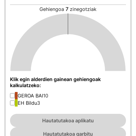
Gehiengoa
7
zinegotziak
Klik egin alderdien gainean gehiengoak
kalkulatzeko:
GEROA BAI
10
EH Bildu
3
Hautatutakoa aplikatu
Hautatutakoa garbitu