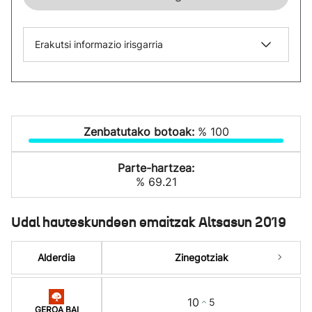
Erakutsi informazio irisgarria
Zenbatutako botoak:
% 100
Parte-hartzea:
% 69.21
Udal hauteskundeen emaitzak Altsasun 2019
Alderdia
Zinegotziak
10
5
GEROA BAI