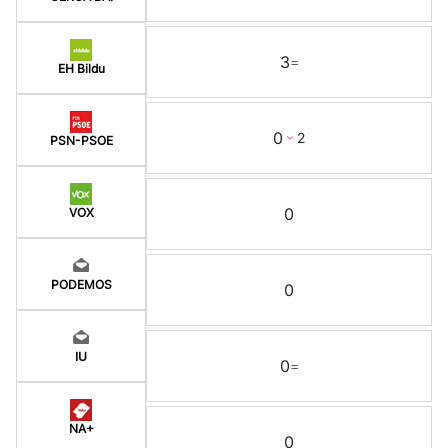
3
=
EH Bildu
0
2
PSN-PSOE
0
VOX
PODEMOS
0
IU
0
=
NA+
0