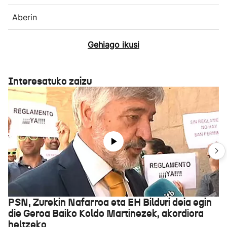
Aberin
Gehiago ikusi
Interesatuko zaizu
PSN, Zurekin Nafarroa eta EH Bilduri deia egin
die Geroa Baiko Koldo Martinezek, akordiora
heltzeko