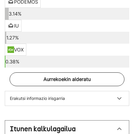
PODEMOS
3.14%
IU
1.27%
VOX
0.38%
Aurrekoekin alderatu
Erakutsi informazio irisgarria
Itunen kalkulagailua