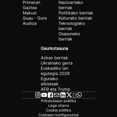
Primeran
Nazioarteko
Gaztea
berriak
Makusi
Politikako berriak
Guau - Gure
Kulturako berriak
Audioa
Teknologiako
berriak
Osasuneko
berriak
Gaurkotasuna
Azken berriak
Ukrainako gerra
Euskadiko lan
egutegia 2026
Eguneko
albisteak
AEB eta Trump
Pribatutasun politika
Lege oharra
Cookie politika
Cookieen konfigurazioa