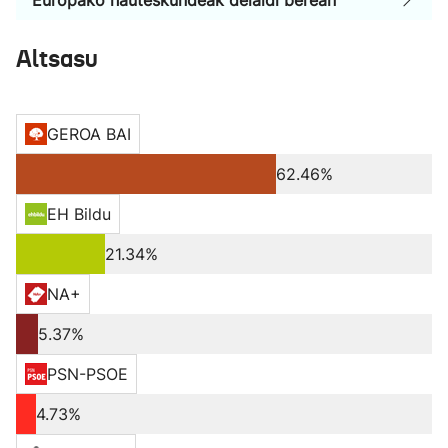
Europako hauteskundeak deialdi berean
Altsasu
GEROA BAI
62.46%
EH Bildu
21.34%
NA+
5.37%
PSN-PSOE
4.73%