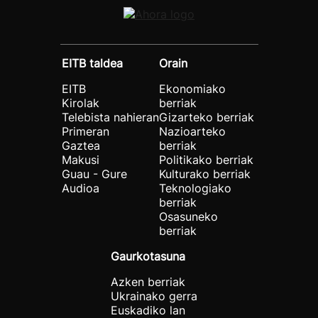
EITB taldea
Orain
EITB
Ekonomiako
Kirolak
berriak
Telebista nahieran
Gizarteko berriak
Primeran
Nazioarteko
Gaztea
berriak
Makusi
Politikako berriak
Guau - Gure
Kulturako berriak
Audioa
Teknologiako
berriak
Osasuneko
berriak
Gaurkotasuna
Azken berriak
Ukrainako gerra
Euskadiko lan