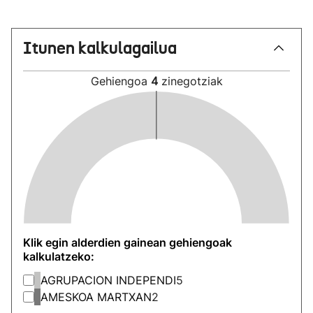
Itunen kalkulagailua
Gehiengoa
4
zinegotziak
Klik egin alderdien gainean gehiengoak
kalkulatzeko:
AGRUPACION INDEPENDI
5
AMESKOA MARTXAN
2