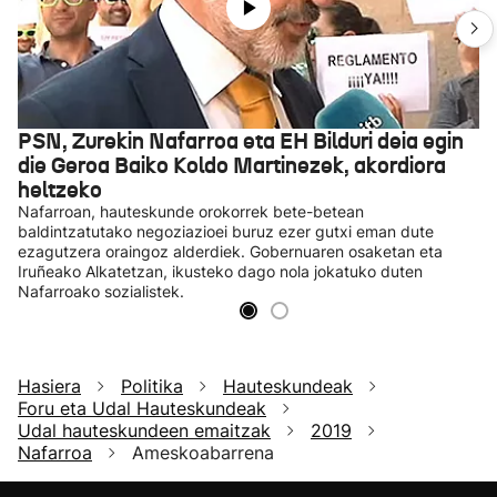
PSN, Zurekin Nafarroa eta EH Bilduri deia egin
die Geroa Baiko Koldo Martinezek, akordiora
heltzeko
Nafarroan, hauteskunde orokorrek bete-betean
baldintzatutako negoziazioei buruz ezer gutxi eman dute
ezagutzera oraingoz alderdiek. Gobernuaren osaketan eta
Iruñeako Alkatetzan, ikusteko dago nola jokatuko duten
Nafarroako sozialistek.
Hasiera
Politika
Hauteskundeak
Foru eta Udal Hauteskundeak
Udal hauteskundeen emaitzak
2019
Nafarroa
Ameskoabarrena