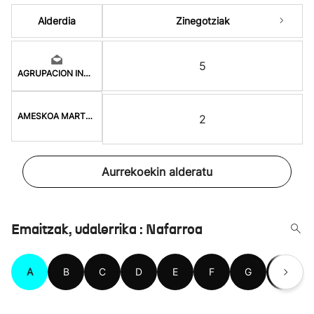
Alderdia
Zinegotziak
5
AGRUPACION INDEPENDI
AMESKOA MARTXAN
2
Aurrekoekin alderatu
Emaitzak, udalerrika : Nafarroa
A
B
C
D
E
F
G
H