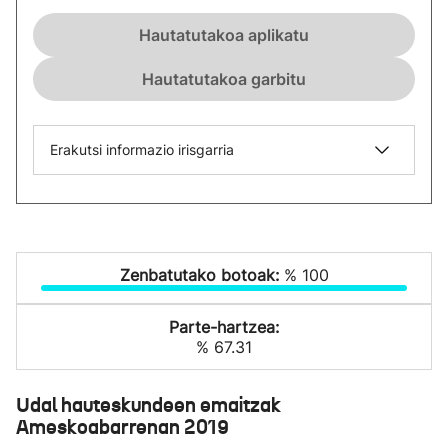
Hautatutakoa aplikatu
Hautatutakoa garbitu
Erakutsi informazio irisgarria
Zenbatutako botoak:
% 100
Parte-hartzea:
% 67.31
Udal hauteskundeen emaitzak
Ameskoabarrenan 2019