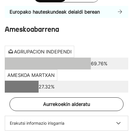
Europako hauteskundeak deialdi berean
Ameskoabarrena
AGRUPACION INDEPENDI
69.76%
AMESKOA MARTXAN
27.32%
Aurrekoekin alderatu
Erakutsi informazio irisgarria