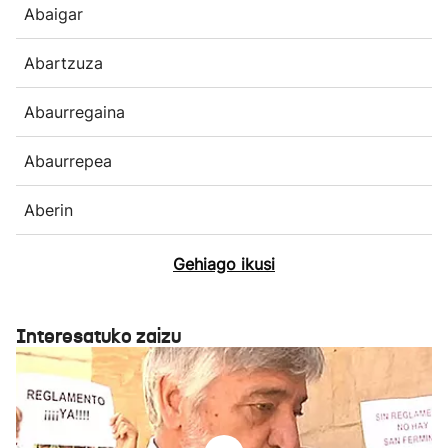
Abaigar
Abartzuza
Abaurregaina
Abaurrepea
Aberin
Gehiago ikusi
Interesatuko zaizu