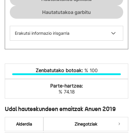
Hautatutakoa garbitu
Erakutsi informazio irisgarria
Zenbatutako botoak:
% 100
Parte-hartzea:
% 74.18
Udal hauteskundeen emaitzak Anuen 2019
Alderdia
Zinegotziak