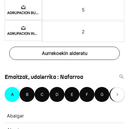
5
AGRUPACION BURDINDOG
2
AGRUPACION INDEPENDI
Aurrekoekin alderatu
Emaitzak, udalerrika : Nafarroa
A
B
C
D
E
F
G
H
Abaigar