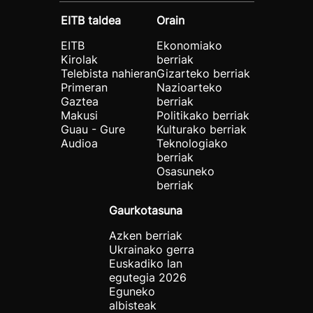
EITB taldea
Orain
EITB
Ekonomiako
Kirolak
berriak
Telebista nahieran
Gizarteko berriak
Primeran
Nazioarteko
Gaztea
berriak
Makusi
Politikako berriak
Guau - Gure
Kulturako berriak
Audioa
Teknologiako
berriak
Osasuneko
berriak
Gaurkotasuna
Azken berriak
Ukrainako gerra
Euskadiko lan
egutegia 2026
Eguneko
albisteak