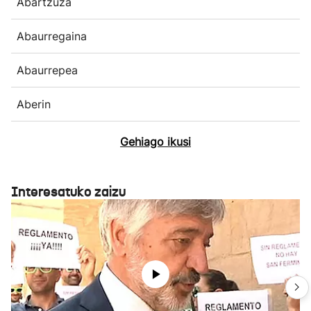
Abartzuza
Abaurregaina
Abaurrepea
Aberin
Gehiago ikusi
Interesatuko zaizu