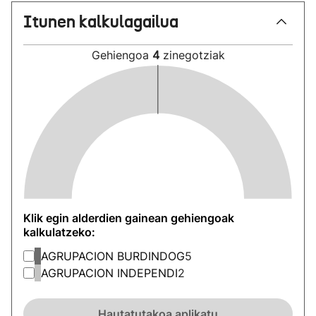
Itunen kalkulagailua
Gehiengoa
4
zinegotziak
Klik egin alderdien gainean gehiengoak
kalkulatzeko:
AGRUPACION BURDINDOG
5
AGRUPACION INDEPENDI
2
Hautatutakoa aplikatu