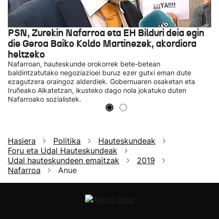
PSN, Zurekin Nafarroa eta EH Bilduri deia egin
die Geroa Baiko Koldo Martinezek, akordiora
heltzeko
Nafarroan, hauteskunde orokorrek bete-betean
baldintzatutako negoziazioei buruz ezer gutxi eman dute
ezagutzera oraingoz alderdiek. Gobernuaren osaketan eta
Iruñeako Alkatetzan, ikusteko dago nola jokatuko duten
Nafarroako sozialistek.
Hasiera
Politika
Hauteskundeak
Foru eta Udal Hauteskundeak
Udal hauteskundeen emaitzak
2019
Nafarroa
Anue