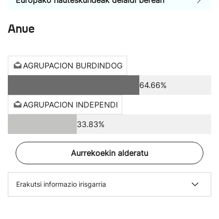
Europako hauteskundeak deialdi berean
Anue
AGRUPACION BURDINDOG
64.66%
AGRUPACION INDEPENDI
33.83%
Aurrekoekin alderatu
Erakutsi informazio irisgarria