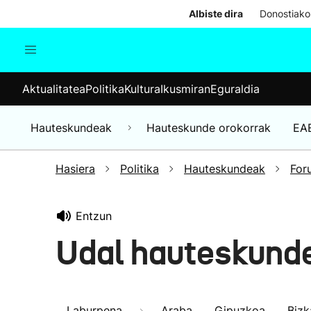
Albiste dira
Donostiako
Aktualitatea
Politika
Kul
Aktualitatea
Politika
Kultura
Ikusmiran
Eguraldia
Gizartea
Hauteskundeak
Ekonomia
Hauteskundeak
Hauteskunde orokorrak
EA
Munduko albisteak
Hasiera
Politika
Hauteskundeak
For
Entzun
Udal hauteskund
Laburpena
Araba
Gipuzkoa
Bizk