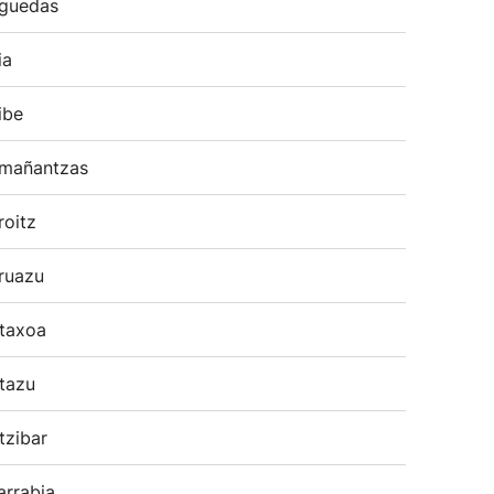
guedas
ia
ibe
mañantzas
roitz
ruazu
taxoa
tazu
tzibar
arrabia