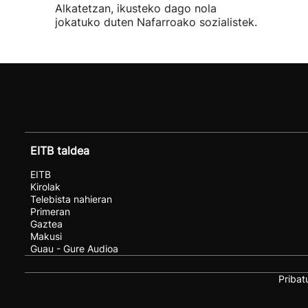
Alkatetzan, ikusteko dago nola
jokatuko duten Nafarroako sozialistek.
EITB taldea
EITB
Kirolak
Telebista nahieran
Primeran
Gaztea
Makusi
Guau - Gure Audioa
Pribat