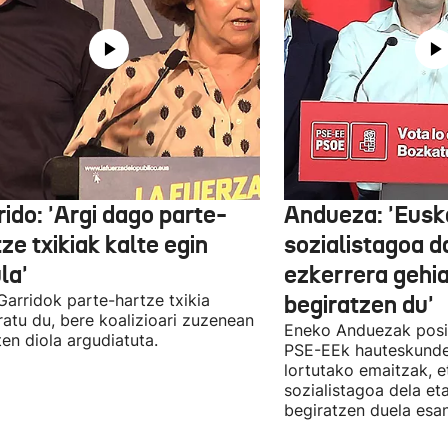
ido: 'Argi dago parte-
Andueza: 'Eusk
ze txikiak kalte egin
sozialistagoa d
la'
ezkerrera gehi
 Garridok parte-hartze txikia
begiratzen du'
ratu du, bere koalizioari zuzenean
Eneko Anduezak posit
ten diola argudiatuta.
PSE-EEk hauteskunde
lortutako emaitzak, e
sozialistagoa dela et
begiratzen duela esan