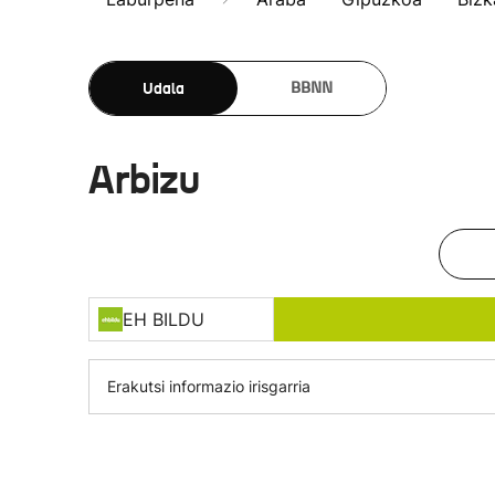
Udala
BBNN
Arbizu
EH BILDU
Erakutsi informazio irisgarria