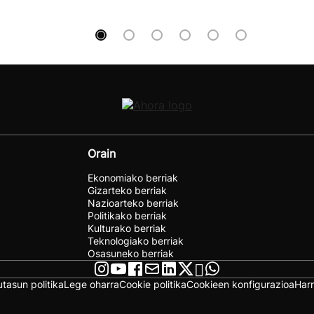
Orain
Ekonomiako berriak
Gizarteko berriak
Nazioarteko berriak
Politikako berriak
Kulturako berriak
Teknologiako berriak
Osasuneko berriak
utasun politika
Lege oharra
Cookie politika
Cookieen konfigurazioa
Har