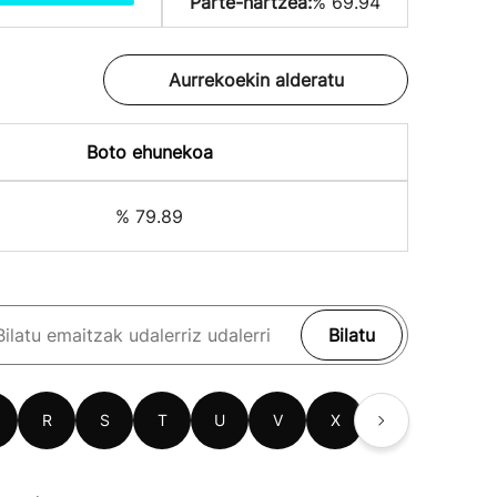
Parte-hartzea:
% 69.94
Aurrekoekin alderatu
Boto ehunekoa
% 79.89
Bilatu
R
S
T
U
V
X
Z