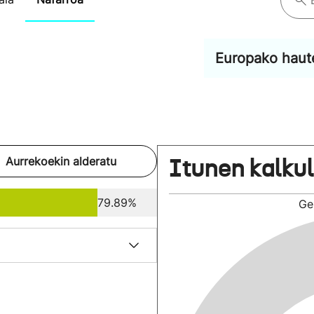
Europako haut
Itunen kalku
Aurrekoekin alderatu
79.89%
Ge