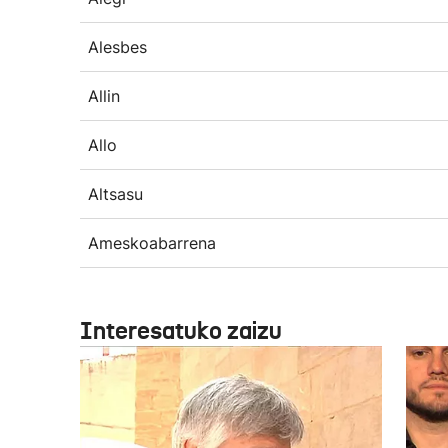
Alesbes
Allin
Allo
Altsasu
Ameskoabarrena
Interesatuko zaizu