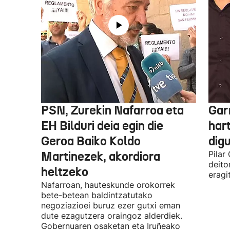
PSN, Zurekin Nafarroa eta
Garr
EH Bilduri deia egin die
hart
Geroa Baiko Koldo
digu
Martinezek, akordiora
Pilar
deito
heltzeko
eragi
Nafarroan, hauteskunde orokorrek
bete-betean baldintzatutako
negoziazioei buruz ezer gutxi eman
dute ezagutzera oraingoz alderdiek.
Gobernuaren osaketan eta Iruñeako