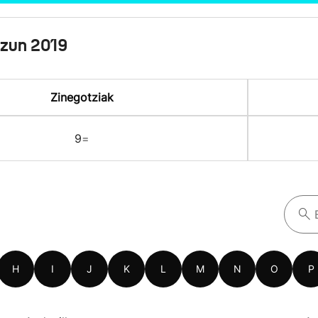
izun 2019
Zinegotziak
9
=
H
I
J
K
L
M
N
O
P