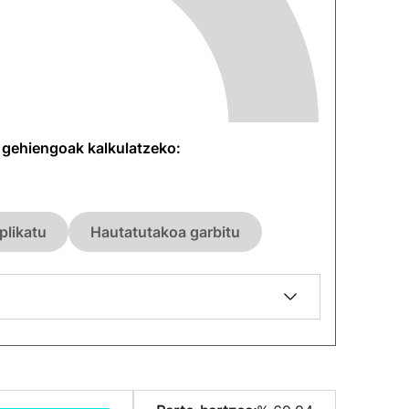
n gehiengoak kalkulatzeko:
plikatu
Hautatutakoa garbitu