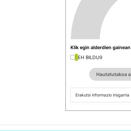
Klik egin alderdien gainea
EH BILDU
9
Hautatutakoa a
Erakutsi informazio irisgarria