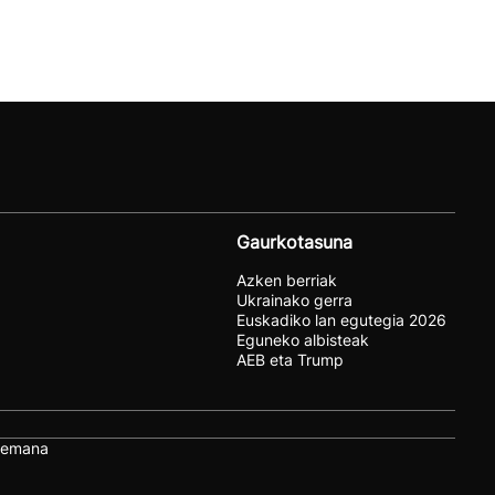
Gaurkotasuna
Azken berriak
Ukrainako gerra
Euskadiko lan egutegia 2026
Eguneko albisteak
AEB eta Trump
remana