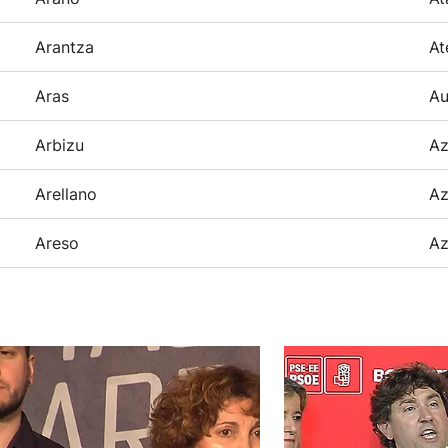
Arantza
At
Aras
Au
Arbizu
Az
Arellano
Az
Areso
Az