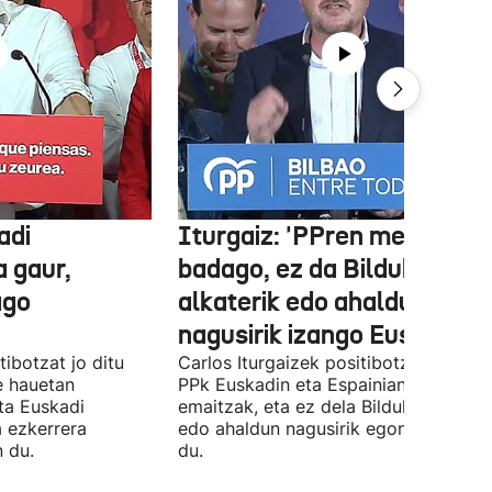
adi
Iturgaiz: 'PPren menpe
a gaur,
badago, ez da Bilduko
ago
alkaterik edo ahaldun
nagusirik izango Euskadin'
ibotzat jo ditu
Carlos Iturgaizek positibotzat jo ditu
 hauetan
PPk Euskadin eta Espainian lortutako
ta Euskadi
emaitzak, eta ez dela Bilduko alkateri
a ezkerrera
edo ahaldun nagusirik egongo ziurtat
 du.
du.