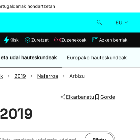
ortugaldarrak hondartzetan
EU
dia
Klisk
Zuretzat
Zuzenekoak
Azken berriak
Klisk
 eta udal hauteskundeak
Europako hauteskundeak
Zuzenekoak
ak
2019
Nafarroa
Arbizu
Zuretzat
Elkarbanatu
Gorde
Azken berriak
 2019