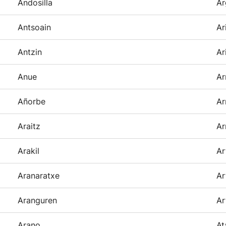
Andosilla
Ar
Antsoain
Ar
Antzin
Ar
Anue
Ar
Añorbe
Ar
Araitz
Ar
Arakil
Ar
Aranaratxe
Ar
Aranguren
Ar
Arano
At