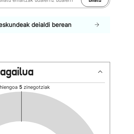
Bilatu
eskundeak deialdi berean
lagailua
hiengoa
5
zinegotziak