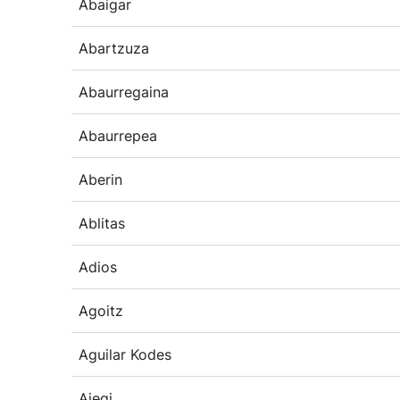
Abaigar
Abartzuza
Abaurregaina
Abaurrepea
Aberin
Ablitas
Adios
Agoitz
Aguilar Kodes
Aiegi