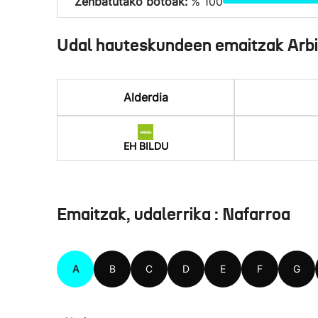
Zenbatutako botoak:
% 100
Udal hauteskundeen emaitzak Arb
Alderdia
EH BILDU
Emaitzak, udalerrika : Nafarroa
A
B
C
D
E
F
G