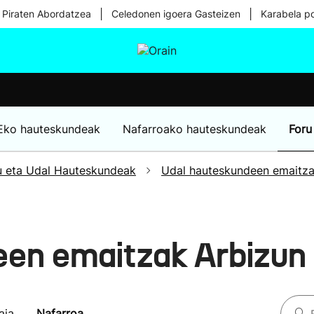
|
|
 Piraten Abordatzea
Celedonen igoera Gasteizen
Karabela p
tura
Ikusmiran
Egural
Osasuna
Teknologia
Eko hauteskundeak
Nafarroako hauteskundeak
Foru
u eta Udal Hauteskundeak
Udal hauteskundeen emaitz
een emaitzak Arbizun
aia
Nafarroa