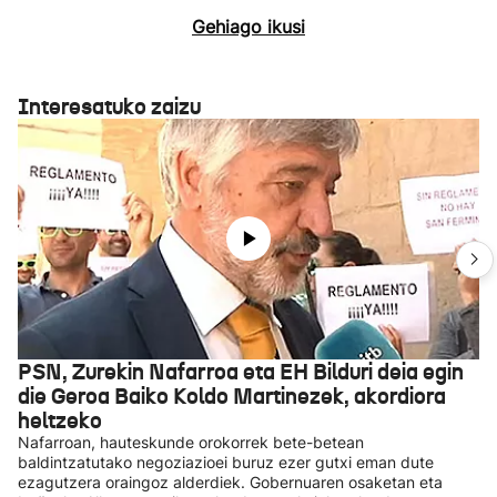
Gehiago ikusi
Interesatuko zaizu
PSN, Zurekin Nafarroa eta EH Bilduri deia egin
die Geroa Baiko Koldo Martinezek, akordiora
heltzeko
Nafarroan, hauteskunde orokorrek bete-betean
baldintzatutako negoziazioei buruz ezer gutxi eman dute
ezagutzera oraingoz alderdiek. Gobernuaren osaketan eta