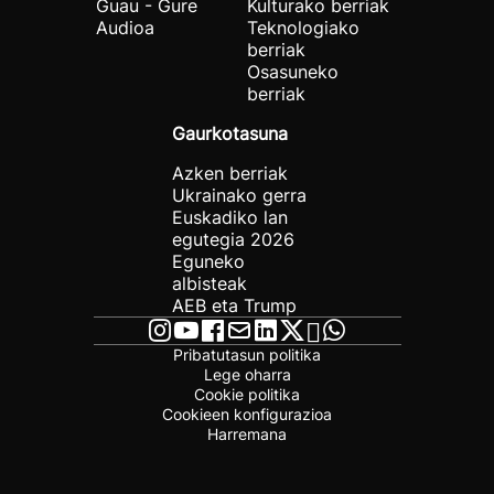
Guau - Gure
Kulturako berriak
Audioa
Teknologiako
berriak
Osasuneko
berriak
Gaurkotasuna
Azken berriak
Ukrainako gerra
Euskadiko lan
egutegia 2026
Eguneko
albisteak
AEB eta Trump
Pribatutasun politika
Lege oharra
Cookie politika
Cookieen konfigurazioa
Harremana