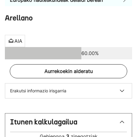
Europako hauteskundeak deialdi berean
Arellano
AIA
60.00%
Aurrekoekin alderatu
Erakutsi informazio irisgarria
Itunen kalkulagailua
Gehiengoa
3
zinegotziak