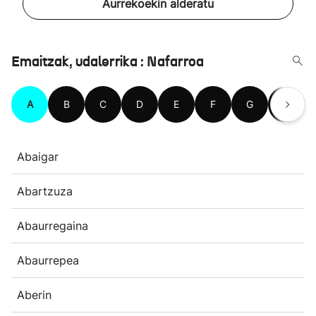
Aurrekoekin alderatu
Emaitzak, udalerrika : Nafarroa
A
B
C
D
E
F
G
H
Abaigar
Abartzuza
Abaurregaina
Abaurrepea
Aberin