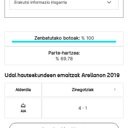
Erakutsi informazio irisgarria
Zenbatutako botoak:
% 100
Parte-hartzea:
% 69.78
Udal hauteskundeen emaitzak Arellanon 2019
Alderdia
Zinegotziak
4
1
AIA