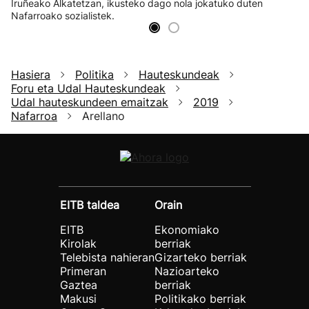
Iruñeako Alkatetzan, ikusteko dago nola jokatuko duten
Nafarroako sozialistek.
Hasiera
Politika
Hauteskundeak
Foru eta Udal Hauteskundeak
Udal hauteskundeen emaitzak
2019
Nafarroa
Arellano
EITB taldea
Orain
EITB
Ekonomiako
Kirolak
berriak
Telebista nahieran
Gizarteko berriak
Primeran
Nazioarteko
Gaztea
berriak
Makusi
Politikako berriak