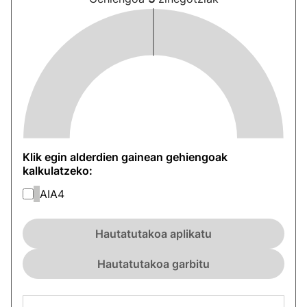
Klik egin alderdien gainean gehiengoak
kalkulatzeko:
AIA
4
Hautatutakoa aplikatu
Hautatutakoa garbitu