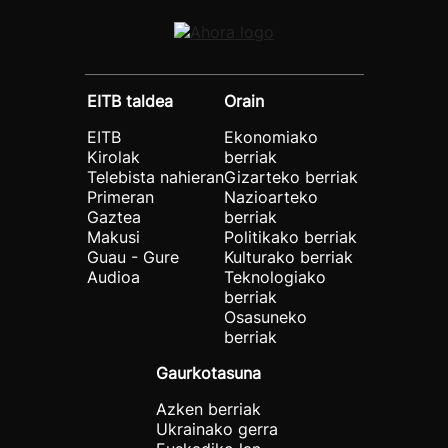
EITB taldea
Orain
EITB
Ekonomiako
Kirolak
berriak
Telebista nahieran
Gizarteko berriak
Primeran
Nazioarteko
Gaztea
berriak
Makusi
Politikako berriak
Guau - Gure
Kulturako berriak
Audioa
Teknologiako
berriak
Osasuneko
berriak
Gaurkotasuna
Azken berriak
Ukrainako gerra