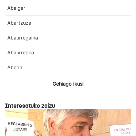
Abaigar
Abartzuza
Abaurregaina
Abaurrepea
Aberin
Gehiago ikusi
Interesatuko zaizu