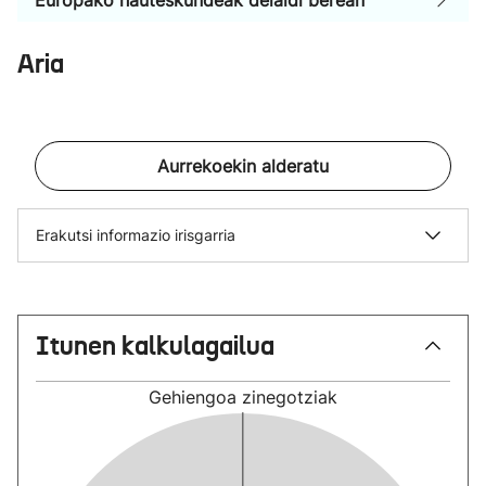
Europako hauteskundeak deialdi berean
Aria
Aurrekoekin alderatu
Erakutsi informazio irisgarria
Itunen kalkulagailua
Gehiengoa
zinegotziak