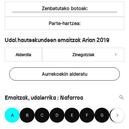
Zenbatutako botoak:
Parte-hartzea:
Udal hauteskundeen emaitzak Arian 2019
Alderdia
Zinegotziak
Aurrekoekin alderatu
Emaitzak, udalerrika : Nafarroa
A
B
C
D
E
F
G
H