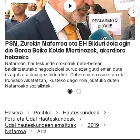
PSN, Zurekin Nafarroa eta EH Bilduri deia egin
die Geroa Baiko Koldo Martinezek, akordiora
heltzeko
Nafarroan, hauteskunde orokorrek bete-betean
baldintzatutako negoziazioei buruz ezer gutxi eman dute
ezagutzera oraingoz alderdiek. Gobernuaren osaketan eta
Iruñeako Alkatetzan, ikusteko dago nola jokatuko duten
Nafarroako sozialistek.
Hasiera
Politika
Hauteskundeak
Foru eta Udal Hauteskundeak
Udal hauteskundeen emaitzak
2019
Nafarroa
Aria