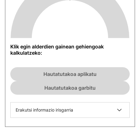
Klik egin alderdien gainean gehiengoak
kalkulatzeko:
Hautatutakoa aplikatu
Hautatutakoa garbitu
Erakutsi informazio irisgarria