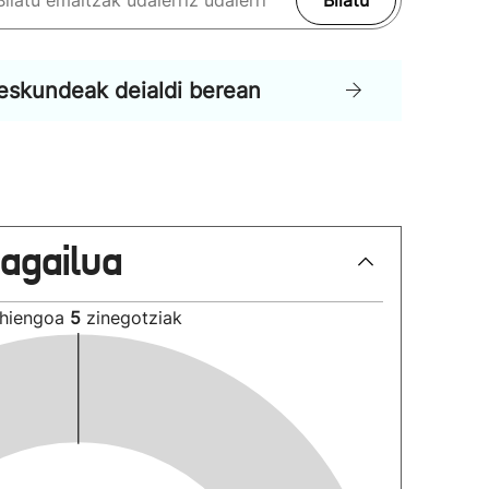
Bilatu
eskundeak deialdi berean
lagailua
hiengoa
5
zinegotziak