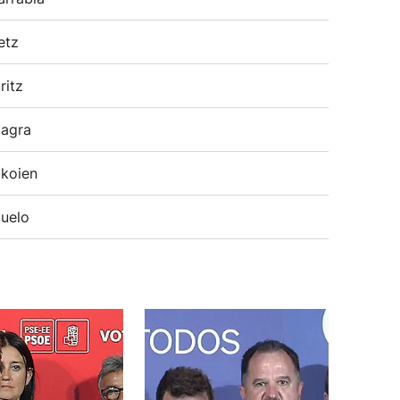
etz
ritz
agra
koien
uelo