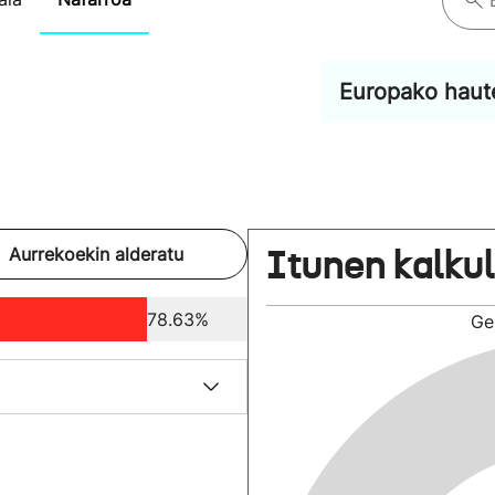
Europako haut
Itunen kalku
Aurrekoekin alderatu
78.63%
Ge