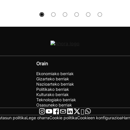
Orain
Ekonomiako berriak
Gizarteko berriak
Nazioarteko berriak
Politikako berriak
Kulturako berriak
Teknologiako berriak
Osasuneko berriak
utasun politika
Lege oharra
Cookie politika
Cookieen konfigurazioa
Har