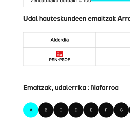
Zenbatutako botoak:
% 100
Udal hauteskundeen emaitzak Arro
Alderdia
PSN-PSOE
Emaitzak, udalerrika : Nafarroa
A
B
C
D
E
F
G