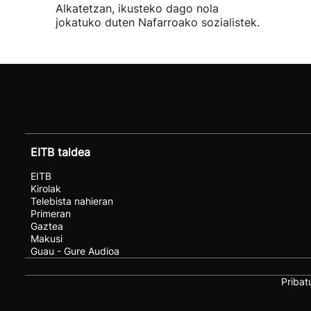
Alkatetzan, ikusteko dago nola
jokatuko duten Nafarroako sozialistek.
EITB taldea
EITB
Kirolak
Telebista nahieran
Primeran
Gaztea
Makusi
Guau - Gure Audioa
Pribat