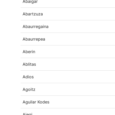
Abaigar
Abartzuza
Abaurregaina
Abaurrepea
Aberin
Ablitas
Adios
Agoitz
Aguilar Kodes
Aiegi