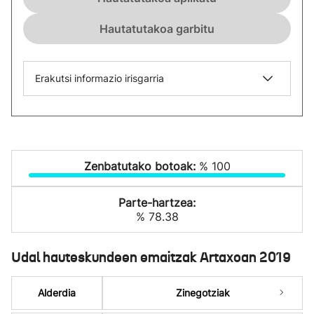
Hautatutakoa garbitu
Erakutsi informazio irisgarria
Zenbatutako botoak:
% 100
Parte-hartzea:
% 78.38
Udal hauteskundeen emaitzak Artaxoan 2019
Alderdia
Zinegotziak