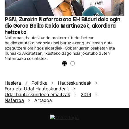
PSN, Zurekin Nafarroa eta EH Bilduri deia egin
die Geroa Baiko Koldo Martinezek, akordiora
heltzeko
Nafarroan, hauteskunde orokorrek bete-betean
baldintzatutako negoziazioei buruz ezer gutxi eman dute
ezagutzera oraingoz alderdiek. Gobernuaren osaketan eta
Iruñeako Alkatetzan, ikusteko dago nola jokatuko duten
Nafarroako sozialistek.
Hasiera
Politika
Hauteskundeak
Foru eta Udal Hauteskundeak
Udal hauteskundeen emaitzak
2019
Nafarroa
Artaxoa