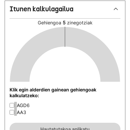
Itunen kalkulagailua
Gehiengoa
5
zinegotziak
Klik egin alderdien gainean gehiengoak
kalkulatzeko:
AGD
6
AA
3
Hautatutakoa aplikatu