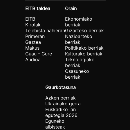
EITB taldea
Orain
EITB
Ekonomiako
Kirolak
berriak
Telebista nahieran
Gizarteko berriak
Primeran
Nazioarteko
Gaztea
berriak
Makusi
Politikako berriak
Guau - Gure
Kulturako berriak
Audioa
Teknologiako
berriak
Osasuneko
berriak
Gaurkotasuna
Azken berriak
Ukrainako gerra
Euskadiko lan
egutegia 2026
Eguneko
albisteak