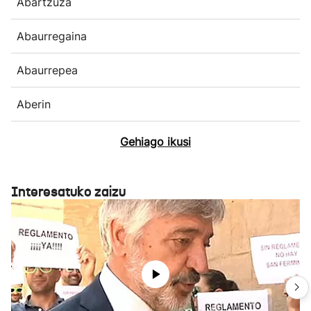
Abartzuza
Abaurregaina
Abaurrepea
Aberin
Gehiago ikusi
Interesatuko zaizu