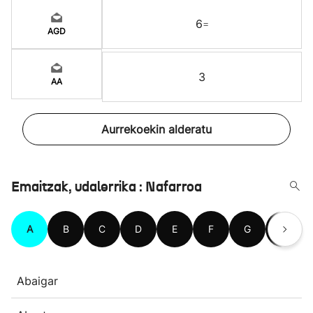
6
=
AGD
3
AA
Aurrekoekin alderatu
Emaitzak, udalerrika : Nafarroa
A
B
C
D
E
F
G
H
Abaigar