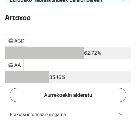
Europako hauteskundeak deialdi berean
Artaxoa
AGD
62.72%
AA
35.16%
Aurrekoekin alderatu
Erakutsi informazio irisgarria