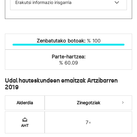
Erakutsi informazio irisgarria
Zenbatutako botoak:
% 100
Parte-hartzea:
% 60.09
Udal hauteskundeen emaitzak Artzibarren
2019
Alderdia
Zinegotziak
7
=
AHT