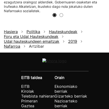
ezagutzera oraingoz alderdiek. Gobernuaren osaketan eta
Iruñeako Alkatetzan, ikusteko dago nola jokatuko duten
Nafarroako sozialistek.
Hasiera
Politika
Hauteskundeak
Foru eta Udal Hauteskundeak
Udal hauteskundeen emaitzak
2019
Nafarroa
Artzibar
EITB taldea
Orain
EITB
Ekonomiako
Kirolak
berriak
Telebista nahieran
Gizarteko berriak
Primeran
Nazioarteko
Gaztea
berriak