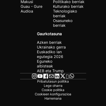
Makusi
Politikako berriak
Guau - Gure
Kulturako berriak
Audioa
Teknologiako
berriak
Osasuneko
berriak
Gaurkotasuna
Azken berriak
Ukrainako gerra
Euskadiko lan
egutegia 2026
Eguneko
albisteak
AEB eta Trump
Pribatutasun politika
Lege oharra
Cookie politika
Cookieen konfigurazioa
Harremana