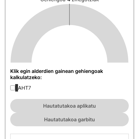
Klik egin alderdien gainean gehiengoak
kalkulatzeko:
AHT
7
Hautatutakoa aplikatu
Hautatutakoa garbitu