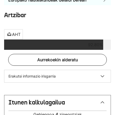
Europako hauteskundeak deialdi berean
Artzibar
AHT
92.80%
Aurrekoekin alderatu
Erakutsi informazio irisgarria
Itunen kalkulagailua
Gehiengoa
4
zinegotziak