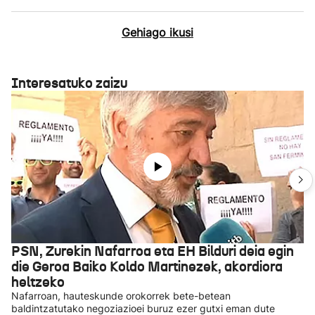
Gehiago ikusi
Interesatuko zaizu
PSN, Zurekin Nafarroa eta EH Bilduri deia egin
die Geroa Baiko Koldo Martinezek, akordiora
heltzeko
Nafarroan, hauteskunde orokorrek bete-betean
baldintzatutako negoziazioei buruz ezer gutxi eman dute