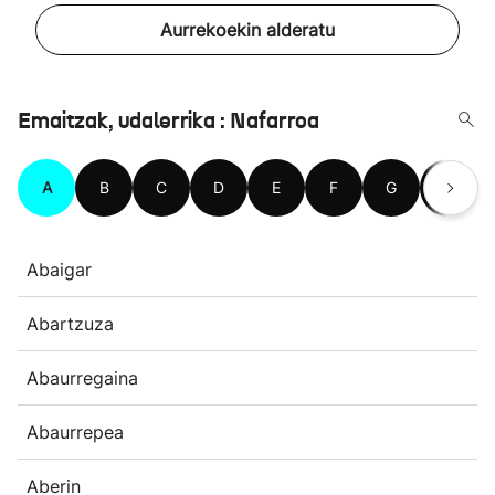
Aurrekoekin alderatu
Emaitzak, udalerrika : Nafarroa
A
B
C
D
E
F
G
H
Abaigar
Abartzuza
Abaurregaina
Abaurrepea
Aberin