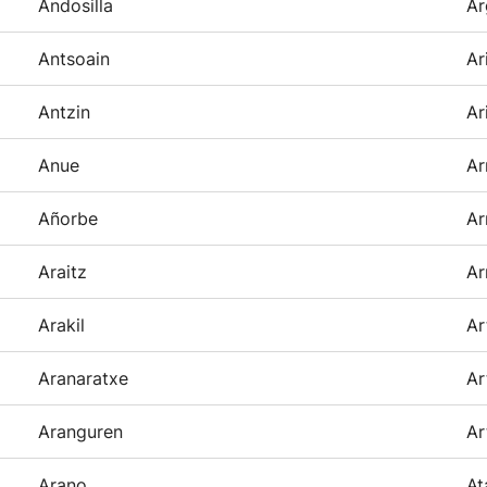
Andosilla
Ar
Antsoain
Ar
Antzin
Ar
Anue
Ar
Añorbe
Ar
Araitz
Ar
Arakil
Ar
Aranaratxe
Ar
Aranguren
Ar
Arano
At