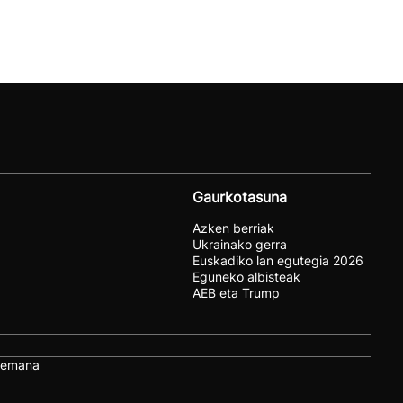
Gaurkotasuna
Azken berriak
Ukrainako gerra
Euskadiko lan egutegia 2026
Eguneko albisteak
AEB eta Trump
remana