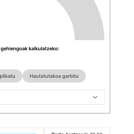
n gehiengoak kalkulatzeko:
plikatu
Hautatutakoa garbitu