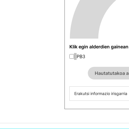
Klik egin alderdien gainea
PB
3
Hautatutakoa a
Erakutsi informazio irisgarria