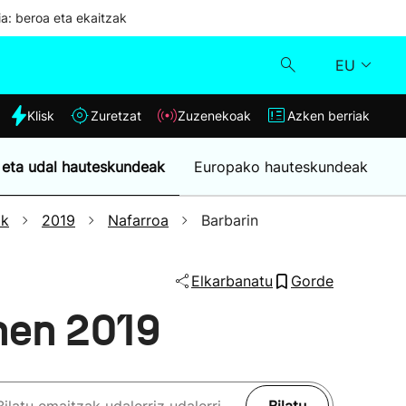
ia: beroa eta ekaitzak
EU
dia
Klisk
Zuretzat
Zuzenekoak
Azken berriak
Klisk
 eta udal hauteskundeak
Europako hauteskundeak
Zuzenekoak
ak
2019
Nafarroa
Barbarin
Zuretzat
Elkarbanatu
Gorde
Azken berriak
nen 2019