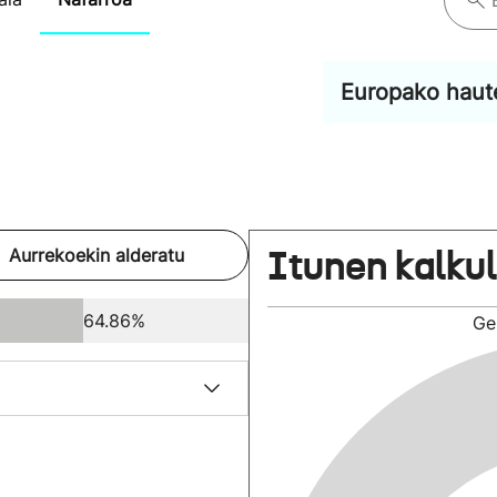
Europako haut
Itunen kalku
Aurrekoekin alderatu
64.86%
Ge