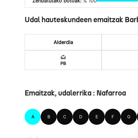
Zenbatutako botoak:
% 100
Udal hauteskundeen emaitzak Bar
Alderdia
PB
Emaitzak, udalerrika : Nafarroa
A
B
C
D
E
F
G