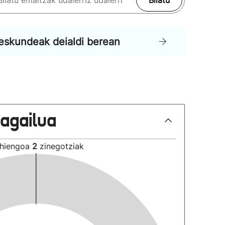
Bilatu
eskundeak deialdi berean
lagailua
hiengoa
2
zinegotziak