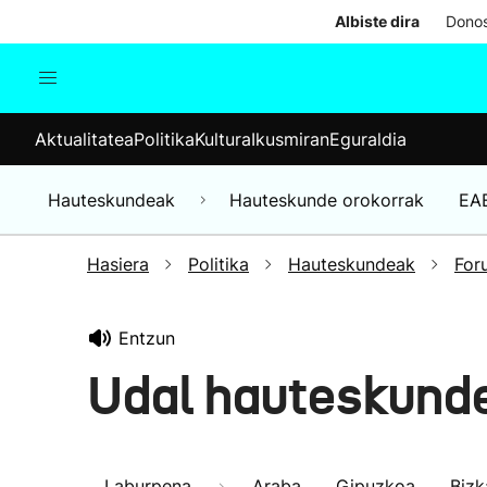
Albiste dira
Donos
Aktualitatea
Politika
Kul
Aktualitatea
Politika
Kultura
Ikusmiran
Eguraldia
Gizartea
Hauteskundeak
Ekonomia
Hauteskundeak
Hauteskunde orokorrak
EA
Munduko albisteak
Hasiera
Politika
Hauteskundeak
For
Entzun
Udal hauteskund
Laburpena
Araba
Gipuzkoa
Bizk