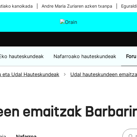
|
|
tiako kanoikada
Andre Maria Zuriaren azken txanpa
Egurald
tura
Ikusmiran
Egural
Osasuna
Teknologia
Eko hauteskundeak
Nafarroako hauteskundeak
Foru
u eta Udal Hauteskundeak
Udal hauteskundeen emaitz
een emaitzak Barbari
aia
Nafarroa