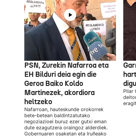
PSN, Zurekin Nafarroa eta
Garr
EH Bilduri deia egin die
hart
Geroa Baiko Koldo
digu
Martinezek, akordiora
Pilar
deito
heltzeko
eragi
Nafarroan, hauteskunde orokorrek
bete-betean baldintzatutako
negoziazioei buruz ezer gutxi eman
dute ezagutzera oraingoz alderdiek.
Gobernuaren osaketan eta Iruñeako