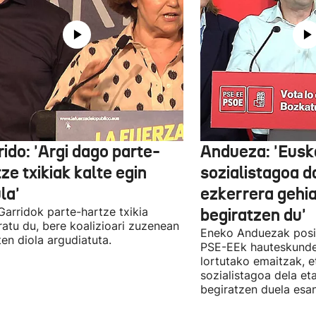
ido: 'Argi dago parte-
Andueza: 'Eusk
ze txikiak kalte egin
sozialistagoa d
la'
ezkerrera gehi
 Garridok parte-hartze txikia
begiratzen du'
ratu du, bere koalizioari zuzenean
Eneko Anduezak posit
ten diola argudiatuta.
PSE-EEk hauteskunde
lortutako emaitzak, e
sozialistagoa dela et
begiratzen duela esan