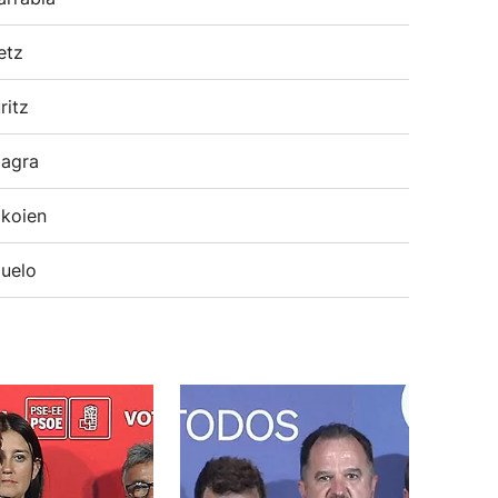
etz
ritz
agra
koien
uelo