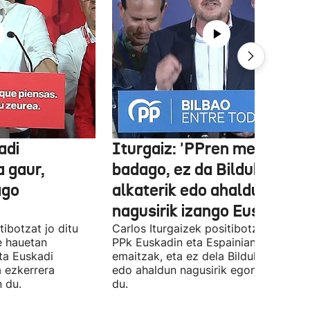
adi
Iturgaiz: 'PPren menpe
a gaur,
badago, ez da Bilduko
ago
alkaterik edo ahaldun
nagusirik izango Euskadin'
ibotzat jo ditu
Carlos Iturgaizek positibotzat jo ditu
 hauetan
PPk Euskadin eta Espainian lortutako
ta Euskadi
emaitzak, eta ez dela Bilduko alkateri
a ezkerrera
edo ahaldun nagusirik egongo ziurtat
 du.
du.