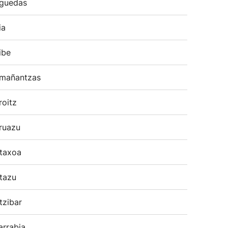
guedas
ia
ibe
mañantzas
roitz
ruazu
taxoa
tazu
tzibar
arrabia