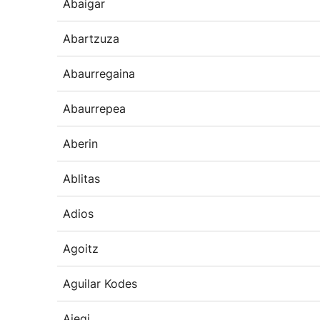
Abaigar
Abartzuza
Abaurregaina
Abaurrepea
Aberin
Ablitas
Adios
Agoitz
Aguilar Kodes
Aiegi