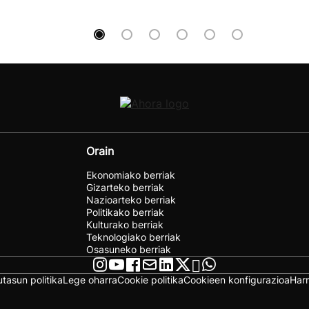
Orain
Ekonomiako berriak
Gizarteko berriak
Nazioarteko berriak
Politikako berriak
Kulturako berriak
Teknologiako berriak
Osasuneko berriak
utasun politika
Lege oharra
Cookie politika
Cookieen konfigurazioa
Har