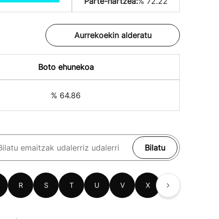
Parte-hartzea:
% 72.22
Aurrekoekin alderatu
Boto ehunekoa
% 64.86
Bilatu
R
S
T
U
V
X
Z