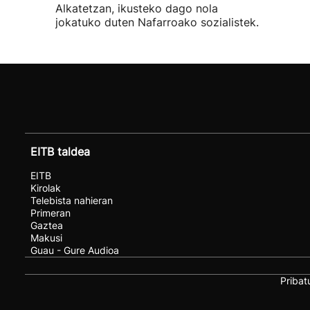
Alkatetzan, ikusteko dago nola
jokatuko duten Nafarroako sozialistek.
EITB taldea
EITB
Kirolak
Telebista nahieran
Primeran
Gaztea
Makusi
Guau - Gure Audioa
Pribat