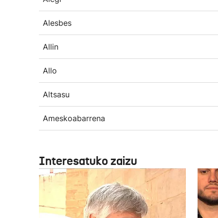
Alesbes
Allin
Allo
Altsasu
Ameskoabarrena
Interesatuko zaizu