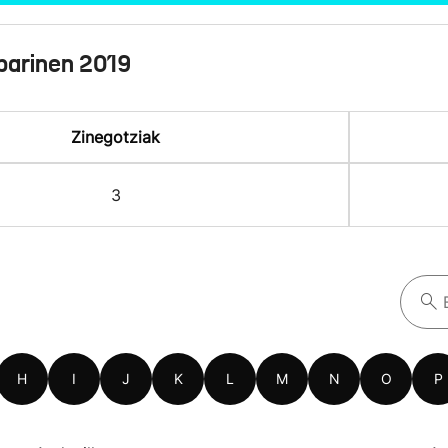
barinen 2019
Zinegotziak
3
H
I
J
K
L
M
N
O
P