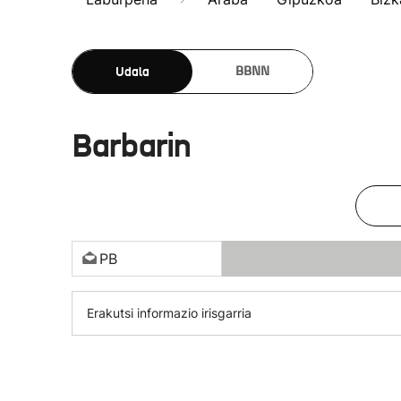
Udala
BBNN
Barbarin
PB
Erakutsi informazio irisgarria