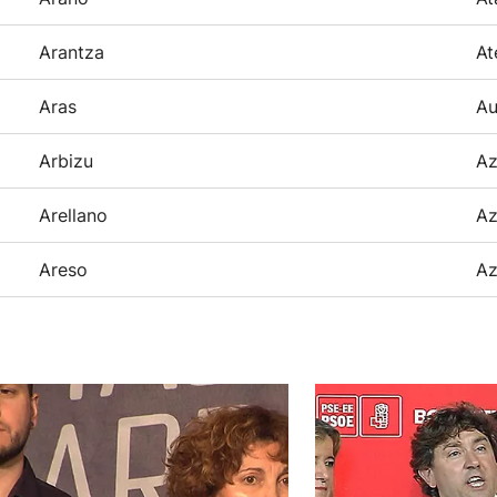
Arantza
At
Aras
Au
Arbizu
Az
Arellano
Az
Areso
Az