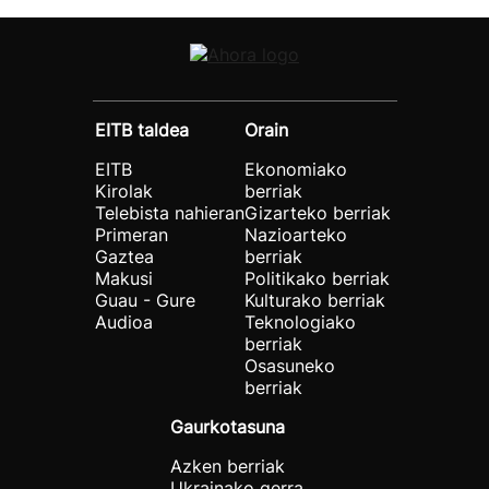
EITB taldea
Orain
EITB
Ekonomiako
Kirolak
berriak
Telebista nahieran
Gizarteko berriak
Primeran
Nazioarteko
Gaztea
berriak
Makusi
Politikako berriak
Guau - Gure
Kulturako berriak
Audioa
Teknologiako
berriak
Osasuneko
berriak
Gaurkotasuna
Azken berriak
Ukrainako gerra