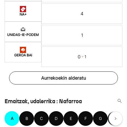
4
NA+
1
UNIDAS-IE-PODEM
GEROA BAI
0
1
Aurrekoekin alderatu
Emaitzak, udalerrika : Nafarroa
A
B
C
D
E
F
G
H