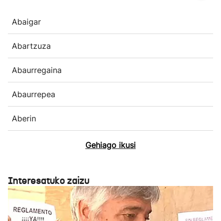
Abaigar
Abartzuza
Abaurregaina
Abaurrepea
Aberin
Gehiago ikusi
Interesatuko zaizu