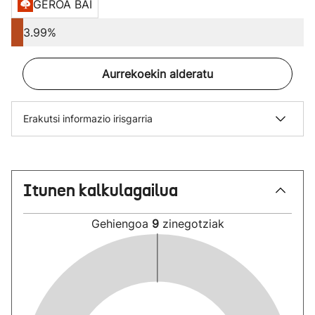
GEROA BAI
3.99%
Aurrekoekin alderatu
Erakutsi informazio irisgarria
Itunen kalkulagailua
Gehiengoa
9
zinegotziak