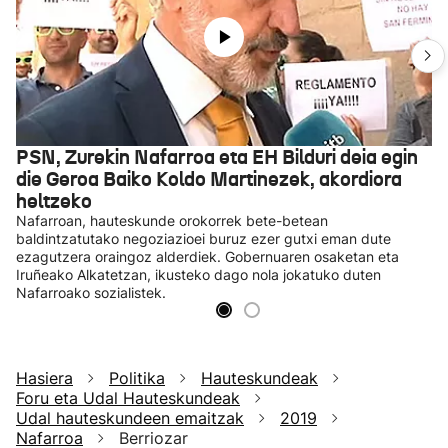
PSN, Zurekin Nafarroa eta EH Bilduri deia egin
die Geroa Baiko Koldo Martinezek, akordiora
heltzeko
Nafarroan, hauteskunde orokorrek bete-betean
baldintzatutako negoziazioei buruz ezer gutxi eman dute
ezagutzera oraingoz alderdiek. Gobernuaren osaketan eta
Iruñeako Alkatetzan, ikusteko dago nola jokatuko duten
Nafarroako sozialistek.
Hasiera
Politika
Hauteskundeak
Foru eta Udal Hauteskundeak
Udal hauteskundeen emaitzak
2019
Nafarroa
Berriozar