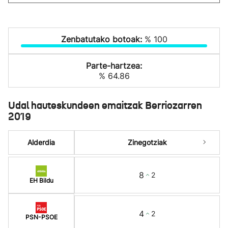
Zenbatutako botoak:
% 100
Parte-hartzea:
% 64.86
Udal hauteskundeen emaitzak Berriozarren
2019
Alderdia
Zinegotziak
8
2
EH Bildu
4
2
PSN-PSOE