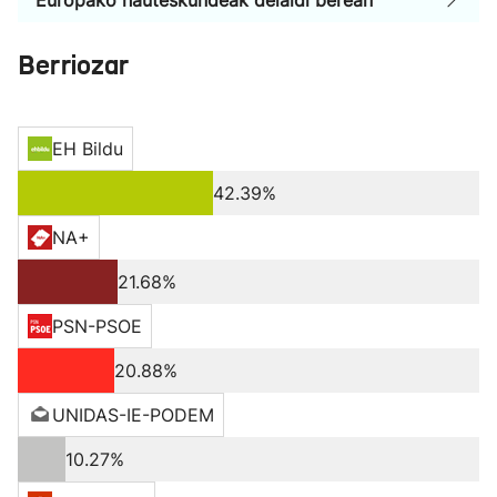
Europako hauteskundeak deialdi berean
Berriozar
EH Bildu
42.39%
NA+
21.68%
PSN-PSOE
20.88%
UNIDAS-IE-PODEM
10.27%