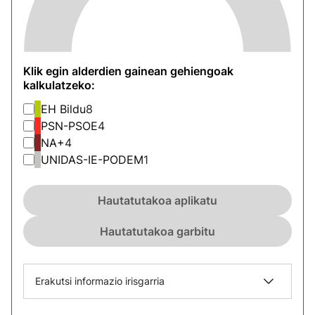
Klik egin alderdien gainean gehiengoak
kalkulatzeko:
EH Bildu
8
PSN-PSOE
4
NA+
4
UNIDAS-IE-PODEM
1
Hautatutakoa aplikatu
Hautatutakoa garbitu
Erakutsi informazio irisgarria